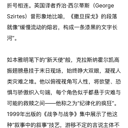
折号相连。英国译者乔治·西尔蒂斯（George
Szirtes）曾形象地比喻，《撒旦探戈》的段落
就像“缓慢流动的熔岩，构成一条漆黑的文字长
河”。
如本雅明笔下的“新天使”般，克拉斯纳霍尔凯高
振翅膀悬挂于末日现场，始终睁大双眼，凝视人
类灾难之堆。他以俯视视角写人性，将欲望、恐
惧与骄傲织入句端，每个角色似乎都悬于灾难与
可能的救赎之间——他称之为“纪律化的疯狂”。
1999年出版的《战争与战争》集中展示了他这
种“叙事中的叙事”技艺，游移不定的言说主体不