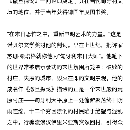
《撒旦探戈》一问世即奠定了其在当代匈牙利文
坛的地位，并于当年获得德国年度图书奖。
“在末日恐怖之中，重新申明艺术的力量。”这是
诺贝尔文学奖对他的判词。早在上世纪，批评家
苏珊·桑塔格就称他为“匈牙利末日大师”。他笔下
的世界常被启示录式的末世氛围所笼罩：破败的
村庄、失序的城市、毁灭在即的文明景观。他的
成名作《撒旦探戈》描绘的正是一个末世般的荒
原村庄——匈牙利大平原上一处偏僻聚落终日阴
雨连绵，十二个穷困潦倒的村民陷于绝望与混乱
之中。行骗流浪汉伊里米亚斯突然回村，引得众