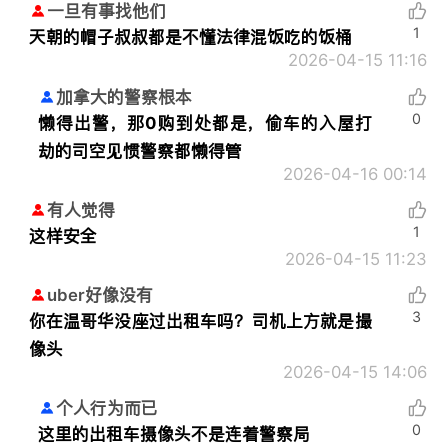
一旦有事找他们
1
天朝的帽子叔叔都是不懂法律混饭吃的饭桶
2026-04-15 11:16
加拿大的警察根本
0
懒得出警，那0购到处都是，偷车的入屋打
劫的司空见惯警察都懒得管
2026-04-16 00:14
有人觉得
1
这样安全
2026-04-15 11:23
uber好像没有
3
你在温哥华没座过出租车吗？司机上方就是撮
像头
2026-04-15 14:06
个人行为而已
0
这里的出租车摄像头不是连着警察局