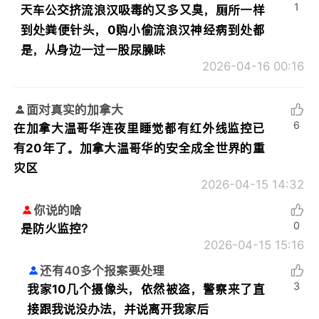
1
天车公交挤流浪汉吸毒的又多又臭，厕所一样
到处粪便针头，0购小偷流浪汉神经病到处都
是，从身边一过一股尿臊味
2026-04-16 00:16
面对真实的加拿大
6
在加拿大温哥华连夜里睡觉都有红外线监控已
有20年了。加拿大温哥华的安全成全世界的重
灾区
2026-04-15 14:32
你说的啥
0
是防火监控？
2026-04-15 15:16
还有40多个报案要处理
3
我家10几个摄像头，依然被盗，警察来了直
接跟我说没办法，并说离开我家后