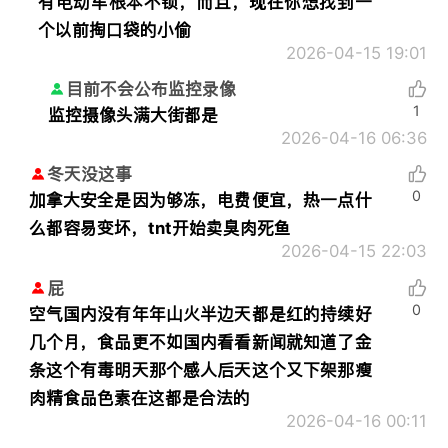
有电动车根本不锁，而且，现在你想找到一
个以前掏口袋的小偷
2026-04-15 19:01
目前不会公布监控录像
1
监控摄像头满大街都是
2026-04-16 06:36
冬天没这事
0
加拿大安全是因为够冻，电费便宜，热一点什
么都容易变坏，tnt开始卖臭肉死鱼
2026-04-15 22:03
屁
0
空气国内没有年年山火半边天都是红的持续好
几个月，食品更不如国内看看新闻就知道了金
条这个有毒明天那个感人后天这个又下架那瘦
肉精食品色素在这都是合法的
2026-04-16 00:11