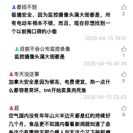
都找不到
2
极端安全，因为监控摄像头满大街都是，所
有电动车根本不锁，而且，现在你想找到一
个以前掏口袋的小偷
2026-04-15 19:01
目前不会公布监控录像
1
监控摄像头满大街都是
2026-04-16 06:36
冬天没这事
0
加拿大安全是因为够冻，电费便宜，热一点什
么都容易变坏，tnt开始卖臭肉死鱼
2026-04-15 22:03
屁
0
空气国内没有年年山火半边天都是红的持续好
几个月，食品更不如国内看看新闻就知道了金
条这个有毒明天那个感人后天这个又下架那瘦