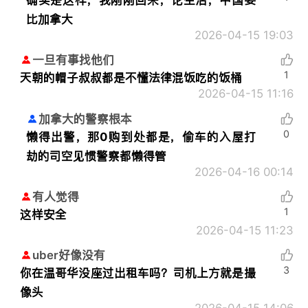
比加拿大
2026-04-15 19:03
一旦有事找他们
1
天朝的帽子叔叔都是不懂法律混饭吃的饭桶
2026-04-15 11:16
加拿大的警察根本
0
懒得出警，那0购到处都是，偷车的入屋打
劫的司空见惯警察都懒得管
2026-04-16 00:14
有人觉得
1
这样安全
2026-04-15 11:23
uber好像没有
3
你在温哥华没座过出租车吗？司机上方就是撮
像头