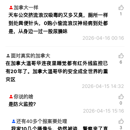
加拿大一样
1
天车公交挤流浪汉吸毒的又多又臭，厕所一样
到处粪便针头，0购小偷流浪汉神经病到处都
是，从身边一过一股尿臊味
2026-04-16 00:16
面对真实的加拿大
6
在加拿大温哥华连夜里睡觉都有红外线监控已
有20年了。加拿大温哥华的安全成全世界的重
灾区
2026-04-15 14:32
你说的啥
0
是防火监控？
2026-04-15 15:16
还有40多个报案要处理
3
我家10几个摄像头，依然被盗，警察来了直