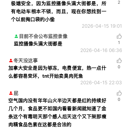
2
极端安全，因为监控摄像头满大街都是，所
有电动车根本不锁，而且，现在你想找到一
个以前掏口袋的小偷
2026-04-15 19:01
目前不会公布监控录像
1
监控摄像头满大街都是
2026-04-16 06:36
冬天没这事
0
加拿大安全是因为够冻，电费便宜，热一点什
么都容易变坏，tnt开始卖臭肉死鱼
2026-04-15 22:03
屁
0
空气国内没有年年山火半边天都是红的持续好
几个月，食品更不如国内看看新闻就知道了金
条这个有毒明天那个感人后天这个又下架那瘦
肉精食品色素在这都是合法的