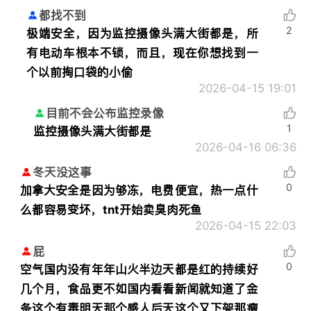
都找不到
2
极端安全，因为监控摄像头满大街都是，所
有电动车根本不锁，而且，现在你想找到一
个以前掏口袋的小偷
2026-04-15 19:01
目前不会公布监控录像
1
监控摄像头满大街都是
2026-04-16 06:36
冬天没这事
0
加拿大安全是因为够冻，电费便宜，热一点什
么都容易变坏，tnt开始卖臭肉死鱼
2026-04-15 22:03
屁
0
空气国内没有年年山火半边天都是红的持续好
几个月，食品更不如国内看看新闻就知道了金
条这个有毒明天那个感人后天这个又下架那瘦