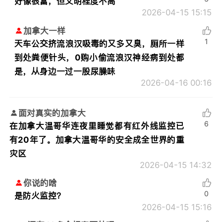
好像很富，但文明程度不高
2026-04-15 15:15
加拿大一样
1
天车公交挤流浪汉吸毒的又多又臭，厕所一样
到处粪便针头，0购小偷流浪汉神经病到处都
是，从身边一过一股尿臊味
2026-04-16 00:16
面对真实的加拿大
6
在加拿大温哥华连夜里睡觉都有红外线监控已
有20年了。加拿大温哥华的安全成全世界的重
灾区
2026-04-15 14:32
你说的啥
0
是防火监控？
2026-04-15 15:16