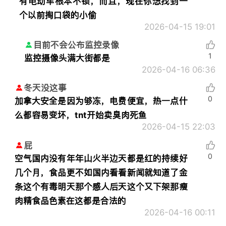
有电动车根本不锁，而且，现在你想找到一
个以前掏口袋的小偷
2026-04-15 19:01
目前不会公布监控录像
1
监控摄像头满大街都是
2026-04-16 06:36
冬天没这事
0
加拿大安全是因为够冻，电费便宜，热一点什
么都容易变坏，tnt开始卖臭肉死鱼
2026-04-15 22:03
屁
0
空气国内没有年年山火半边天都是红的持续好
几个月，食品更不如国内看看新闻就知道了金
条这个有毒明天那个感人后天这个又下架那瘦
肉精食品色素在这都是合法的
2026-04-16 00:11