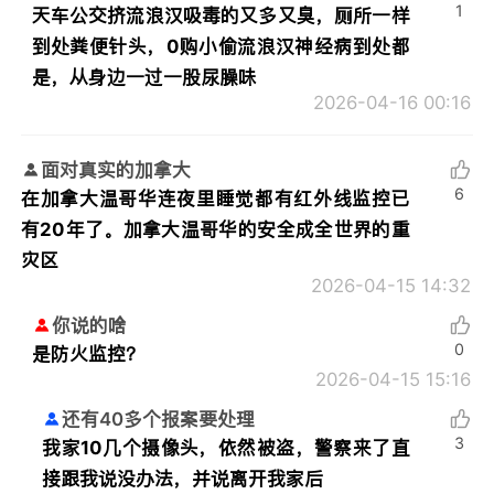
1
天车公交挤流浪汉吸毒的又多又臭，厕所一样
到处粪便针头，0购小偷流浪汉神经病到处都
是，从身边一过一股尿臊味
2026-04-16 00:16
面对真实的加拿大
6
在加拿大温哥华连夜里睡觉都有红外线监控已
有20年了。加拿大温哥华的安全成全世界的重
灾区
2026-04-15 14:32
你说的啥
0
是防火监控？
2026-04-15 15:16
还有40多个报案要处理
3
我家10几个摄像头，依然被盗，警察来了直
接跟我说没办法，并说离开我家后