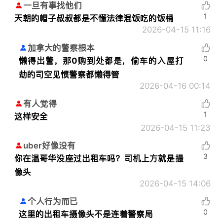
一旦有事找他们
1
天朝的帽子叔叔都是不懂法律混饭吃的饭桶
2026-04-15 11:16
加拿大的警察根本
0
懒得出警，那0购到处都是，偷车的入屋打
劫的司空见惯警察都懒得管
2026-04-16 00:14
有人觉得
1
这样安全
2026-04-15 11:23
uber好像没有
3
你在温哥华没座过出租车吗？司机上方就是撮
像头
2026-04-15 14:06
个人行为而已
0
这里的出租车摄像头不是连着警察局