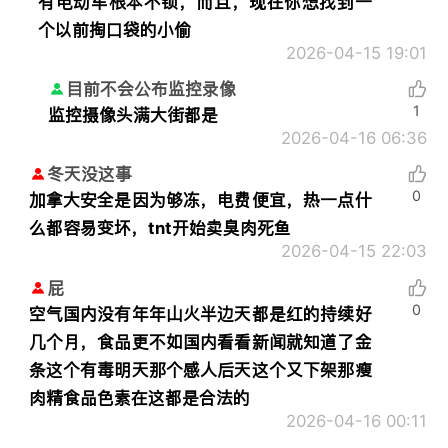
有电动车根本不锁，而且，现在你想找到一
个以前掏口袋的小偷
2026-04-15 19:01
目前不会公布监控录像
1
监控摄像头满大街都是
2026-04-16 06:36
冬天没这事
0
加拿大安全是因为够冻，电费便宜，热一点什
么都容易变坏，tnt开始卖臭肉死鱼
2026-04-15 22:03
屁
0
空气国内没有年年山火半边天都是红的持续好
几个月，食品更不如国内看看新闻就知道了金
条这个有毒明天那个感人后天这个又下架那瘦
肉精食品色素在这都是合法的
2026-04-16 00:11