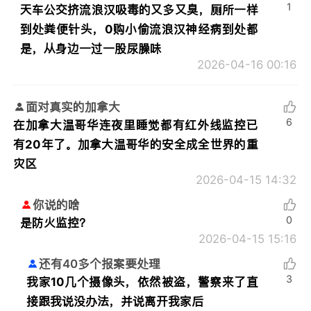
1
天车公交挤流浪汉吸毒的又多又臭，厕所一样
到处粪便针头，0购小偷流浪汉神经病到处都
是，从身边一过一股尿臊味
2026-04-16 00:16
面对真实的加拿大
6
在加拿大温哥华连夜里睡觉都有红外线监控已
有20年了。加拿大温哥华的安全成全世界的重
灾区
2026-04-15 14:32
你说的啥
0
是防火监控？
2026-04-15 15:16
还有40多个报案要处理
3
我家10几个摄像头，依然被盗，警察来了直
接跟我说没办法，并说离开我家后