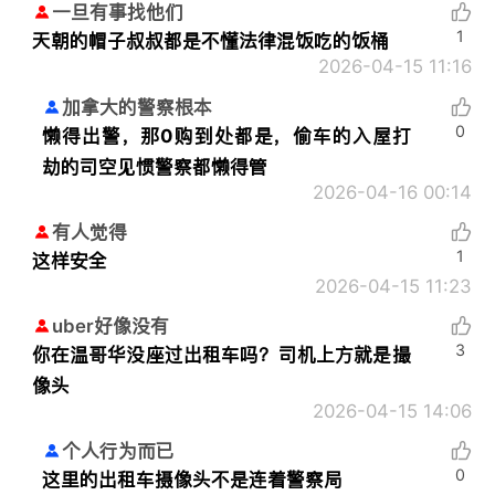
一旦有事找他们
1
天朝的帽子叔叔都是不懂法律混饭吃的饭桶
2026-04-15 11:16
加拿大的警察根本
0
懒得出警，那0购到处都是，偷车的入屋打
劫的司空见惯警察都懒得管
2026-04-16 00:14
有人觉得
1
这样安全
2026-04-15 11:23
uber好像没有
3
你在温哥华没座过出租车吗？司机上方就是撮
像头
2026-04-15 14:06
个人行为而已
0
这里的出租车摄像头不是连着警察局