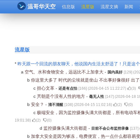
温哥华天空
信息版
流星版
流星文摘
新闻
流星版
*
昨天跟一个回流的朋友聊天，他说国内生活太舒适了！只是这
a
空气、水和食物安全，远远比不上加拿大
-
国内虽好
[
129
] (
20
b
你这里大多了 时代的尘埃就是坐山 不出事好像很好 出
c
担心文革
-
还是有点怕
[
166
] (
2026-04-15 11:22:27
)
(
3
)
c
兲朝是个没有人性的地方
-
毫无人性
[
147
] (
2026-04-18 1
b
安全？
-
清不清醒
[
108
] (
2026-04-15 11:02:16
)
(
2
)
(
0
)
c
极端安全，因为监控摄像头满大街都是，所有电动车
19:01:38
)
(
2
)
(
0
)
d
监控摄像头满大街都是
-
目前不会公布监控录像
[
137
] 
b
加拿大安全是因为够冻，电费便宜，热一点什么都容易变坏