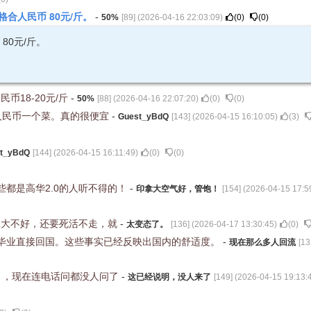
价格合人民币 80元/斤。
-
50%
[
89
] (
2026-04-16 22:03:09
)
(
0
)
(
0
)
80元/斤。
币18-20元/斤
-
50%
[
88
] (
2026-04-16 22:07:20
)
(
0
)
(
0
)
人民币一个菜。真的很便宜
-
Guest_yBdQ
[
143
] (
2026-04-15 16:10:05
)
(
3
)
t_yBdQ
[
144
] (
2026-04-15 16:11:49
)
(
0
)
(
0
)
都是高华2.0的人听不得的！
-
印拿大空气好，管饱！
[
154
] (
2026-04-15 17:5
拿大不好，还要死活不走，就
-
太变态了。
[
136
] (
2026-04-17 13:30:45
)
(
0
)
毕业直接回国。这些事实已经反映出国内的舒适度。
-
现在那么多人回流
[
13
月，现在连电话问都没人问了
-
这已经说明，没人来了
[
149
] (
2026-04-15 19:13: