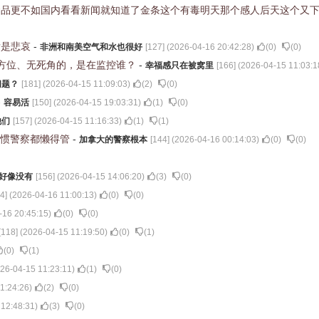
食品更不如国内看看新闻就知道了金条这个有毒明天那个感人后天这个又
后是悲哀
-
非洲和南美空气和水也很好
[
127
] (
2026-04-16 20:42:28
)
(
0
)
(
0
)
方位、无死角的，是在监控谁？
-
幸福感只在被窝里
[
166
] (
2026-04-15 11:03:1
问题？
[
181
] (
2026-04-15 11:09:03
)
(
2
)
(
0
)
-
容易活
[
150
] (
2026-04-15 19:03:31
)
(
1
)
(
0
)
他们
[
157
] (
2026-04-15 11:16:33
)
(
1
)
(
1
)
见惯警察都懒得管
-
加拿大的警察根本
[
144
] (
2026-04-16 00:14:03
)
(
0
)
(
0
)
r好像没有
[
156
] (
2026-04-15 14:06:20
)
(
3
)
(
0
)
4
] (
2026-04-16 11:00:13
)
(
0
)
(
0
)
-16 20:45:15
)
(
0
)
(
0
)
[
118
] (
2026-04-15 11:19:50
)
(
0
)
(
1
)
(
0
)
(
1
)
26-04-15 11:23:11
)
(
1
)
(
0
)
1:24:26
)
(
2
)
(
0
)
 12:48:31
)
(
3
)
(
0
)