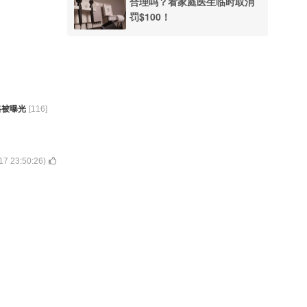
合理吗？看家庭医生临时取消
罚$100！
路被曝光
[
116
]
17 23:50:26
)