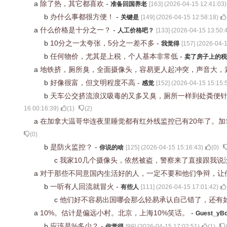
a
除了热，其它都喜欢
-
准备回国养老
[
163
] (
2026-04-15 12:41:03
)
b
办什么事都很方便！
-
关键是
[
149
] (
2026-04-15 12:58:18
)
a
什么价格是十分之一？
-
人工价格吧？
[
133
] (
2026-04-15 13:50:
b
10分之一太夸张，5分之一差不多
-
我觉得
[
157
] (
2026-04-1
b
任何物价，尤其是上税，个人基本非常低
-
卖了房子上的税
a
地铁挤，厕所臭，全面摄像头，容易更人起冲突，声音大，
b
好像很富，但文明程度不高
-
感觉
[
152
] (
2026-04-15 15:15:
b
天车公交挤流浪汉吸毒的又多又臭，厕所一样到处粪便
16 00:16:39
)
(
1
)
(
2
)
a
在加拿大温哥华连夜里睡觉都有红外线监控已有20年了。
(
0
)
b
是防火监控？
-
你说的啥
[
125
] (
2026-04-15 15:16:43
)
(
0
)
c
我家10几个摄像头，依然被盗，警察来了直接跟我
a
对于那些不同意国内生活好的人，一定不要和他们争辩，让
b
一听有人回流就冒火
-
有些人
[
111
] (
2026-04-15 17:01:42
)
c
他们好不容易出国哪会那么轻易承认自己错了，还有
a
10%。估计是偏远小村。北京，上海10%笑话。
-
Guest_yB
b
应该是%多少？
-
你觉得
[
99
] (
2026-04-15 17:02:51
)
(
1
)