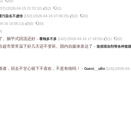
2
)
(
0
)
157
] (
2026-04-15 21:53:32
)
(
2
)
(
1
)
重污染名不虚传
[
152
] (
2026-04-16 07:09:25
)
(
2
)
(
0
)
04-16 10:06:13
)
(
0
)
(
0
)
0
)
了。躺平式回流还好
-
看钱多不多
[
142
] (
2026-04-16 17:18:50
)
(
1
)
(
0
)
在超市里常温下好几天还不变坏。国内自媒体发达了
-
造假添加剂等各种套
着谁，回去不甘心留下不喜欢，不是有病吗！
-
Guest__uBo
[
116
] (
2026-04-