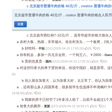
北京超市普通牛肉价格 40元/斤，costco 普通牛肉
c
北京超市普通牛肉价格 40元/斤，costco 普通牛肉价格合人民币 
回复
c
北京超市西红柿7-10元/斤， 温哥华超市价格大致合人民
a
农村大集，热闹，非常烟火。坐在村东头，一个板凳，2块
b
好吃吗
-
不知
[
151
] (
2026-04-15 17:03:20
)
(
0
)
(
0
)
a
你有机会，参加一共北京会所。一个炖王八。￥2800
-
Gues
b
贵的也真贵
-
国内
[
152
] (
2026-04-15 17:05:31
)
(
0
)
(
0
)
a
对这些印拿大的孝子贤孙来说，你说中国好，就是原罪。这些
(
0
)
b
别人留在加拿大，认为加拿大好，太正常了。你认为加
a
，还有那么多人回国养老，很多留学生也选择不申请枫叶卡
18:08:00
)
(
6
)
(
0
)
b
我家的房子已经空了1年多没人租了，以前不会超过1个
a
加拿大的厕所
-
更脏
[
127
] (
2026-04-15 19:59:17
)
(
3
)
(
1
)