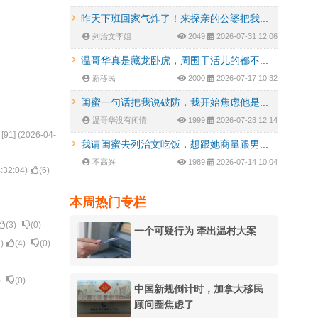
昨天下班回家气炸了！来探亲的公婆把我...
列治文李姐
2049
2026-07-31 12:06
温哥华真是藏龙卧虎，周围干活儿的都不...
新移民
2000
2026-07-17 10:32
闺蜜一句话把我说破防，我开始焦虑他是...
温哥华没有闲情
1999
2026-07-23 12:14
[
91
] (
2026-04-
我请闺蜜去列治文吃饭，想跟她商量跟男...
不高兴
1989
2026-07-14 10:04
:32:04
)
(
6
)
本周热门专栏
(
3
)
(
0
)
一个可疑行为 牵出温村大案
7
)
(
4
)
(
0
)
)
(
0
)
中国新规倒计时，加拿大移民
顾问圈焦虑了