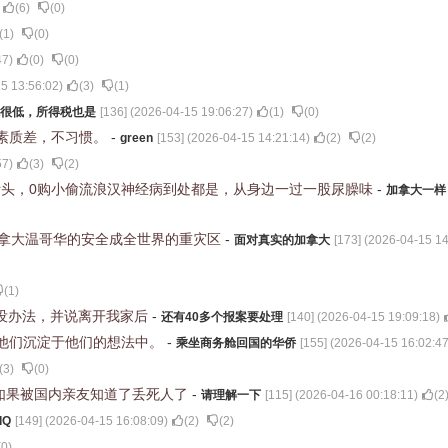
(
6
)
(
0
)
(
1
)
(
0
)
47
)
(
0
)
(
0
)
5 13:56:02
)
(
3
)
(
1
)
很低，所得税也是
[
136
] (
2026-04-15 19:06:27
)
(
1
)
(
0
)
素质差，不习惯。
-
green
[
153
] (
2026-04-15 14:21:14
)
(
2
)
(
2
)
57
)
(
3
)
(
2
)
针头，0购小偷流浪汉神经病到处都是，从身边一过一股尿臊味
-
加拿大一样
加拿大温哥华的安全成全世界的重灾区
-
面对真实的加拿大
[
173
] (
2026-04-15 14
(
1
)
说没办法，并说离开我家后
-
还有40多个报案要处理
[
140
] (
2026-04-15 19:09:18
)
他们沉淀于他们的想法中。
-
乘坐商务舱回国的华侨
[
155
] (
2026-04-15 16:02:4
(
3
)
(
0
)
如果被国内亲友知道了丢死人了
-
请理解一下
[
115
] (
2026-04-16 00:18:11
)
(
2
dQ
[
149
] (
2026-04-15 16:08:09
)
(
2
)
(
2
)
(
0
)