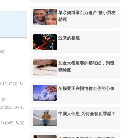
单亲妈继承百万遗产 被小男友
勒死
迟来的相遇
(
0
)
加拿大很重要的那张纸，别留
糊涂账
9:42
)
(
3
)
AI摘要正在悄悄偷走你的心血
(
0
)
2
] (
2026-04-15
中国人休息 为何会有负罪感？
42
)
(
5
)
(
0
)