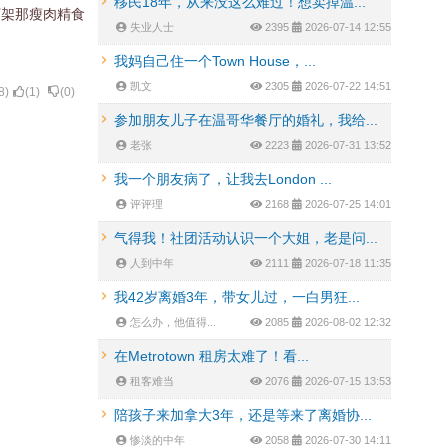
移民18年，从来没这么难过！想卖掉温...
下架那瘦肉精食
失业人士
2395
2026-07-14 12:55
我妈自己住一个Town House，...
凯文
2305
2026-07-22 14:51
8
)
(
1
)
(
0
)
参加朋友儿子在温哥华餐厅的婚礼，我给...
老张
2223
2026-07-31 13:52
我一个朋友病了，让我去London ...
评评理
2168
2026-07-25 14:01
气得我！社团活动认识一个大姐，老是问...
人到中年
2111
2026-07-18 11:35
我42岁离婚3年，带女儿过，一白男狂...
怎么办，他值得...
2085
2026-08-02 12:32
在Metrotown 租房太难了！看...
租客难当
2076
2026-07-15 13:53
陪孩子来加拿大3年，还是等来了离婚协...
惨淡的中年
2058
2026-07-30 14:11