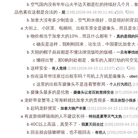
b
空气国内没有年年山火半边天都是红的持续好几个月，
品色素在这都是合法的
-
屁
[
158
] (
2026-04-16 00:11:46
)
(
0
)
(
0
)
b
加拿大没有多少制造业，空气和水很好，但是很好的背
a
大街上、小区里、电梯间、出租车里全是摄像头，而且是全
b
物价相当于加拿大的10%，而且什么都有？
-
真的是我的
c
确实是这样，我刚刚回来，论生活，中国要比加拿大
b
天朝的帽子叔叔都是不懂法律混饭吃的饭桶
-
一旦有事找
c
懒得出警，那0购到处都是，偷车的入屋打劫的司空
b
这样安全
-
有人觉得
[
139
] (
2026-04-15 11:23:07
)
(
1
)
(
0
)
b
你在温哥华没座过出租车吗？司机上方就是撮像头
-
ube
c
这里的出租车摄像头不是连着警察局
-
个人行为而已
[
13
b
摄像头最多的是伦敦
-
摄像头让老百姓觉得安全
[
87
] (
2026-04
a
龙虾帝皇蟹等上等海鲜就比加拿大的贵很多
-
而且体型小很多
b
起码龙虾便宜
-
加拿大物产丰富
[
131
] (
2026-04-15 11:23:48
)
a
有皮肤病哮喘病的人不建议长待
-
特别是夏季天气太热
[
147
] (
20
b
40C以上高温，真受不了
-
我夏天回去过
[
100
] (
2026-04-15 1
b
回去就会咳嗽哮喘，也不能回去
-
有些人
[
155
] (
2026-04-15