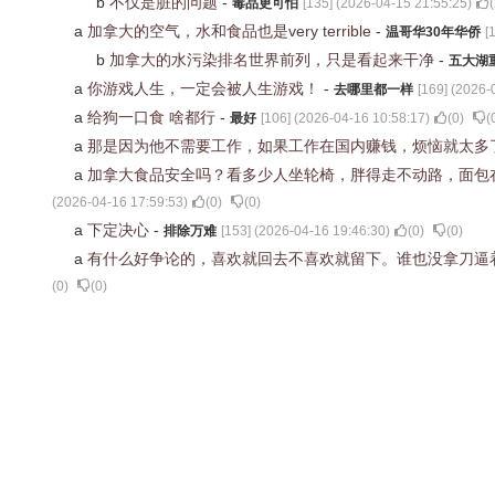
b
不仅是脏的问题
-
毒品更可怕
[
135
] (
2026-04-15 21:55:25
)
(
a
加拿大的空气，水和食品也是very terrible
-
温哥华30年华侨
[
b
加拿大的水污染排名世界前列，只是看起来干净
-
五大湖
a
你游戏人生，一定会被人生游戏！
-
去哪里都一样
[
169
] (
2026-
a
给狗一口食 啥都行
-
最好
[
106
] (
2026-04-16 10:58:17
)
(
0
)
(
a
那是因为他不需要工作，如果工作在国内赚钱，烦恼就太多
a
加拿大食品安全吗？看多少人坐轮椅，胖得走不动路，面包
(
2026-04-16 17:59:53
)
(
0
)
(
0
)
a
下定决心
-
排除万难
[
153
] (
2026-04-16 19:46:30
)
(
0
)
(
0
)
a
有什么好争论的，喜欢就回去不喜欢就留下。谁也没拿刀逼
(
0
)
(
0
)