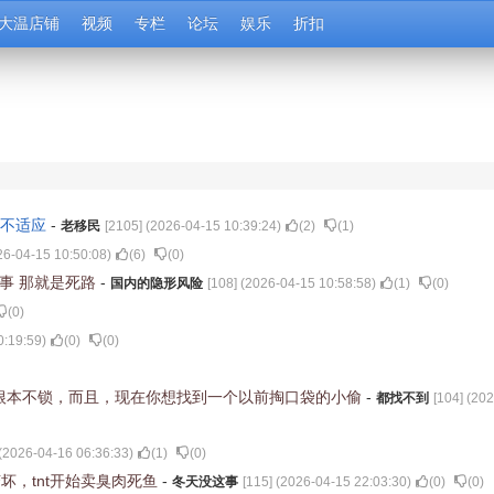
大温店铺
视频
专栏
论坛
娱乐
折扣
个不适应
-
老移民
[
2105
] (
2026-04-15 10:39:24
)
(
2
)
(
1
)
26-04-15 10:50:08
)
(
6
)
(
0
)
了事 那就是死路
-
国内的隐形风险
[
108
] (
2026-04-15 10:58:58
)
(
1
)
(
0
)
(
0
)
0:19:59
)
(
0
)
(
0
)
根本不锁，而且，现在你想找到一个以前掏口袋的小偷
-
都找不到
[
104
] (
202
(
2026-04-16 06:36:33
)
(
1
)
(
0
)
，tnt开始卖臭肉死鱼
-
冬天没这事
[
115
] (
2026-04-15 22:03:30
)
(
0
)
(
0
)