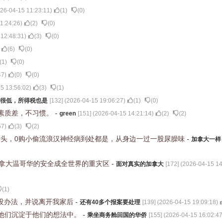
26-04-15 11:23:11
)
(
1
)
(
0
)
1:24:26
)
(
2
)
(
0
)
 12:48:31
)
(
3
)
(
0
)
(
6
)
(
0
)
(
1
)
(
0
)
47
)
(
0
)
(
0
)
5 13:56:02
)
(
3
)
(
1
)
很低，所得税也是
[
132
] (
2026-04-15 19:06:27
)
(
1
)
(
0
)
素质差，不习惯。
-
green
[
151
] (
2026-04-15 14:21:14
)
(
2
)
(
2
)
57
)
(
3
)
(
2
)
针头，0购小偷流浪汉神经病到处都是，从身边一过一股尿臊味
-
加拿大一样
加拿大温哥华的安全成全世界的重灾区
-
面对真实的加拿大
[
172
] (
2026-04-15 14
(
1
)
说没办法，并说离开我家后
-
还有40多个报案要处理
[
139
] (
2026-04-15 19:09:18
)
他们沉淀于他们的想法中。
-
乘坐商务舱回国的华侨
[
155
] (
2026-04-15 16:02:4