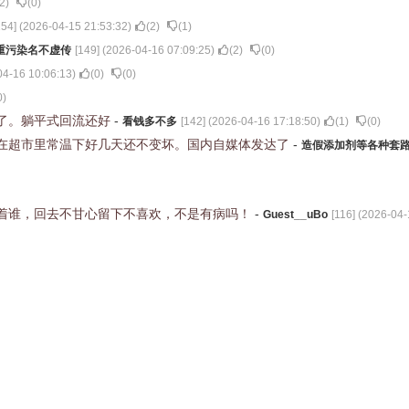
2
)
(
0
)
154
] (
2026-04-15 21:53:32
)
(
2
)
(
1
)
重污染名不虚传
[
149
] (
2026-04-16 07:09:25
)
(
2
)
(
0
)
04-16 10:06:13
)
(
0
)
(
0
)
0
)
了。躺平式回流还好
-
看钱多不多
[
142
] (
2026-04-16 17:18:50
)
(
1
)
(
0
)
在超市里常温下好几天还不变坏。国内自媒体发达了
-
造假添加剂等各种套
着谁，回去不甘心留下不喜欢，不是有病吗！
-
Guest__uBo
[
116
] (
2026-04-