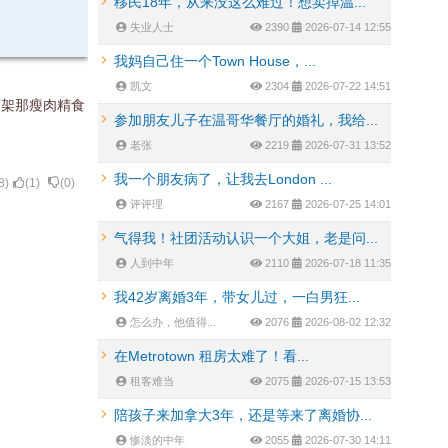
移民18年，从来没这么难过！想卖掉温...
失业人士
2390
2026-07-14 12:55
我妈自己住一个Town House，...
凯文
2304
2026-07-22 14:51
下架那瘦肉精食
参加朋友儿子在温哥华餐厅的婚礼，我给...
老张
2219
2026-07-31 13:52
我一个朋友病了，让我去London ...
8
)
(
1
)
(
0
)
评评理
2167
2026-07-25 14:01
气得我！社团活动认识一个大姐，老是问...
人到中年
2110
2026-07-18 11:35
我42岁离婚3年，带女儿过，一白男狂...
怎么办，他值得...
2076
2026-08-02 12:32
在Metrotown 租房太难了！看...
租客难当
2075
2026-07-15 13:53
陪孩子来加拿大3年，还是等来了离婚协...
惨淡的中年
2055
2026-07-30 14:11