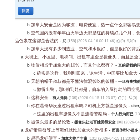
回复
b
加拿大安全是因为够冻，电费便宜，热一点什么都容易变坏
b
空气国内没有年年山火半边天都是红的持续好几个月，
品色素在这都是合法的
-
屁
[
158
] (
2026-04-16 00:11:46
)
(
0
)
(
0
)
b
加拿大没有多少制造业，空气和水很好，但是很好的背
a
大街上、小区里、电梯间、出租车里全是摄像头，而且是全
b
物价相当于加拿大的10%，而且什么都有？
-
真的是我的
c
确实是这样，我刚刚回来，论生活，中国要比加拿大
b
天朝的帽子叔叔都是不懂法律混饭吃的饭桶
-
一旦有事找
c
懒得出警，那0购到处都是，偷车的入屋打劫的司空
b
这样安全
-
有人觉得
[
139
] (
2026-04-15 11:23:07
)
(
1
)
(
0
)
b
你在温哥华没座过出租车吗？司机上方就是撮像头
-
ube
c
这里的出租车摄像头不是连着警察局
-
个人行为而已
[
13
b
摄像头最多的是伦敦
-
摄像头让老百姓觉得安全
[
86
] (
2026-04
a
龙虾帝皇蟹等上等海鲜就比加拿大的贵很多
-
而且体型小很多
b
起码龙虾便宜
-
加拿大物产丰富
[
131
] (
2026-04-15 11:23:48
)