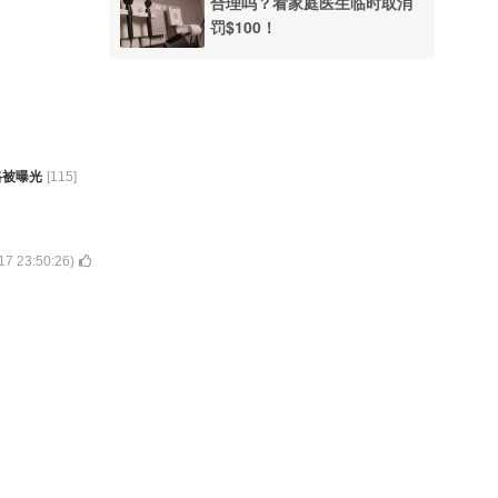
合理吗？看家庭医生临时取消
罚$100！
路被曝光
[
115
]
17 23:50:26
)