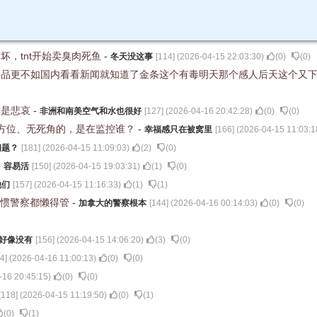
，tnt开始卖臭肉死鱼
-
冬天没这事
[
114
] (
2026-04-15 22:03:30
)
(
0
)
(
0
)
食品更不如国内看看新闻就知道了金条这个有毒明天那个感人后天这个又
后是悲哀
-
非洲和南美空气和水也很好
[
127
] (
2026-04-16 20:42:28
)
(
0
)
(
0
)
方位、无死角的，是在监控谁？
-
幸福感只在被窝里
[
166
] (
2026-04-15 11:03:1
问题？
[
181
] (
2026-04-15 11:09:03
)
(
2
)
(
0
)
-
容易活
[
150
] (
2026-04-15 19:03:31
)
(
1
)
(
0
)
他们
[
157
] (
2026-04-15 11:16:33
)
(
1
)
(
1
)
见惯警察都懒得管
-
加拿大的警察根本
[
144
] (
2026-04-16 00:14:03
)
(
0
)
(
0
)
r好像没有
[
156
] (
2026-04-15 14:06:20
)
(
3
)
(
0
)
4
] (
2026-04-16 11:00:13
)
(
0
)
(
0
)
-16 20:45:15
)
(
0
)
(
0
)
[
118
] (
2026-04-15 11:19:50
)
(
0
)
(
1
)
(
0
)
(
1
)