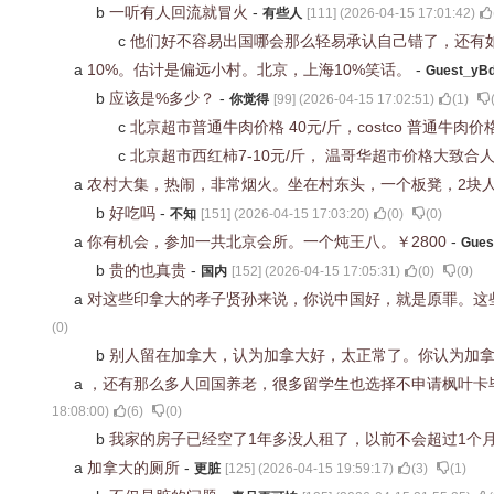
b
一听有人回流就冒火
-
有些人
[
111
] (
2026-04-15 17:01:42
)
c
他们好不容易出国哪会那么轻易承认自己错了，还有
a
10%。估计是偏远小村。北京，上海10%笑话。
-
Guest_yB
b
应该是%多少？
-
你觉得
[
99
] (
2026-04-15 17:02:51
)
(
1
)
c
北京超市普通牛肉价格 40元/斤，costco 普通牛肉价
c
北京超市西红柿7-10元/斤， 温哥华超市价格大致合人民
a
农村大集，热闹，非常烟火。坐在村东头，一个板凳，2块
b
好吃吗
-
不知
[
151
] (
2026-04-15 17:03:20
)
(
0
)
(
0
)
a
你有机会，参加一共北京会所。一个炖王八。￥2800
-
Gues
b
贵的也真贵
-
国内
[
152
] (
2026-04-15 17:05:31
)
(
0
)
(
0
)
a
对这些印拿大的孝子贤孙来说，你说中国好，就是原罪。这些
(
0
)
b
别人留在加拿大，认为加拿大好，太正常了。你认为加
a
，还有那么多人回国养老，很多留学生也选择不申请枫叶卡
18:08:00
)
(
6
)
(
0
)
b
我家的房子已经空了1年多没人租了，以前不会超过1个
a
加拿大的厕所
-
更脏
[
125
] (
2026-04-15 19:59:17
)
(
3
)
(
1
)