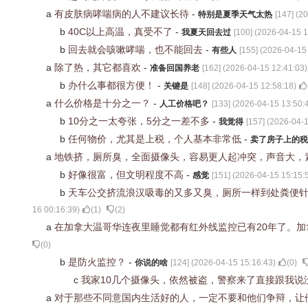
a
有皮肤病哮喘病的人不建议长待
-
特别是夏季天气太热
[
147
] (
20
b
40C以上高温，真受不了
-
我夏天回去过
[
100
] (
2026-04-15 1
b
回去就会咳嗽哮喘，也不能回去
-
有些人
[
155
] (
2026-04-15
a
除了热，其它都喜欢
-
准备回国养老
[
162
] (
2026-04-15 12:41:03
)
b
办什么事都很方便！
-
关键是
[
148
] (
2026-04-15 12:58:18
)
a
什么价格是十分之一？
-
人工价格吧？
[
133
] (
2026-04-15 13:50:
b
10分之一太夸张，5分之一差不多
-
我觉得
[
157
] (
2026-04-1
b
任何物价，尤其是上税，个人基本非常低
-
卖了房子上的税
a
地铁挤，厕所臭，全面摄像头，容易更人起冲突，声音大，
b
好像很富，但文明程度不高
-
感觉
[
151
] (
2026-04-15 15:15:
b
天车公交挤流浪汉吸毒的又多又臭，厕所一样到处粪便
16 00:16:39
)
(
1
)
(
2
)
a
在加拿大温哥华连夜里睡觉都有红外线监控已有20年了。
(
0
)
b
是防火监控？
-
你说的啥
[
124
] (
2026-04-15 15:16:43
)
(
0
)
c
我家10几个摄像头，依然被盗，警察来了直接跟我
a
对于那些不同意国内生活好的人，一定不要和他们争辩，让