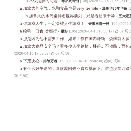
b
不仅是脏的问题
-
毒品更可怕
[
135
] (
2026-04-15 21:55:25
)
(
a
加拿大的空气，水和食品也是very terrible
-
温哥华30年华侨
[
b
加拿大的水污染排名世界前列，只是看起来干净
-
五大湖
a
你游戏人生，一定会被人生游戏！
-
去哪里都一样
[
169
] (
2026-
a
给狗一口食 啥都行
-
最好
[
105
] (
2026-04-16 10:58:17
)
(
0
)
(
a
那是因为他不需要工作，如果工作在国内赚钱，烦恼就太多
a
加拿大食品安全吗？看多少人坐轮椅，胖得走不动路，面包
(
2026-04-16 17:59:53
)
(
0
)
(
0
)
a
下定决心
-
排除万难
[
153
] (
2026-04-16 19:46:30
)
(
0
)
(
0
)
a
有什么好争论的，喜欢就回去不喜欢就留下。谁也没拿刀逼
(
0
)
(
0
)