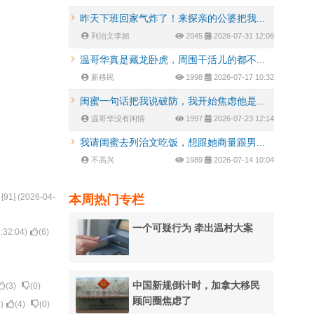
昨天下班回家气炸了！来探亲的公婆把我...
列治文李姐
2045
2026-07-31 12:06
温哥华真是藏龙卧虎，周围干活儿的都不...
新移民
1998
2026-07-17 10:32
闺蜜一句话把我说破防，我开始焦虑他是...
温哥华没有闲情
1997
2026-07-23 12:14
我请闺蜜去列治文吃饭，想跟她商量跟男...
不高兴
1989
2026-07-14 10:04
本周热门专栏
[
91
] (
2026-04-
一个可疑行为 牵出温村大案
:32:04
)
(
6
)
中国新规倒计时，加拿大移民
(
3
)
(
0
)
顾问圈焦虑了
7
)
(
4
)
(
0
)