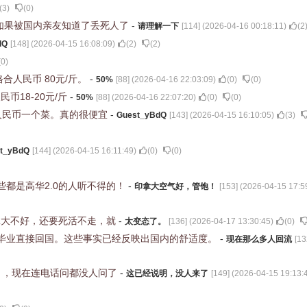
(
3
)
(
0
)
如果被国内亲友知道了丢死人了
-
请理解一下
[
114
] (
2026-04-16 00:18:11
)
(
2
dQ
[
148
] (
2026-04-15 16:08:09
)
(
2
)
(
2
)
(
0
)
格合人民币 80元/斤。
-
50%
[
88
] (
2026-04-16 22:03:09
)
(
0
)
(
0
)
币18-20元/斤
-
50%
[
88
] (
2026-04-16 22:07:20
)
(
0
)
(
0
)
人民币一个菜。真的很便宜
-
Guest_yBdQ
[
143
] (
2026-04-15 16:10:05
)
(
3
)
t_yBdQ
[
144
] (
2026-04-15 16:11:49
)
(
0
)
(
0
)
都是高华2.0的人听不得的！
-
印拿大空气好，管饱！
[
153
] (
2026-04-15 17:5
拿大不好，还要死活不走，就
-
太变态了。
[
136
] (
2026-04-17 13:30:45
)
(
0
)
毕业直接回国。这些事实已经反映出国内的舒适度。
-
现在那么多人回流
[
13
月，现在连电话问都没人问了
-
这已经说明，没人来了
[
149
] (
2026-04-15 19:13: