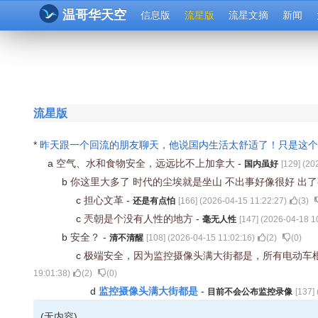
温哥华天空
信息版
流星版
流星文摘
新闻
流星版
*
昨天跟一个回流的朋友聊天，他说国内生活太舒适了！只是这
a
空气、水和食物安全，远远比不上加拿大
-
国内虽好
[
129
] (
20
b
你这里大多了 时代的尘埃就是坐山 不出事好像很好 出
c
担心文革
-
还是有点怕
[
166
] (
2026-04-15 11:22:27
)
(
3
)
c
兲朝是个没有人性的地方
-
毫无人性
[
147
] (
2026-04-18 1
b
安全？
-
清不清醒
[
108
] (
2026-04-15 11:02:16
)
(
2
)
(
0
)
c
极端安全，因为监控摄像头满大街都是，所有电动车
19:01:38
)
(
2
)
(
0
)
监控摄像头满大街都是
d
-
目前不会公布监控录像
[
137
] 
(无内容)