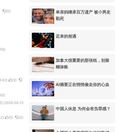
单亲妈继承百万遗产 被小男友
)
(
0
)
勒死
迟来的相遇
(
0
)
加拿大很重要的那张纸，别留
糊涂账
9:42
)
(
3
)
AI摘要正在悄悄偷走你的心血
(
0
)
2
] (
2026-04-15
中国人休息 为何会有负罪感？
42
)
(
5
)
(
0
)