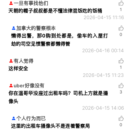
一旦有事找他们
1
天朝的帽子叔叔都是不懂法律混饭吃的饭桶
2026-04-15 11:16
加拿大的警察根本
0
懒得出警，那0购到处都是，偷车的入屋打
劫的司空见惯警察都懒得管
2026-04-16 00:14
有人觉得
1
这样安全
2026-04-15 11:23
uber好像没有
3
你在温哥华没座过出租车吗？司机上方就是撮
像头
2026-04-15 14:06
个人行为而已
0
这里的出租车摄像头不是连着警察局