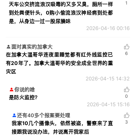
1
天车公交挤流浪汉吸毒的又多又臭，厕所一样
到处粪便针头，0购小偷流浪汉神经病到处都
是，从身边一过一股尿臊味
2026-04-16 00:16
面对真实的加拿大
6
在加拿大温哥华连夜里睡觉都有红外线监控已
有20年了。加拿大温哥华的安全成全世界的重
灾区
2026-04-15 14:32
你说的啥
0
是防火监控？
2026-04-15 15:16
还有40多个报案要处理
3
我家10几个摄像头，依然被盗，警察来了直
接跟我说没办法，并说离开我家后