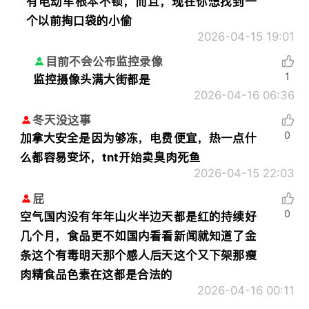
有电动车根本不锁，而且，现在你想找到一
个以前掏口袋的小偷
2026-04-15 19:01
目前不会公布监控录像
1
监控摄像头满大街都是
2026-04-16 06:36
冬天没这事
0
加拿大安全是因为够冻，电费便宜，热一点什
么都容易变坏，tnt开始卖臭肉死鱼
2026-04-15 22:03
屁
0
空气国内没有年年山火半边天都是红的持续好
几个月，食品更不如国内看看新闻就知道了金
条这个有毒明天那个感人后天这个又下架那瘦
肉精食品色素在这都是合法的
2026-04-16 00:11