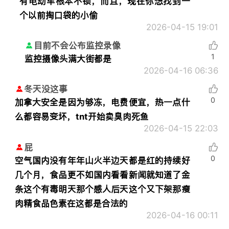
有电动车根本不锁，而且，现在你想找到一
个以前掏口袋的小偷
2026-04-15 19:01
目前不会公布监控录像
1
监控摄像头满大街都是
2026-04-16 06:36
冬天没这事
0
加拿大安全是因为够冻，电费便宜，热一点什
么都容易变坏，tnt开始卖臭肉死鱼
2026-04-15 22:03
屁
0
空气国内没有年年山火半边天都是红的持续好
几个月，食品更不如国内看看新闻就知道了金
条这个有毒明天那个感人后天这个又下架那瘦
肉精食品色素在这都是合法的
2026-04-16 00:11