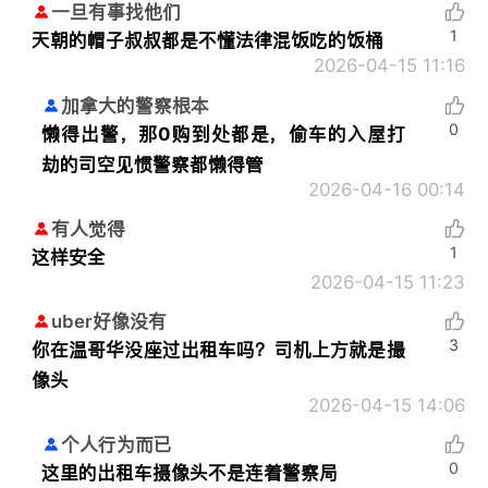
一旦有事找他们
1
天朝的帽子叔叔都是不懂法律混饭吃的饭桶
2026-04-15 11:16
加拿大的警察根本
0
懒得出警，那0购到处都是，偷车的入屋打
劫的司空见惯警察都懒得管
2026-04-16 00:14
有人觉得
1
这样安全
2026-04-15 11:23
uber好像没有
3
你在温哥华没座过出租车吗？司机上方就是撮
像头
2026-04-15 14:06
个人行为而已
0
这里的出租车摄像头不是连着警察局