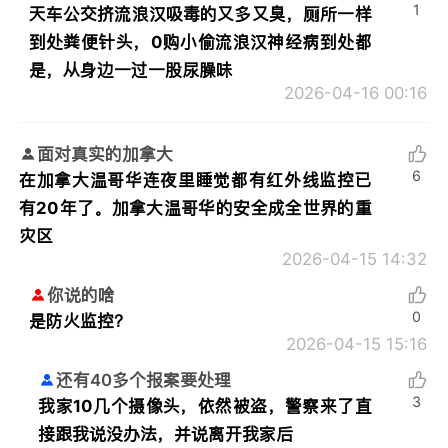
1
天车公交挤流浪汉吸毒的又多又臭，厕所一样
到处粪便针头，0购小偷流浪汉神经病到处都
是，从身边一过一股尿臊味
2026-04-16 00:16
面对真实的加拿大
6
在加拿大温哥华连夜里睡觉都有红外线监控已
有20年了。加拿大温哥华的安全成全世界的重
灾区
2026-04-15 14:32
你说的啥
0
是防火监控？
2026-04-15 15:16
还有40多个报案要处理
3
我家10几个摄像头，依然被盗，警察来了直
接跟我说没办法，并说离开我家后