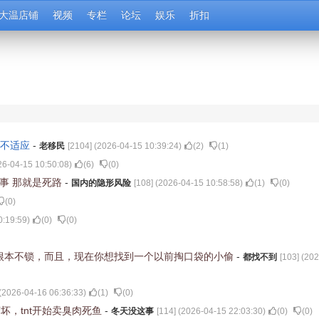
大温店铺
视频
专栏
论坛
娱乐
折扣
个不适应
-
老移民
[
2104
] (
2026-04-15 10:39:24
)
(
2
)
(
1
)
26-04-15 10:50:08
)
(
6
)
(
0
)
了事 那就是死路
-
国内的隐形风险
[
108
] (
2026-04-15 10:58:58
)
(
1
)
(
0
)
(
0
)
0:19:59
)
(
0
)
(
0
)
根本不锁，而且，现在你想找到一个以前掏口袋的小偷
-
都找不到
[
103
] (
202
(
2026-04-16 06:36:33
)
(
1
)
(
0
)
，tnt开始卖臭肉死鱼
-
冬天没这事
[
114
] (
2026-04-15 22:03:30
)
(
0
)
(
0
)