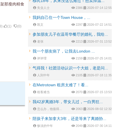
移民18年，从来没这么难过！想卖掉温...
下架那瘦肉精食
失业人士
2386
2026-07-14 12:55
我妈自己住一个Town House，...
凯文
2297
2026-07-22 14:51
8
)
(
1
)
(
0
)
参加朋友儿子在温哥华餐厅的婚礼，我给...
老张
2213
2026-07-31 13:52
我一个朋友病了，让我去London ...
评评理
2159
2026-07-25 14:01
气得我！社团活动认识一个大姐，老是问...
人到中年
2105
2026-07-18 11:35
在Metrotown 租房太难了！看...
租客难当
2070
2026-07-15 13:53
我42岁离婚3年，带女儿过，一白男狂...
怎么办，他值得...
2063
2026-08-02 12:32
陪孩子来加拿大3年，还是等来了离婚协...
惨淡的中年
2049
2026-07-30 14:11