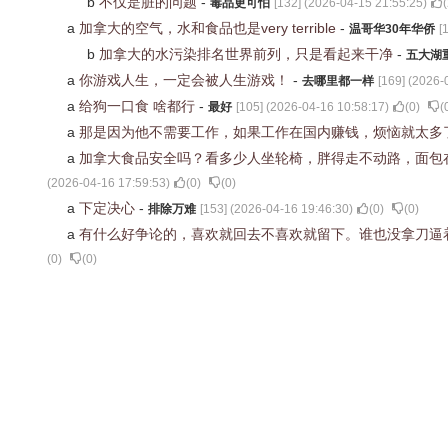
b
不仅是脏的问题
-
毒品更可怕
[
132
] (
2026-04-15 21:55:25
)
(
a
加拿大的空气，水和食品也是very terrible
-
温哥华30年华侨
[
b
加拿大的水污染排名世界前列，只是看起来干净
-
五大湖
a
你游戏人生，一定会被人生游戏！
-
去哪里都一样
[
169
] (
2026-
a
给狗一口食 啥都行
-
最好
[
105
] (
2026-04-16 10:58:17
)
(
0
)
(
a
那是因为他不需要工作，如果工作在国内赚钱，烦恼就太多
a
加拿大食品安全吗？看多少人坐轮椅，胖得走不动路，面包
(
2026-04-16 17:59:53
)
(
0
)
(
0
)
a
下定决心
-
排除万难
[
153
] (
2026-04-16 19:46:30
)
(
0
)
(
0
)
a
有什么好争论的，喜欢就回去不喜欢就留下。谁也没拿刀逼
(
0
)
(
0
)