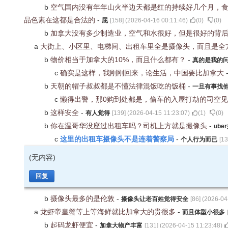
b
空气国内没有年年山火半边天都是红的持续好几个月，
品色素在这都是合法的
-
屁
[
158
] (
2026-04-16 00:11:46
)
(
0
)
(
0
)
b
加拿大没有多少制造业，空气和水很好，但是很好的背
a
大街上、小区里、电梯间、出租车里全是摄像头，而且是全
b
物价相当于加拿大的10%，而且什么都有？
-
真的是我的
c
确实是这样，我刚刚回来，论生活，中国要比加拿大
b
天朝的帽子叔叔都是不懂法律混饭吃的饭桶
-
一旦有事找
c
懒得出警，那0购到处都是，偷车的入屋打劫的司空
b
这样安全
-
有人觉得
[
139
] (
2026-04-15 11:23:07
)
(
1
)
(
0
)
b
你在温哥华没座过出租车吗？司机上方就是撮像头
-
ube
这里的出租车摄像头不是连着警察局
c
-
个人行为而已
[
13
(无内容)
回复
b
摄像头最多的是伦敦
-
摄像头让老百姓觉得安全
[
86
] (
2026-04
a
龙虾帝皇蟹等上等海鲜就比加拿大的贵很多
-
而且体型小很多
b
起码龙虾便宜
-
加拿大物产丰富
[
131
] (
2026-04-15 11:23:48
)