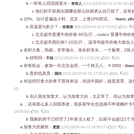
b
一听有人回流就冒火
-
有些人
[
111
] (
2026-04-15 17:01:42
)
c
他们好不容易出国哪会那么轻易承认自己错了，还有
a
10%。估计是偏远小村。北京，上海10%笑话。
-
Guest_yB
b
应该是%多少？
-
你觉得
[
99
] (
2026-04-15 17:02:51
)
(
1
)
c
北京超市普通牛肉价格 40元/斤，costco 普通牛肉价
c
北京超市西红柿7-10元/斤， 温哥华超市价格大致合人民
a
农村大集，热闹，非常烟火。坐在村东头，一个板凳，2块
b
好吃吗
-
不知
[
151
] (
2026-04-15 17:03:20
)
(
0
)
(
0
)
a
你有机会，参加一共北京会所。一个炖王八。￥2800
-
Gues
b
贵的也真贵
-
国内
[
152
] (
2026-04-15 17:05:31
)
(
0
)
(
0
)
a
对这些印拿大的孝子贤孙来说，你说中国好，就是原罪。这些
(
0
)
b
别人留在加拿大，认为加拿大好，太正常了。你认为加
a
，还有那么多人回国养老，很多留学生也选择不申请枫叶卡
18:08:00
)
(
6
)
(
0
)
b
我家的房子已经空了1年多没人租了，以前不会超过1个
a
加拿大的厕所
-
更脏
[
125
] (
2026-04-15 19:59:17
)
(
3
)
(
1
)