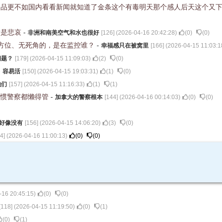
食品更不如国内看看新闻就知道了金条这个有毒明天那个感人后天这个又
后是悲哀
-
非洲和南美空气和水也很好
[
126
] (
2026-04-16 20:42:28
)
(
0
)
(
0
)
方位、无死角的，是在监控谁？
-
幸福感只在被窝里
[
166
] (
2026-04-15 11:03:1
问题？
[
179
] (
2026-04-15 11:09:03
)
(
2
)
(
0
)
-
容易活
[
150
] (
2026-04-15 19:03:31
)
(
1
)
(
0
)
他们
[
157
] (
2026-04-15 11:16:33
)
(
1
)
(
1
)
见惯警察都懒得管
-
加拿大的警察根本
[
144
] (
2026-04-16 00:14:03
)
(
0
)
(
0
)
r好像没有
[
156
] (
2026-04-15 14:06:20
)
(
3
)
(
0
)
4
] (
2026-04-16 11:00:13
)
(
0
)
(
0
)
-16 20:45:15
)
(
0
)
(
0
)
[
118
] (
2026-04-15 11:19:50
)
(
0
)
(
1
)
(
0
)
(
1
)