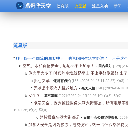
温哥华天空
信息版
流星版
流星文摘
新闻
流星版
*
昨天跟一个回流的朋友聊天，他说国内生活太舒适了！只是这
a
空气、水和食物安全，远远比不上加拿大
-
国内虽好
[
129
] (
20
b
你这里大多了 时代的尘埃就是坐山 不出事好像很好 出
c
担心文革
-
还是有点怕
[
165
] (
2026-04-15 11:22:27
)
(
3
)
c
兲朝是个没有人性的地方
-
毫无人性
[
146
] (
2026-04-18 1
b
安全？
-
清不清醒
[
107
] (
2026-04-15 11:02:16
)
(
2
)
(
0
)
c
极端安全，因为监控摄像头满大街都是，所有电动车
19:01:38
)
(
2
)
(
0
)
d
监控摄像头满大街都是
-
目前不会公布监控录像
[
136
] 
b
加拿大安全是因为够冻，电费便宜，热一点什么都容易变坏