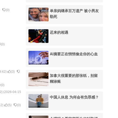
单亲妈继承百万遗产 被小男友
)
(
0
)
勒死
迟来的相遇
(
0
)
AI摘要正在悄悄偷走你的心血
9:42
)
(
3
)
加拿大很重要的那张纸，别留
糊涂账
(
0
)
2
] (
2026-04-15
中国人休息 为何会有负罪感？
42
)
(
5
)
(
0
)