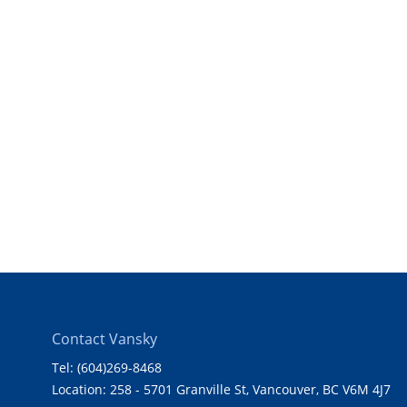
Contact Vansky
Tel: (604)269-8468
Location: 258 - 5701 Granville St, Vancouver, BC V6M 4J7