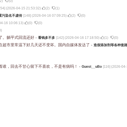
2
)
(
0
)
154
] (
2026-04-15 21:53:32
)
(
2
)
(
1
)
重污染名不虚传
[
148
] (
2026-04-16 07:09:25
)
(
2
)
(
0
)
04-16 10:06:13
)
(
0
)
(
0
)
0
)
了。躺平式回流还好
-
看钱多不多
[
142
] (
2026-04-16 17:18:50
)
(
1
)
(
0
)
在超市里常温下好几天还不变坏。国内自媒体发达了
-
造假添加剂等各种套
着谁，回去不甘心留下不喜欢，不是有病吗！
-
Guest__uBo
[
116
] (
2026-04-