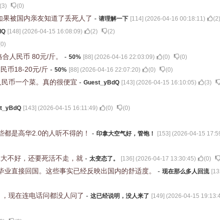
(
3
)
(
0
)
如果被国内亲友知道了丢死人了
-
请理解一下
[
114
] (
2026-04-16 00:18:11
)
(
2
dQ
[
148
] (
2026-04-15 16:08:09
)
(
2
)
(
2
)
(
0
)
格合人民币 80元/斤。
-
50%
[
88
] (
2026-04-16 22:03:09
)
(
0
)
(
0
)
币18-20元/斤
-
50%
[
88
] (
2026-04-16 22:07:20
)
(
0
)
(
0
)
人民币一个菜。真的很便宜
-
Guest_yBdQ
[
143
] (
2026-04-15 16:10:05
)
(
3
)
t_yBdQ
[
143
] (
2026-04-15 16:11:49
)
(
0
)
(
0
)
都是高华2.0的人听不得的！
-
印拿大空气好，管饱！
[
153
] (
2026-04-15 17:5
拿大不好，还要死活不走，就
-
太变态了。
[
136
] (
2026-04-17 13:30:45
)
(
0
)
毕业直接回国。这些事实已经反映出国内的舒适度。
-
现在那么多人回流
[
13
月，现在连电话问都没人问了
-
这已经说明，没人来了
[
149
] (
2026-04-15 19:13: