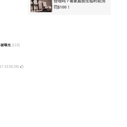
合理吗？看家庭医生临时取消
罚$100！
路被曝光
[
115
]
17 23:50:26
)