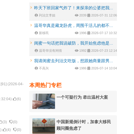
昨天下班回家气炸了！来探亲的公婆把我...
列治文李姐
2039
2026-07-31 12:06
温哥华真是藏龙卧虎，周围干活儿的都不...
新移民
1996
2026-07-17 10:32
闺蜜一句话把我说破防，我开始焦虑他是...
温哥华没有闲情
1992
2026-07-23 12:14
我请闺蜜去列治文吃饭，想跟她商量跟男...
不高兴
1986
2026-07-14 10:04
本周热门专栏
[
91
] (
2026-04-
一个可疑行为 牵出温村大案
:32:04
)
(
6
)
中国新规倒计时，加拿大移民
(
3
)
(
0
)
顾问圈焦虑了
7
)
(
4
)
(
0
)