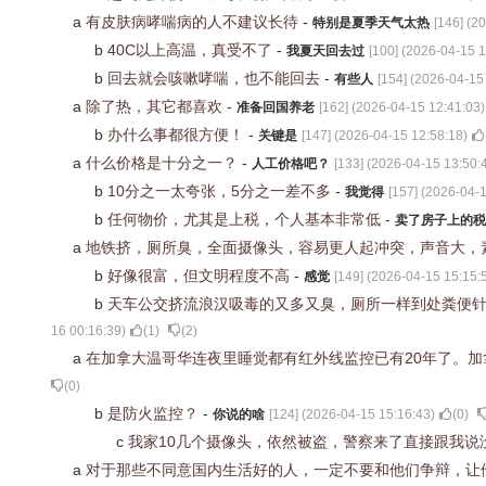
a
有皮肤病哮喘病的人不建议长待
-
特别是夏季天气太热
[
146
] (
20
b
40C以上高温，真受不了
-
我夏天回去过
[
100
] (
2026-04-15 1
b
回去就会咳嗽哮喘，也不能回去
-
有些人
[
154
] (
2026-04-15
a
除了热，其它都喜欢
-
准备回国养老
[
162
] (
2026-04-15 12:41:03
)
b
办什么事都很方便！
-
关键是
[
147
] (
2026-04-15 12:58:18
)
a
什么价格是十分之一？
-
人工价格吧？
[
133
] (
2026-04-15 13:50:
b
10分之一太夸张，5分之一差不多
-
我觉得
[
157
] (
2026-04-1
b
任何物价，尤其是上税，个人基本非常低
-
卖了房子上的税
a
地铁挤，厕所臭，全面摄像头，容易更人起冲突，声音大，
b
好像很富，但文明程度不高
-
感觉
[
149
] (
2026-04-15 15:15:
b
天车公交挤流浪汉吸毒的又多又臭，厕所一样到处粪便
16 00:16:39
)
(
1
)
(
2
)
a
在加拿大温哥华连夜里睡觉都有红外线监控已有20年了。
(
0
)
b
是防火监控？
-
你说的啥
[
124
] (
2026-04-15 15:16:43
)
(
0
)
c
我家10几个摄像头，依然被盗，警察来了直接跟我
a
对于那些不同意国内生活好的人，一定不要和他们争辩，让