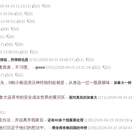
26-04-15 11:23:11
)
(
1
)
(
0
)
1:24:26
)
(
2
)
(
0
)
 12:48:31
)
(
3
)
(
0
)
(
6
)
(
0
)
(
1
)
(
0
)
47
)
(
0
)
(
0
)
5 13:56:02
)
(
3
)
(
1
)
很低，所得税也是
[
131
] (
2026-04-15 19:06:27
)
(
1
)
(
0
)
素质差，不习惯。
-
green
[
151
] (
2026-04-15 14:21:14
)
(
2
)
(
2
)
57
)
(
3
)
(
2
)
针头，0购小偷流浪汉神经病到处都是，从身边一过一股尿臊味
-
加拿大一样
加拿大温哥华的安全成全世界的重灾区
-
面对真实的加拿大
[
171
] (
2026-04-15 14
(
1
)
说没办法，并说离开我家后
-
还有40多个报案要处理
[
139
] (
2026-04-15 19:09:18
)
他们沉淀于他们的想法中。
-
乘坐商务舱回国的华侨
[
155
] (
2026-04-15 16:02:4