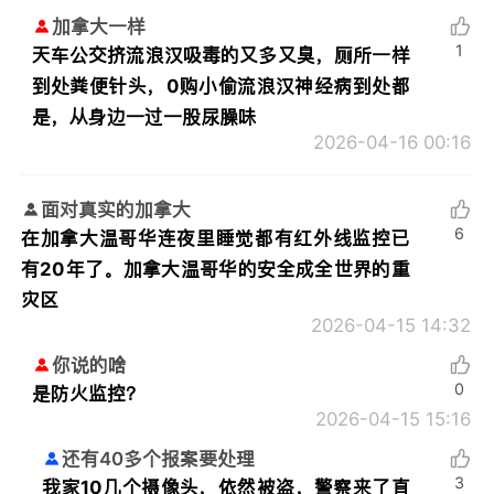
加拿大一样
1
天车公交挤流浪汉吸毒的又多又臭，厕所一样
到处粪便针头，0购小偷流浪汉神经病到处都
是，从身边一过一股尿臊味
2026-04-16 00:16
面对真实的加拿大
6
在加拿大温哥华连夜里睡觉都有红外线监控已
有20年了。加拿大温哥华的安全成全世界的重
灾区
2026-04-15 14:32
你说的啥
0
是防火监控？
2026-04-15 15:16
还有40多个报案要处理
3
我家10几个摄像头，依然被盗，警察来了直