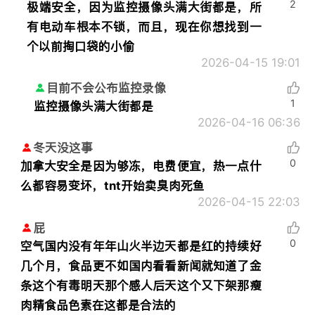
2
极端安全，因为监控摄像头满大街都是，所
有电动车根本不锁，而且，现在你想找到一
个以前掏口袋的小偷
2026-04-15 19:01
目前不会公布监控录像
1
监控摄像头满大街都是
2026-04-16 06:36
冬天没这事
0
加拿大安全是因为够冻，电费便宜，热一点什
么都容易变坏，tnt开始卖臭肉死鱼
2026-04-15 22:03
屁
0
空气国内没有年年山火半边天都是红的持续好
几个月，食品更不如国内看看新闻就知道了金
条这个有毒明天那个感人后天这个又下架那瘦
肉精食品色素在这都是合法的