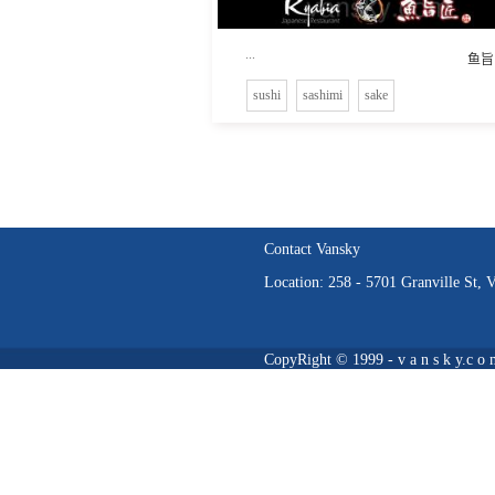
...
鱼旨
sushi
sashimi
sake
Contact Vansky
Location: 258 - 5701 Granville St,
CopyRight © 1999 - v a n s k y.c o 