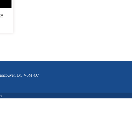
匠
 Vancouver, BC V6M 4J7
m.