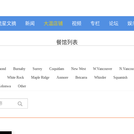
流星文摘
新闻
大温店铺
视频
专栏
论坛
娱
餐馆列表
mond
Burnaby
Surrey
Coquitlam
New West
W.Vancouver
N.Vancou
White Rock
Maple Ridge
Anmore
Beicarra
Whistler
Squamish
elonwa
Other