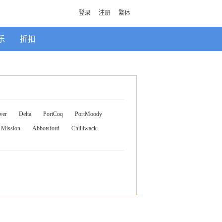
登录
注册
繁体
乐
折扣
ver
Delta
PortCoq
PortMoody
Mission
Abbotsford
Chilliwack