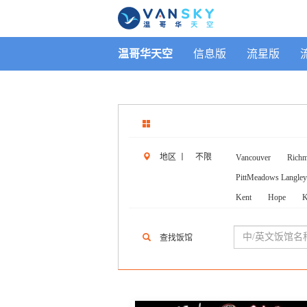
温哥华天空
信息版
流星版
地区
丨
不限
Vancouver
Rich
PittMeadows Langley
Kent
Hope
K
查找饭馆