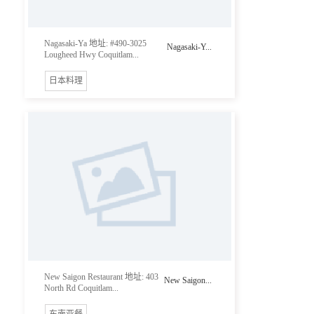
Nagasaki-Ya 地址: #490-3025
Nagasaki-Y...
Lougheed Hwy Coquitlam...
日本料理
New Saigon Restaurant 地址: 403
New Saigon...
North Rd Coquitlam...
东南亚餐