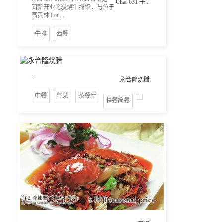
Char 631 牛...
间新开业的炭烧牛排馆，与位于
高贵林 Lou...
牛排
西餐
...
永合隆烧腊
中餐
粤菜
茶餐厅
快餐简餐
...