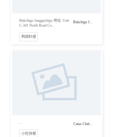
Bukchigo Jangguchigo 地址: Unit
Bukchigo J...
C-341 North Road Co...
韩国料理
...
Catus Club...
小吃快餐