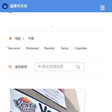
餐馆列表
温哥华天空
地区
丨
不限
Vancouver
Richmond
Burnaby
Surrey
Coquitlam
New West
W.Vancouver
N.Vancouver
Delta
PortCoq
PortMoody
PittMeadows Langley
White Rock
Maple Ridge
查找饭馆
Anmore
Beicarra
Whistler
Squamish
Mission
Abbotsford
Chilliwack
Kent
Hope
Kelonwa
Other