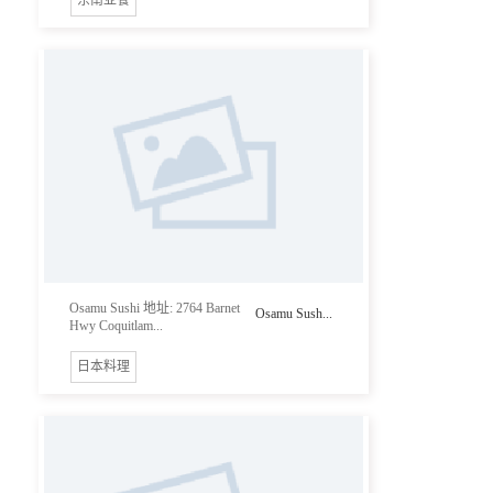
Osamu Sushi 地址: 2764 Barnet
Osamu Sush...
Hwy Coquitlam...
日本料理