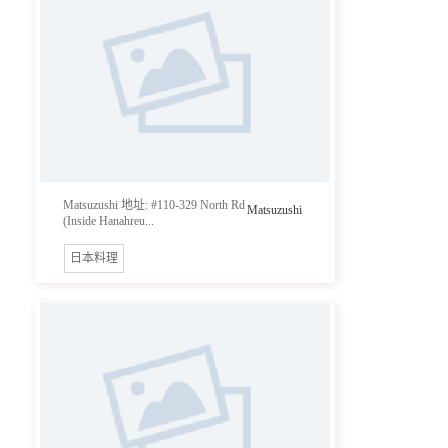
Matsuzushi 地址: #110-329 North Rd
Matsuzushi
(Inside Hanahreu...
日本料理