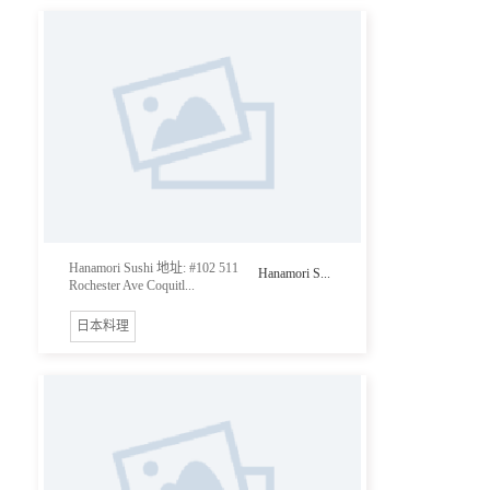
Hanamori Sushi 地址: #102 511
Hanamori S...
Rochester Ave Coquitl...
日本料理