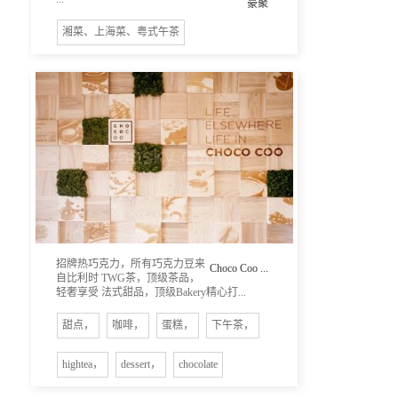
豪聚
湘菜、上海菜、粤式午茶
招牌热巧克力，所有巧克力豆来
Choco Coo ...
自比利时 TWG茶，顶级茶品，
轻奢享受 法式甜品，顶级Bakery精心打...
甜点，
咖啡，
蛋糕，
下午茶，
hightea，
dessert，
chocolate