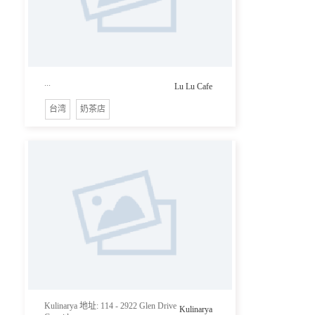
...
Lu Lu Cafe
台湾
奶茶店
Kulinarya 地址: 114 - 2922 Glen Drive
Kulinarya