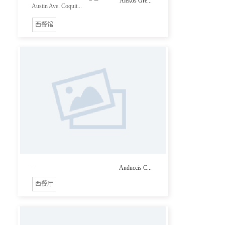
Alekos Gre...
Austin Ave. Coquit...
西餐馆
...
Anduccis C...
西餐厅