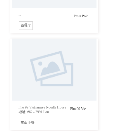
...
Pasta Polo
西餐厅
Pho 99 Vietnamese Noodle House
Pho 99 Vie...
地址: #62 - 2991 Lou...
东南亚餐