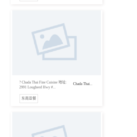
? Chada Thai Fine Cuisine 地址:
Chada Thai...
2991 Lougheed Hwy #...
东南亚餐