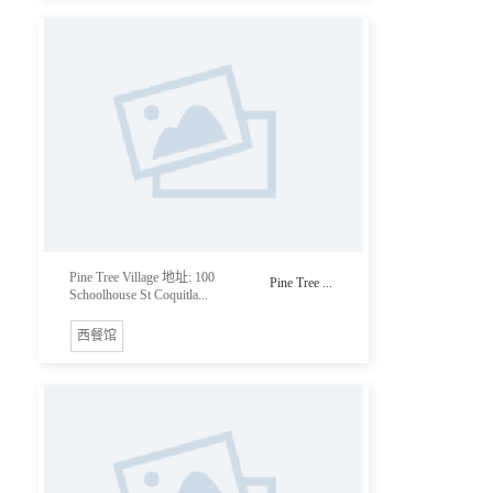
Pine Tree Village 地址: 100
Pine Tree ...
Schoolhouse St Coquitla...
西餐馆