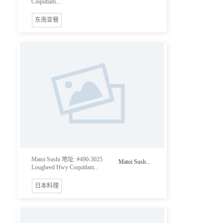
Coquitlam...
东南亚餐
Matoi Sushi 地址: #490-3025
Matoi Sush...
Lougheed Hwy Coquitlam...
日本料理