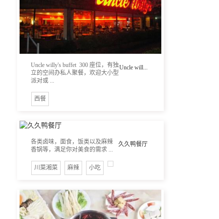
Uncle willy's buffet 300 座位，有独
Uncle will...
立的空间办私人聚餐，欢迎大小型
派对或 ...
西餐
各类卤味，面食，饭类以及麻辣
久久鸭餐厅
香锅等，满足你对美食的需求 ...
川菜湘菜
麻辣
小吃