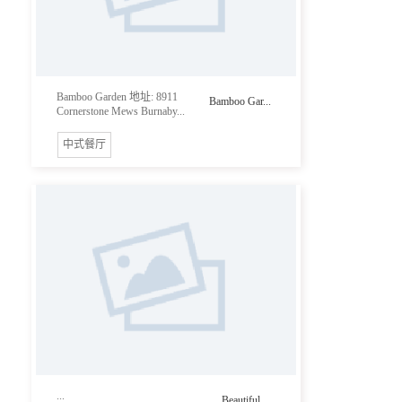
Bamboo Garden 地址: 8911
Bamboo Gar...
Cornerstone Mews Burnaby...
中式餐厅
...
Beautiful ...