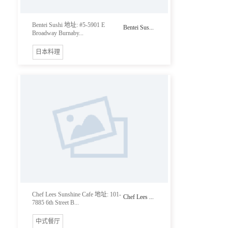
Bentei Sushi 地址: #5-5901 E
Bentei Sus...
Broadway Burnaby...
日本料理
Chef Lees Sunshine Cafe 地址: 101-
Chef Lees ...
7885 6th Street B...
中式餐厅