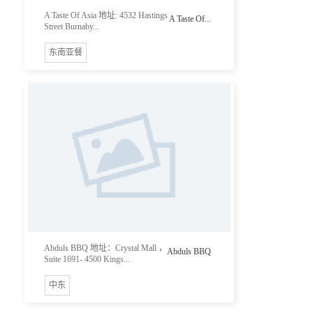
A Taste Of Asia 地址: 4532 Hastings
A Taste Of...
Street Burnaby...
东南亚餐
Abduls BBQ 地址：Crystal Mall ，
Abduls BBQ
Suite 1691- 4500 Kings...
中东