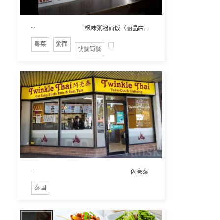
...
枫味粥粉面饭（丽晶店...
粤菜
粥面
快餐简餐
...
闪亮泰
泰国