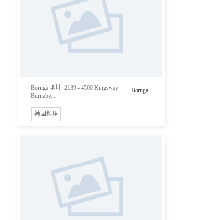
Bornga 地址: 2139 - 4500 Kingsway
Bornga
Burnaby...
韩国料理