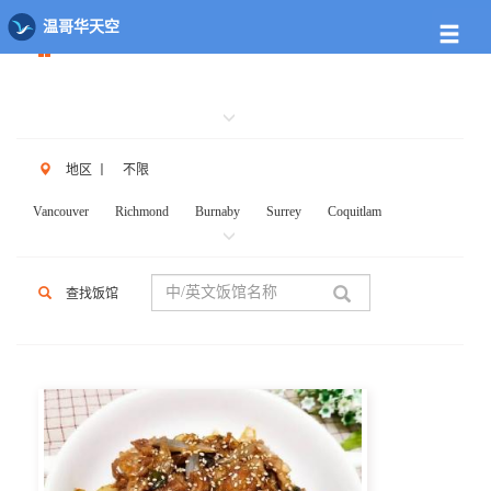
餐馆列表
温哥华天空
地区
丨
不限
Vancouver
Richmond
Burnaby
Surrey
Coquitlam
New West
W.Vancouver
N.Vancouver
Delta
PortCoq
PortMoody
PittMeadows Langley
White Rock
Maple Ridge
查找饭馆
Anmore
Beicarra
Whistler
Squamish
Mission
Abbotsford
Chilliwack
Kent
Hope
Kelonwa
Other