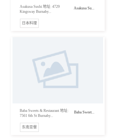
Asakusa Sushi 地址: 4729
Asakusa Su...
Kingsway Burnaby...
日本料理
Baba Sweets & Restaurant 地址:
Baba Sweet...
7561 6th St Burnaby...
东南亚餐