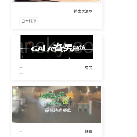
...
將太居酒屋
日本料理
...
旮旯
...
味道