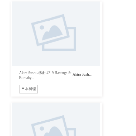
Akira Sushi 地址: 4219 Hastings St
Akira Sush...
Burnaby...
日本料理