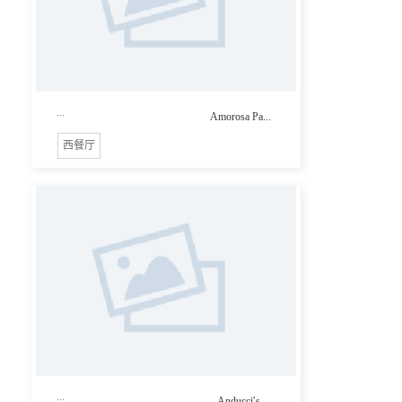
...
Amorosa Pa...
西餐厅
...
Anducci′s ...