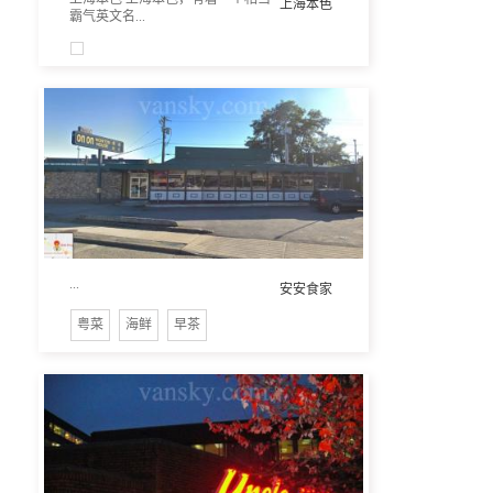
上海本色
霸气英文名...
...
安安食家
粤菜
海鲜
早茶