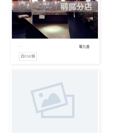
...
蜀九香
四川火锅