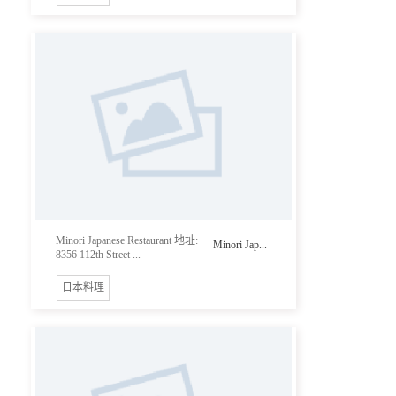
Minori Japanese Restaurant 地址:
Minori Jap...
8356 112th Street ...
日本料理