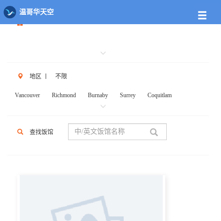
餐馆列表
温哥华天空
地区
丨
不限
Vancouver
Richmond
Burnaby
Surrey
Coquitlam
New West
W.Vancouver
N.Vancouver
Delta
PortCoq
PortMoody
PittMeadows Langley
White Rock
Maple Ridge
查找饭馆
Anmore
Beicarra
Whistler
Squamish
Mission
Abbotsford
Chilliwack
Kent
Hope
Kelonwa
Other