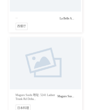
...
La Belle A...
西餐厅
Maguro Sushi 地址: 5241 Ladner
Maguro Sus...
Trunk Rd Delta...
日本料理