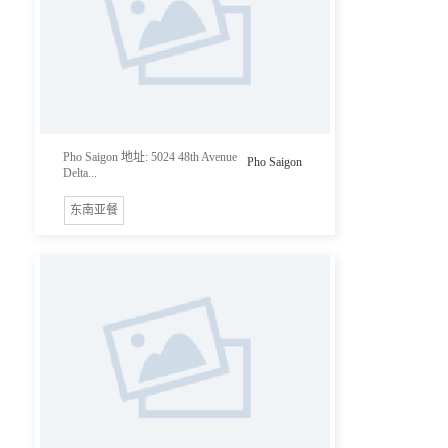
Pho Saigon 地址: 5024 48th Avenue
Pho Saigon
Delta...
东南亚餐