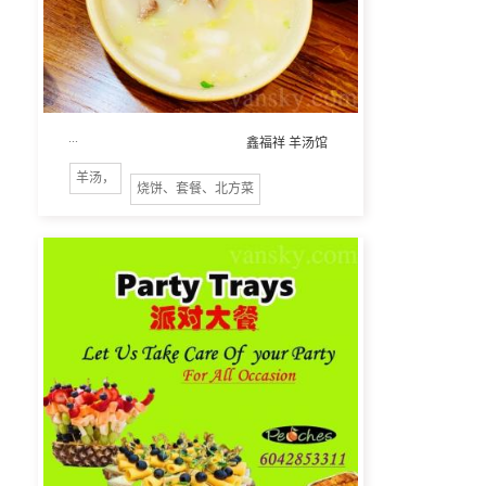
...
鑫福祥 羊汤馆
羊汤，
烧饼、套餐、北方菜