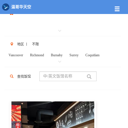
餐馆列表
温哥华天空
地区
丨
不限
Vancouver
Richmond
Burnaby
Surrey
Coquitlam
New West
W.Vancouver
N.Vancouver
Delta
PortCoq
PortMoody
PittMeadows Langley
White Rock
Maple Ridge
查找饭馆
Anmore
Beicarra
Whistler
Squamish
Mission
Abbotsford
Chilliwack
Kent
Hope
Kelonwa
Other