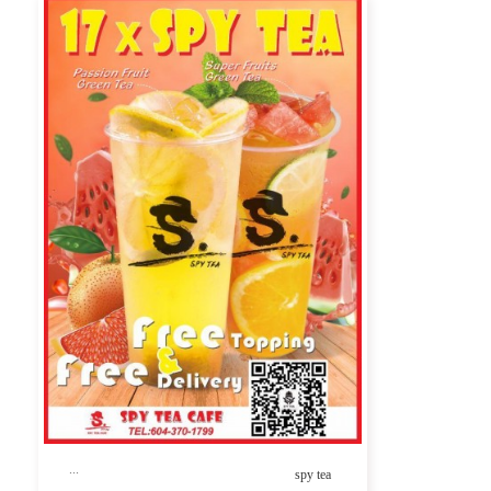
...
spy tea