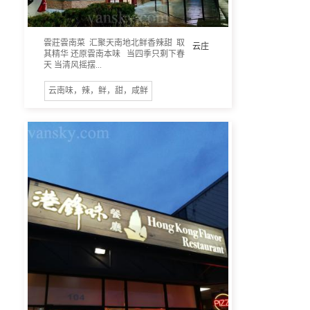
雲莊雲南菜 汇聚天南地北鲜香辣甜 取
云庄
其精华 还原雲南本味 当四季只剩下春
天 当清风摇摆...
云南味，辣，鲜，甜，咸鲜