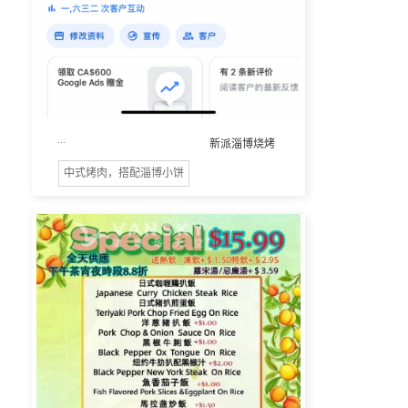
...
新派淄博烧烤
中式烤肉，搭配淄博小饼