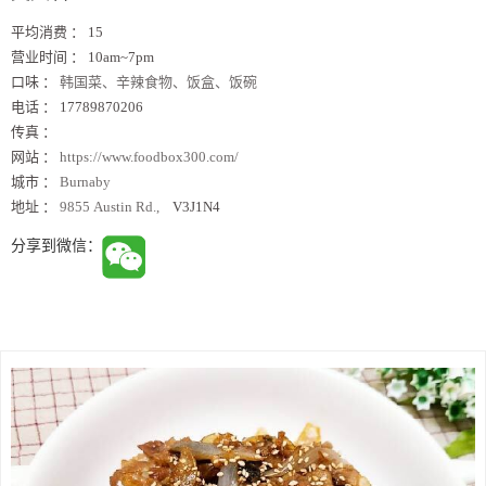
平均消费 ：
15
营业时间 ：
10am~7pm
口味 ：
韩国菜、辛辣食物、饭盒、饭碗
电话 ：
17789870206
传真 ：
网站 ：
https://www.foodbox300.com/
城市 ：
Burnaby
地址 ：
9855 Austin Rd.,
V3J1N4
分享到微信：