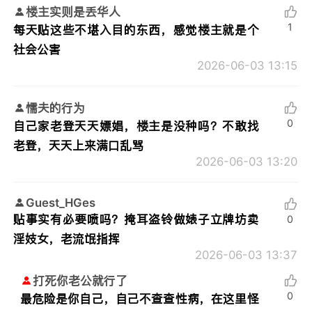
楼主实则是丢华人
1
每天贴这些不堪入目的东西，感觉楼主就是个
社会公害
2026-06-03 13:15
懦夫的行为
0
自己家老登天天嫖娼，楼主是没种吗？不敢找
老登，天天上来满口乱骂
2026-06-03 13:20
Guest_HGes
贴事实有必要喷吗？掩耳盗铃做婊子立牌坊卖
0
淫妓女，老流氓指挥
2026-06-03 13:37
打死你老公就行了
0
最危险是你自己，自己不查查性病，在这里怪