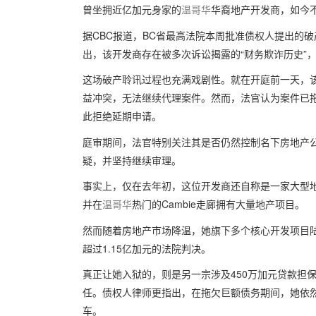
曾坐拥近亿加元身家的
温哥华
华裔地产开发商，如今
据CBC报道，BC省最高法院本周批准债权人提出的
出，该开发商存在被多次诉讼揭露的“财务欺诈历史”，
这场破产聆讯过程也充满戏剧性。就在开庭前一天，
益冲突，无法继续代理案件。然而，法官认为案件已
此拒绝延期申请。
庭审期间，法官特别关注其是否仍然控制名下房地产
疑，并坚持继续审理。
事实上，仅在去年初，这位开发商还自称是一家大型地
并在
温哥华
热门的Cambie走廊拥有大量地产项目。
然而随着房地产市场降温，她旗下多个核心开发项目
超过1.15亿加元的法院判决。
真正让她入狱的，则是另一宗涉及450万加元贷款担
任。债权人律师更指出，在拖欠巨额债务期间，她依
车。