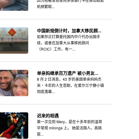
因为他被发现使用多张银行卡在自动取款
机频繁取...
中国新规倒计时，加拿大移民顾...
如果你正打算委托国内中介代办出国手
续，或者在加拿大从事移民顾问
（RCIC）工作，有一...
单亲妈继承百万遗产 被小男友...
8 月 2 日消息，43 岁的美国单亲妈妈杰
米・卡尼的人生悲剧，在爱尔兰宁静小镇
彻底落幕...
迟来的相遇
第一次见到 Mary，是在十多年前的温哥
华常规 milonga 上。 她是法国人。高挑
挺...