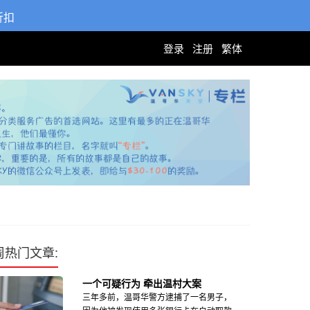
折扣
登录
注册
繁体
周热门文章:
一个可疑行为 牵出温村大案
三年多前，温哥华警方逮捕了一名男子，