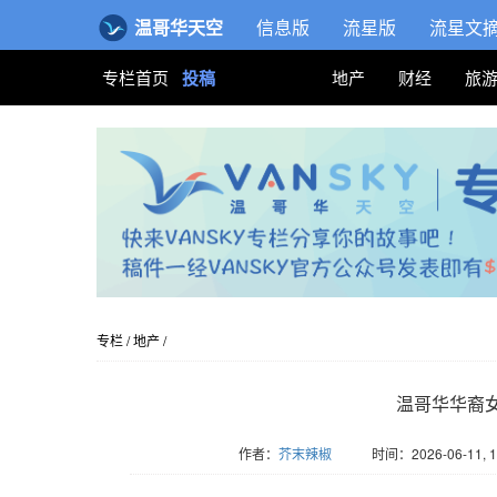
温哥华天空
信息版
流星版
流星文
专栏首页
投稿
地产
财经
旅
专栏
/
地产
/
温哥华华裔
作者：
芥末辣椒
时间：2026-06-11, 1
版权归Vansky所有，转载请标注链接。