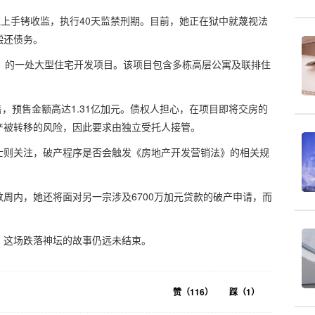
戴上手铐收监，执行40天监禁刑期。目前，她正在狱中就蔑视法
偿还债务。
ock）的一处大型住宅开发项目。该项目包含多栋高层公寓及联排住
售，预售金额高达1.31亿加元。债权人担心，在项目即将交房的
产被转移的风险，因此要求由独立受托人接管。
士则关注，破产程序是否会触发《房地产开发营销法》的相关规
周内，她还将面对另一宗涉及6700万加元贷款的破产申请，而
。
，这场跌落神坛的故事仍远未结束。
赞（
116
）
踩（
1
）