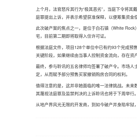
上个月，法官怒斥其行为“极其恶劣”，当庭下令将其
庭罪提出上诉，并表示希望获准保释，以便筹集资金
此次破产案的焦点之一，是位于白石镇（White R
宅，目前第二期即将取得入住许可证。
根据法庭文件，项目128个单位中已有约93个完成预
关键阶段，如果继续由当事人控制资金流向，存在资
最终，参与聆讯的五名律师均签署了破产令。市场人
定，从而赋予部分预售买家撤销购房合同的权利。
值得注意的是，这并非她面临的唯一法律挑战。未来数
其蔑视法庭罪及监禁判决的上诉聆讯也将于下周举行
从地产界风光无限的开发商，到如今破产并身陷牢狱
版权归Vansky所有，转载请标注链接。