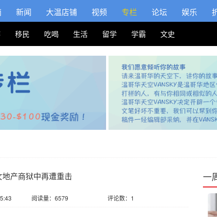
摘
新闻
大温店铺
视频
专栏
论坛
娱乐
游
移民
吃喝
生活
留学
学霸
文史
一
女地产商狱中再遭重击
5:43
阅读量：6579
评论数：1