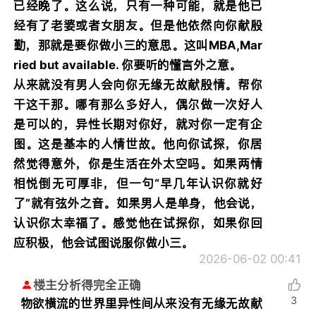
已经晚了。这么说，只有一种可能，就是他已
经有了老婆或者女朋友。但是他依然向你献殷
勤，那就是要你做小三的意思。这叫MBA,Mar
ried but available. 你要听的懂言外之意。
从来就没有男人会向你无缘无故献殷情。帮你
干这干那。哪有那么多好人，偶尔做一次好人
是可以的，异性长期对你好，就对你一定有企
图。这是基本的人情世故。他向你试探，你居
然觉得意外，你是生活在外太空吗。如果两情
相悦倒无可厚非，但一句“早几年认识你就好
了”就有弦外之音。如果男人是单身，他会说，
认识你太幸福了。感觉他在试探你，如果你回
应积极，他会试图说服你做小三。
2026-06-02 00:41
楼主分析得完全正确
3
物欲横流的世界里异性间从来没有无缘无故献