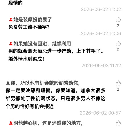
殷情的
2026-06-02 11:02
她是装颠扮傻罢了
2
免费劳工谁不稀罕？
2026-06-02 11:06
如果她没有回避，继续利用
0
男的就会毫无顾忌进一步行动，上下其手了。
婚外情水到渠成！
2026-06-02 11:12
你，所以他有机会献殷勤感动你，
2
你一定要冷静和理智，你要知道，加拿大很多
华男都处于性饥渴状态，只是很多男人不像这
个男的恰好有机会接近
2026-06-02 00:57
明他越心切，这是迷惑你的地方，