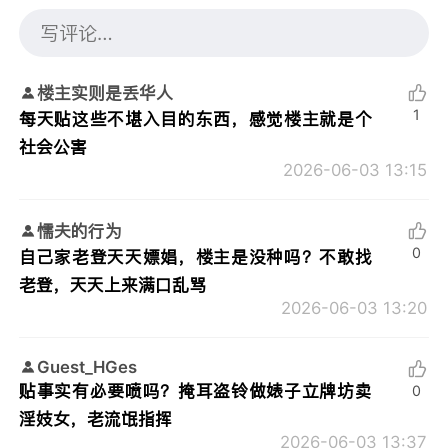
楼主实则是丢华人
1
每天贴这些不堪入目的东西，感觉楼主就是个
社会公害
2026-06-03 13:15
懦夫的行为
0
自己家老登天天嫖娼，楼主是没种吗？不敢找
老登，天天上来满口乱骂
2026-06-03 13:20
Guest_HGes
贴事实有必要喷吗？掩耳盗铃做婊子立牌坊卖
0
淫妓女，老流氓指挥
2026-06-03 13:37