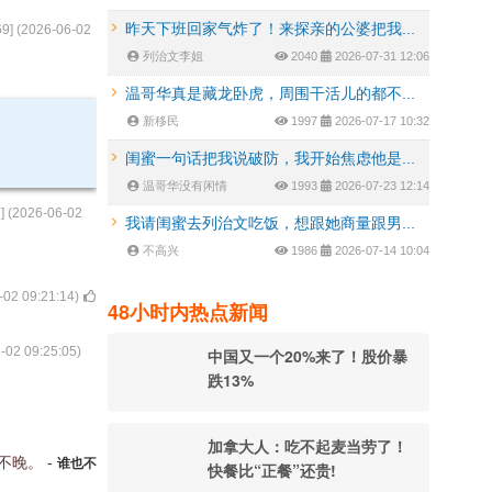
昨天下班回家气炸了！来探亲的公婆把我...
69
] (
2026-06-02
列治文李姐
2040
2026-07-31 12:06
温哥华真是藏龙卧虎，周围干活儿的都不...
新移民
1997
2026-07-17 10:32
闺蜜一句话把我说破防，我开始焦虑他是...
温哥华没有闲情
1993
2026-07-23 12:14
7
] (
2026-06-02
我请闺蜜去列治文吃饭，想跟她商量跟男...
不高兴
1986
2026-07-14 10:04
-02 09:21:14
)
48小时内热点新闻
-02 09:25:05
)
中国又一个20%来了！股价暴
跌13%
加拿大人：吃不起麦当劳了！
也不晚。
-
谁也不
快餐比“正餐”还贵!