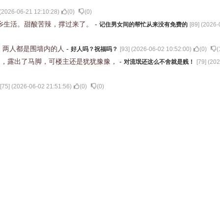
(
2026-06-21 12:10:28
)
(
0
)
(
0
)
他乡生活。甜酸苦辣，撑过来了。
-
记住男女间的帮忙从来没有免费的
[
89
] (
2026-
！两人都是围墙内的人
-
好人吗？祝福吗？
[
93
] (
2026-06-02 10:52:00
)
(
0
)
(
了，露出了马脚，可楼主还是犹犹豫豫，
-
对流氓还这么不舍就是贱！
[
79
] (
202
[
75
] (
2026-06-02 21:51:56
)
(
0
)
(
0
)