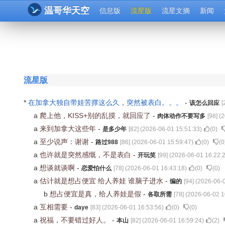
温哥华天空
信息版
流星版
流星文摘
新闻
流星版
*
在加拿大独自带娃苦撑这么久，突然被表白。。。
-
该怎么回应
[
a
爬上他，KISS+别的乱摸，就回应了
-
肉体动作不要写多
[
98
] (
2
a
来到加拿大这些年
-
是多少年
[
82
] (
2026-06-01 15:51:33
)
(
0
)
a
至少说声：谢谢
-
路过988
[
86
] (
2026-06-01 15:59:47
)
(
0
)
(
0
a
也许就是突然感慨，不是表白
-
开玩笑
[
99
] (
2026-06-01 16:22:
a
想谈就谈啊
-
恋爱怕什么
[
78
] (
2026-06-01 16:43:18
)
(
0
)
(
0
)
a
估计就是想占便宜 给人养娃 谁脑子进水
-
编的
[
94
] (
2026-06-0
b
想占便宜是真，给人养娃是假
-
各取所需
[
78
] (
2026-06-02 1
a
互相需要
-
daye
[
83
] (
2026-06-01 16:53:56
)
(
0
)
(
0
)
a
祝福，不要错过好人。
-
本山
[
82
] (
2026-06-01 16:59:24
)
(
2
)