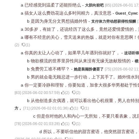
a
已经感觉到温柔了还能拒绝么
-
大胆向前吧
[
85
] (
2026-06-01 17
a
搞女人这么费劲花这么多时间精力，真没意思
-
Guest_Cywc
b
是因为身无分文男想搞婚外情
-
支付体力劳动想获得性报酬
[
a
30多岁，有娃了，还说经历了这么多，竟然还爱情爱情的
a
哪有不经意的关心，雪天送来的热饭，就是对你有意思啊！
(
2
)
(
1
)
a
你真的太让人心动了，如果早几年遇到你就好了，
-
这话听得
b
物欲横流的世界里异性间从来没有无缘无故献殷情的
-
楼
b
免费劳工谁不稀罕？
-
她是装颠扮傻罢了
[
75
] (
2026-06-02 11
b
男的就会毫无顾忌进一步行动，上下其手了。婚外情水
a
你一定要冷静和理智，你要知道，加拿大很多华男都处于性
[
83
] (
2026-06-02 00:57:59
)
(
2
)
(
2
)
b
从他创造多次偶遇，就可以看出他心机很重，男人在特
方，
[
71
] (
2026-06-02 01:01:36
)
(
1
)
(
1
)
c
但是你对他的人和内心一无所知，不要只看表象，况
[
78
] (
2026-06-02 01:03:28
)
(
1
)
(
1
)
d
所以，不要听信他的甜言蜜语，他突然甜言蜜语