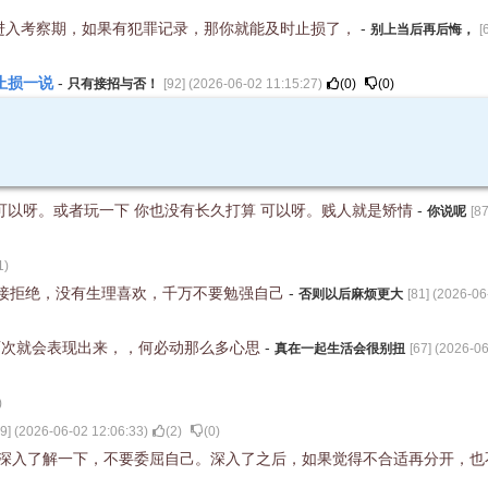
进入考察期，如果有犯罪记录，那你就能及时止损了，
-
别上当后再后悔，
[
止损一说
-
只有接招与否！
[
92
] (
2026-06-02 11:15:27
)
(
0
)
(
0
)
 可以呀。或者玩一下 你也没有长久打算 可以呀。贱人就是矫情
-
你说呢
[
8
1
)
接拒绝，没有生理喜欢，千万不要勉强自己
-
否则以后麻烦更大
[
81
] (
2026-06
两次就会表现出来，，何必动那么多心思
-
真在一起生活会很别扭
[
67
] (
2026-06
)
9
] (
2026-06-02 12:06:33
)
(
2
)
(
0
)
触深入了解一下，不要委屈自己。深入了之后，如果觉得不合适再分开，