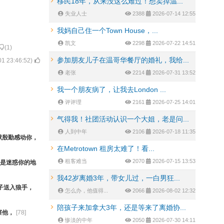
移民18年，从来没这么难过！想卖掉温...
失业人士
2388
2026-07-14 12:55
我妈自己住一个Town House，...
凯文
2298
2026-07-22 14:51
(
1
)
参加朋友儿子在温哥华餐厅的婚礼，我给...
01 23:46:52
)
老张
2214
2026-07-31 13:52
我一个朋友病了，让我去London ...
评评理
2161
2026-07-25 14:01
气得我！社团活动认识一个大姐，老是问...
人到中年
2106
2026-07-18 11:35
献殷勤感动你，
在Metrotown 租房太难了！看...
租客难当
2070
2026-07-15 13:53
是迷惑你的地
我42岁离婚3年，带女儿过，一白男狂...
子送入狼手，
怎么办，他值得...
2066
2026-08-02 12:32
陪孩子来加拿大3年，还是等来了离婚协...
察他，
[
78
]
惨淡的中年
2050
2026-07-30 14:11