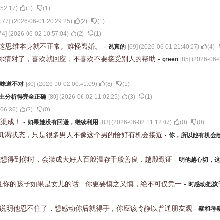
:52:17
)
(
1
)
(
1
)
[
77
] (
2026-06-01 20:29:25
)
(
2
)
(
1
)
74
] (
2026-06-02 10:57:04
)
(
2
)
(
1
)
，这思维本身就不正常。难怪离婚。
-
说真的
[
69
] (
2026-06-01 21:40:27
)
(
4
)
你猜对了，喜欢就回应，不喜欢不要接受别人的帮助
-
green
[
85
] (
2026-06-
味道不对
[
80
] (
2026-06-02 00:41:09
)
(
8
)
(
1
)
主分析得完全正确
[
80
] (
2026-06-02 11:02:25
)
(
3
)
(
1
)
:06:36
)
(
2
)
(
0
)
到渠成！
-
如果她没有回避，继续利用
[
83
] (
2026-06-02 11:12:07
)
(
0
)
(
0
)
饥渴状态，只是很多男人不像这个男的恰好有机会接近
-
你，所以他有机会
别想得到你时，会装成大好人百般温存千般善良，越殷勤证
-
明他越心切，这
且你的孩子如果是女儿的话，你更要慎之又慎，绝不可仅凭一
-
时感动把孩
，说明他忍不住了，想感动你后就得手，你应该冷静以普通朋友观
-
察和考