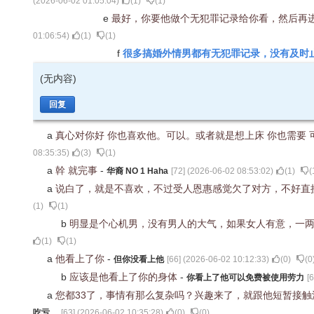
(
2026-06-02 01:05:04
)
(
1
)
(
1
)
e
最好，你要他做个无犯罪记录给你看，然后再
01:06:54
)
(
1
)
(
1
)
很多搞婚外情男都有无犯罪记录，没有及时
f
(无内容)
回复
a
真心对你好 你也喜欢他。可以。或者就是想上床 你也需要
08:35:35
)
(
3
)
(
1
)
a
幹 就完事
-
华裔 NO 1 Haha
[
72
] (
2026-06-02 08:53:02
)
(
1
)
(
a
说白了，就是不喜欢，不过受人恩惠感觉欠了对方，不好直
(
1
)
(
1
)
b
明显是个心机男，没有男人的大气，如果女人有意，一
(
1
)
(
1
)
a
他看上了你
-
但你没看上他
[
66
] (
2026-06-02 10:12:33
)
(
0
)
(
0
b
应该是他看上了你的身体
-
你看上了他可以免费被使用劳力
[
6
a
您都33了，事情有那么复杂吗？兴趣来了，就跟他短暂接
吃亏。
[
63
] (
2026-06-02 10:35:28
)
(
0
)
(
0
)