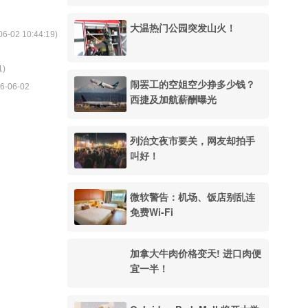
大温热门公园突发山火！
06-02 10:44:19
)
1
)
闹罢工的空姐空少挣多少钱？
6-06-02
西捷及加航薪酬曝光
列治文夜市要关，网友却拍手
叫好！
微软警告：机场、饭店别乱连
免费Wi-Fi
加拿大牛肉价格变天! 进口肉便
宜一半！