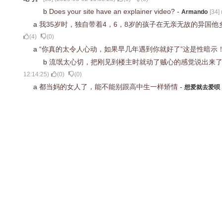
b
Does your site have an explainer video?
-
Armando
[
34
] 
a
我35岁时，独自带着4，6，8岁的孩子在无亲无故的异国
(
4
)
(
0
)
a
“你真的太令人心动，如果早几年遇到你就好了”这是性暗示
b
流氓太心切，把刚见到楼主时就动了贼心的感觉说出来
12:14:25
)
(
0
)
(
0
)
a
都当妈的女人了，能不能别跟高中生一样矫情
-
想爱就去爱呗