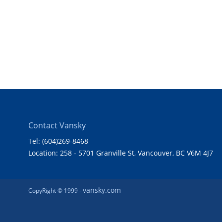
Contact Vansky
Tel: (604)269-8468
Location: 258 - 5701 Granville St, Vancouver, BC V6M 4J7
vansky.com
CopyRight © 1999 -