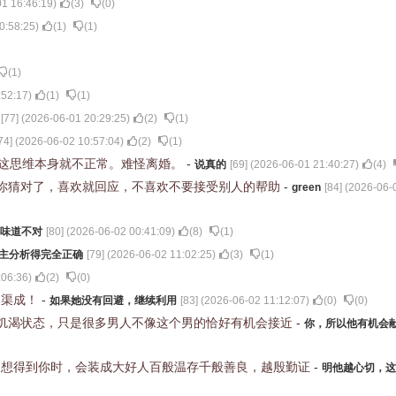
1 16:46:19
)
(
3
)
(
0
)
0:58:25
)
(
1
)
(
1
)
(
1
)
:52:17
)
(
1
)
(
1
)
[
77
] (
2026-06-01 20:29:25
)
(
2
)
(
1
)
74
] (
2026-06-02 10:57:04
)
(
2
)
(
1
)
，这思维本身就不正常。难怪离婚。
-
说真的
[
69
] (
2026-06-01 21:40:27
)
(
4
)
你猜对了，喜欢就回应，不喜欢不要接受别人的帮助
-
green
[
84
] (
2026-06-
味道不对
[
80
] (
2026-06-02 00:41:09
)
(
8
)
(
1
)
主分析得完全正确
[
79
] (
2026-06-02 11:02:25
)
(
3
)
(
1
)
:06:36
)
(
2
)
(
0
)
到渠成！
-
如果她没有回避，继续利用
[
83
] (
2026-06-02 11:12:07
)
(
0
)
(
0
)
饥渴状态，只是很多男人不像这个男的恰好有机会接近
-
你，所以他有机会
别想得到你时，会装成大好人百般温存千般善良，越殷勤证
-
明他越心切，这