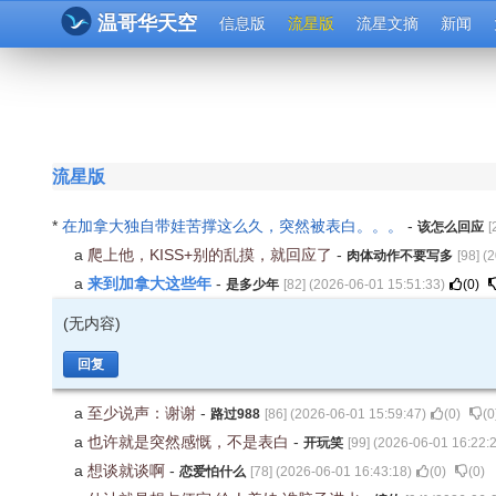
温哥华天空
信息版
流星版
流星文摘
新闻
流星版
*
在加拿大独自带娃苦撑这么久，突然被表白。。。
-
该怎么回应
[
a
爬上他，KISS+别的乱摸，就回应了
-
肉体动作不要写多
[
98
] (
2
来到加拿大这些年
a
-
是多少年
[
82
] (
2026-06-01 15:51:33
)
(
0
)
(无内容)
回复
a
至少说声：谢谢
-
路过988
[
86
] (
2026-06-01 15:59:47
)
(
0
)
(
0
a
也许就是突然感慨，不是表白
-
开玩笑
[
99
] (
2026-06-01 16:22:
a
想谈就谈啊
-
恋爱怕什么
[
78
] (
2026-06-01 16:43:18
)
(
0
)
(
0
)