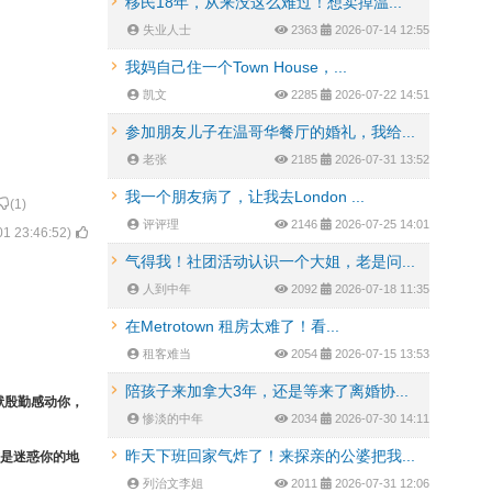
移民18年，从来没这么难过！想卖掉温...
失业人士
2363
2026-07-14 12:55
我妈自己住一个Town House，...
凯文
2285
2026-07-22 14:51
参加朋友儿子在温哥华餐厅的婚礼，我给...
老张
2185
2026-07-31 13:52
我一个朋友病了，让我去London ...
(
1
)
评评理
2146
2026-07-25 14:01
01 23:46:52
)
气得我！社团活动认识一个大姐，老是问...
人到中年
2092
2026-07-18 11:35
在Metrotown 租房太难了！看...
租客难当
2054
2026-07-15 13:53
陪孩子来加拿大3年，还是等来了离婚协...
献殷勤感动你，
惨淡的中年
2034
2026-07-30 14:11
昨天下班回家气炸了！来探亲的公婆把我...
是迷惑你的地
列治文李姐
2011
2026-07-31 12:06