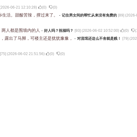
(
2026-06-21 12:10:28
)
(
0
)
(
0
)
他乡生活。甜酸苦辣，撑过来了。
-
记住男女间的帮忙从来没有免费的
[
89
] (
2026-
！两人都是围墙内的人
-
好人吗？祝福吗？
[
93
] (
2026-06-02 10:52:00
)
(
0
)
(
了，露出了马脚，可楼主还是犹犹豫豫，
-
对流氓还这么不舍就是贱！
[
79
] (
202
[
75
] (
2026-06-02 21:51:56
)
(
0
)
(
0
)