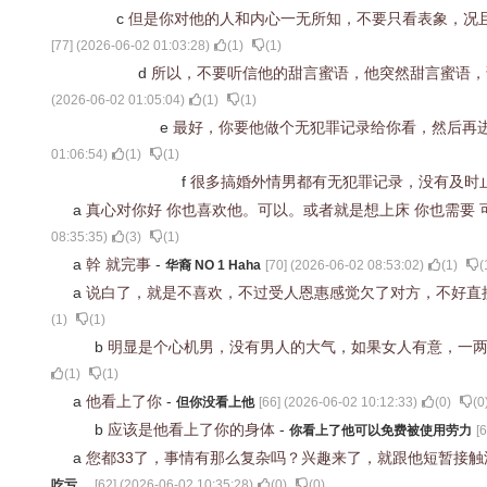
c
但是你对他的人和内心一无所知，不要只看表象，况
[
77
] (
2026-06-02 01:03:28
)
(
1
)
(
1
)
d
所以，不要听信他的甜言蜜语，他突然甜言蜜语
(
2026-06-02 01:05:04
)
(
1
)
(
1
)
e
最好，你要他做个无犯罪记录给你看，然后再
01:06:54
)
(
1
)
(
1
)
f
很多搞婚外情男都有无犯罪记录，没有及时
a
真心对你好 你也喜欢他。可以。或者就是想上床 你也需要
08:35:35
)
(
3
)
(
1
)
a
幹 就完事
-
华裔 NO 1 Haha
[
70
] (
2026-06-02 08:53:02
)
(
1
)
(
a
说白了，就是不喜欢，不过受人恩惠感觉欠了对方，不好直
(
1
)
(
1
)
b
明显是个心机男，没有男人的大气，如果女人有意，一
(
1
)
(
1
)
a
他看上了你
-
但你没看上他
[
66
] (
2026-06-02 10:12:33
)
(
0
)
(
0
b
应该是他看上了你的身体
-
你看上了他可以免费被使用劳力
[
6
a
您都33了，事情有那么复杂吗？兴趣来了，就跟他短暂接
吃亏。
[
62
] (
2026-06-02 10:35:28
)
(
0
)
(
0
)