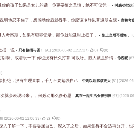
且你的孩子如果是女儿的话，你更要慎之又慎，绝不可仅凭一
-
时感动把孩
，说明他忍不住了，想感动你后就得手，你应该冷静以普通朋友观
-
察和考
进入考察期，如果有犯罪记录，那你就能及时止损了，
-
别上当后再后悔，
[
止损一说
-
只有接招与否！
[
91
] (
2026-06-02 11:15:27
)
(
0
)
(
0
)
 可以呀。或者玩一下 你也没有长久打算 可以呀。贱人就是矫情
-
你说呢
[
8
1
)
接拒绝，没有生理喜欢，千万不要勉强自己
-
否则以后麻烦更大
[
81
] (
2026-06
两次就会表现出来，，何必动那么多心思
-
真在一起生活会很别扭
[
67
] (
2026-06
)
8
] (
2026-06-02 12:06:33
)
(
2
)
(
0
)
触深入了解一下，不要委屈自己。深入了之后，如果觉得不合适再分开，