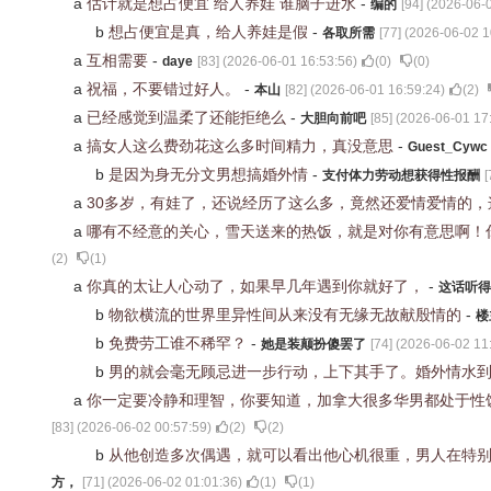
a
估计就是想占便宜 给人养娃 谁脑子进水
-
编的
[
94
] (
2026-06-0
b
想占便宜是真，给人养娃是假
-
各取所需
[
77
] (
2026-06-02 1
a
互相需要
-
daye
[
83
] (
2026-06-01 16:53:56
)
(
0
)
(
0
)
a
祝福，不要错过好人。
-
本山
[
82
] (
2026-06-01 16:59:24
)
(
2
)
a
已经感觉到温柔了还能拒绝么
-
大胆向前吧
[
85
] (
2026-06-01 17
a
搞女人这么费劲花这么多时间精力，真没意思
-
Guest_Cywc
b
是因为身无分文男想搞婚外情
-
支付体力劳动想获得性报酬
[
a
30多岁，有娃了，还说经历了这么多，竟然还爱情爱情的
a
哪有不经意的关心，雪天送来的热饭，就是对你有意思啊！
(
2
)
(
1
)
a
你真的太让人心动了，如果早几年遇到你就好了，
-
这话听得
b
物欲横流的世界里异性间从来没有无缘无故献殷情的
-
楼
b
免费劳工谁不稀罕？
-
她是装颠扮傻罢了
[
74
] (
2026-06-02 11
b
男的就会毫无顾忌进一步行动，上下其手了。婚外情水
a
你一定要冷静和理智，你要知道，加拿大很多华男都处于性
[
83
] (
2026-06-02 00:57:59
)
(
2
)
(
2
)
b
从他创造多次偶遇，就可以看出他心机很重，男人在特
方，
[
71
] (
2026-06-02 01:01:36
)
(
1
)
(
1
)