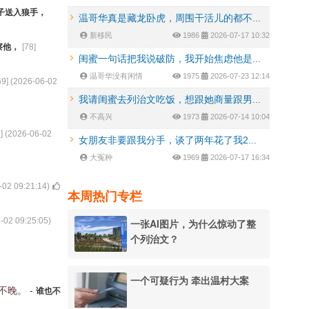
子送入狼手，
温哥华真是藏龙卧虎，周围干活儿的都不...
新移民
1986
2026-07-17 10:32
察他，
[
78
]
闺蜜一句话把我说破防，我开始焦虑他是...
温哥华没有闲情
1975
2026-07-23 12:14
69
] (
2026-06-02
我请闺蜜去列治文吃饭，想跟她商量跟男...
不高兴
1973
2026-07-14 10:04
7
] (
2026-06-02
女朋友非要跟我分手，谈了两年花了我2...
大冤种
1969
2026-07-17 16:34
-02 09:21:14
)
本周热门专栏
-02 09:25:05
)
一张AI图片，为什么惊动了整
个列治文？
一个可疑行为 牵出温村大案
也不晚。
-
谁也不