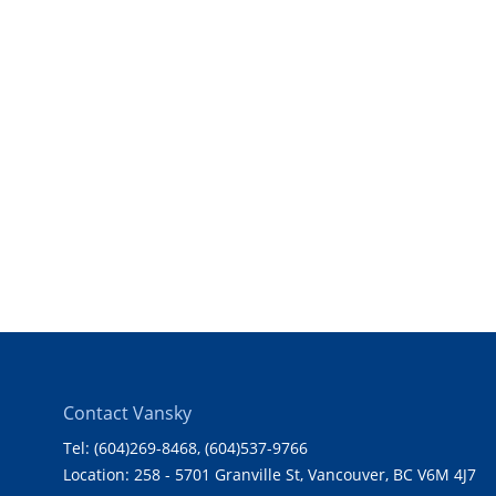
Contact Vansky
Tel: (604)269-8468
, (604)537-9766
Location: 258 - 5701 Granville St, Vancouver, BC V6M 4J7