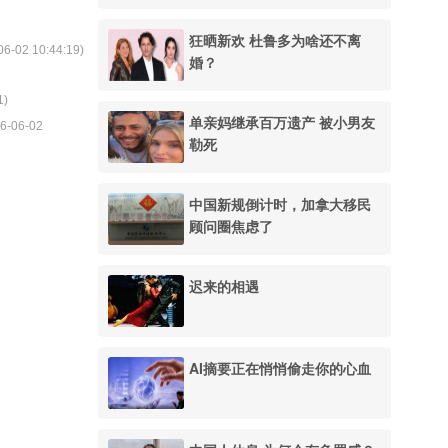
狂晒新欢 杜鲁多为啥还不离
06-02 10:44:19
)
婚？
1
)
单亲妈继承百万遗产 被小男友
6-06-02
勒死
中国新规倒计时，加拿大移民
顾问圈焦虑了
迟来的相遇
AI摘要正在悄悄偷走你的心血