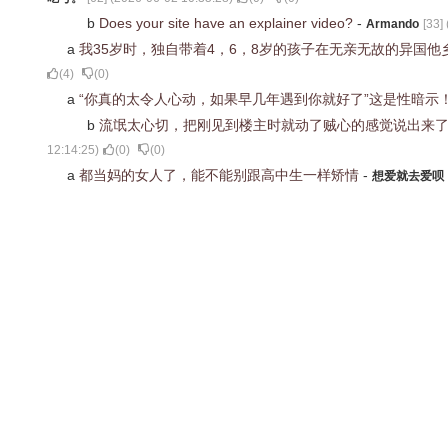
b
Does your site have an explainer video?
-
Armando
[
33
] 
a
我35岁时，独自带着4，6，8岁的孩子在无亲无故的异国
(
4
)
(
0
)
a
“你真的太令人心动，如果早几年遇到你就好了”这是性暗示
b
流氓太心切，把刚见到楼主时就动了贼心的感觉说出来
12:14:25
)
(
0
)
(
0
)
a
都当妈的女人了，能不能别跟高中生一样矫情
-
想爱就去爱呗