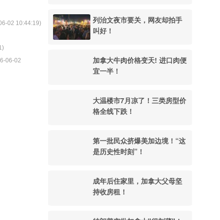
列治文夜市要关，网友却拍手
06-02 10:44:19
)
叫好！
1
)
加拿大牛肉价格变天! 进口肉便
6-06-02
宜一半！
大温楼市7月凉了！三类房型价
格全线下跌！
第一批民众挤爆美加边境！“这
是历史性时刻”！
成年后住家里，加拿大父母坚
持收房租！