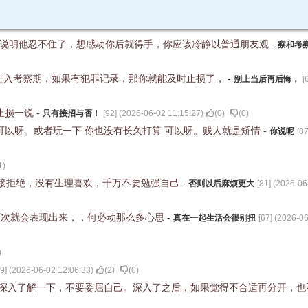
，说明他忍不住了，想感动你后就得手，你应该冷静以普通朋友观
-
察和考
进入考察期，如果有犯罪记录，那你就能及时止损了，
-
别上当后再后悔，
[
止损一说
-
只有接招与否！
[
92
] (
2026-06-02 11:15:27
)
(
0
)
(
0
)
 可以呀。或者玩一下 你也没有长久打算 可以呀。贱人就是矫情
-
你说呢
[
8
1
)
接拒绝，没有生理喜欢，千万不要勉强自己
-
否则以后麻烦更大
[
81
] (
2026-06
两次就会表现出来，，何必动那么多心思
-
真在一起生活会很别扭
[
67
] (
2026-06
)
9
] (
2026-06-02 12:06:33
)
(
2
)
(
0
)
触深入了解一下，不要委屈自己。深入了之后，如果觉得不合适再分开，