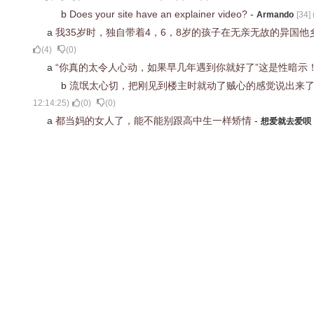
b
Does your site have an explainer video?
-
Armando
[
34
] 
a
我35岁时，独自带着4，6，8岁的孩子在无亲无故的异国
(
4
)
(
0
)
a
“你真的太令人心动，如果早几年遇到你就好了”这是性暗示
b
流氓太心切，把刚见到楼主时就动了贼心的感觉说出来
12:14:25
)
(
0
)
(
0
)
a
都当妈的女人了，能不能别跟高中生一样矫情
-
想爱就去爱呗