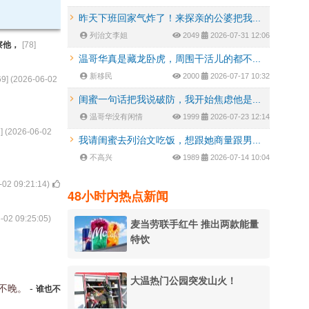
昨天下班回家气炸了！来探亲的公婆把我...
列治文李姐
2049
2026-07-31 12:06
察他，
[
78
]
温哥华真是藏龙卧虎，周围干活儿的都不...
新移民
2000
2026-07-17 10:32
69
] (
2026-06-02
闺蜜一句话把我说破防，我开始焦虑他是...
温哥华没有闲情
1999
2026-07-23 12:14
7
] (
2026-06-02
我请闺蜜去列治文吃饭，想跟她商量跟男...
不高兴
1989
2026-07-14 10:04
-02 09:21:14
)
48小时内热点新闻
-02 09:25:05
)
麦当劳联手红牛 推出两款能量
特饮
大温热门公园突发山火！
也不晚。
-
谁也不