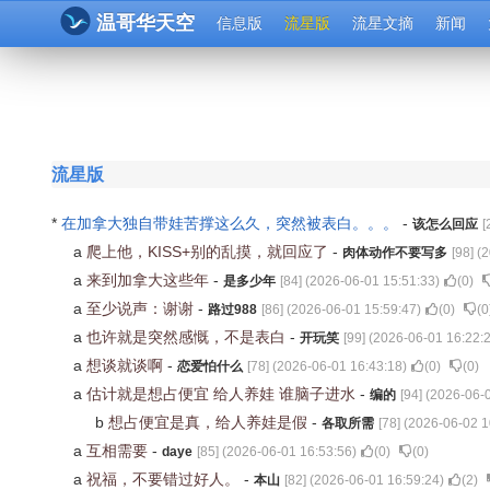
温哥华天空
信息版
流星版
流星文摘
新闻
流星版
*
在加拿大独自带娃苦撑这么久，突然被表白。。。
-
该怎么回应
[
a
爬上他，KISS+别的乱摸，就回应了
-
肉体动作不要写多
[
98
] (
2
a
来到加拿大这些年
-
是多少年
[
84
] (
2026-06-01 15:51:33
)
(
0
)
a
至少说声：谢谢
-
路过988
[
86
] (
2026-06-01 15:59:47
)
(
0
)
(
0
a
也许就是突然感慨，不是表白
-
开玩笑
[
99
] (
2026-06-01 16:22:
a
想谈就谈啊
-
恋爱怕什么
[
78
] (
2026-06-01 16:43:18
)
(
0
)
(
0
)
a
估计就是想占便宜 给人养娃 谁脑子进水
-
编的
[
94
] (
2026-06-0
b
想占便宜是真，给人养娃是假
-
各取所需
[
78
] (
2026-06-02 1
a
互相需要
-
daye
[
85
] (
2026-06-01 16:53:56
)
(
0
)
(
0
)
a
祝福，不要错过好人。
-
本山
[
82
] (
2026-06-01 16:59:24
)
(
2
)