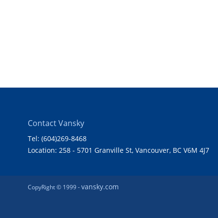
Contact Vansky
Tel: (604)269-8468
Location: 258 - 5701 Granville St, Vancouver, BC V6M 4J7
vansky.com
CopyRight © 1999 -