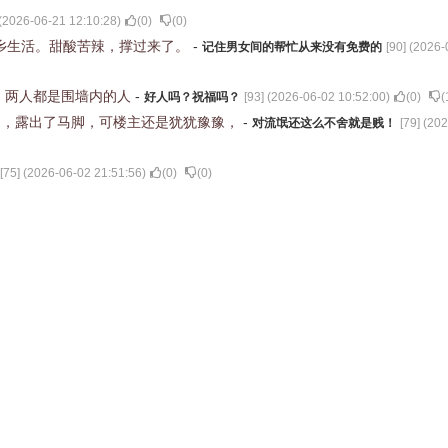
(
2026-06-21 12:10:28
)
(
0
)
(
0
)
他乡生活。甜酸苦辣，撑过来了。
-
记住男女间的帮忙从来没有免费的
[
90
] (
2026-
！两人都是围墙内的人
-
好人吗？祝福吗？
[
93
] (
2026-06-02 10:52:00
)
(
0
)
(
了，露出了马脚，可楼主还是犹犹豫豫，
-
对流氓还这么不舍就是贱！
[
79
] (
202
[
75
] (
2026-06-02 21:51:56
)
(
0
)
(
0
)