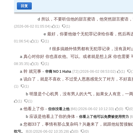
回复
d
所以，不要听信他的甜言蜜语，他突然甜言蜜语
(
2026-06-02 01:05:04
)
(
1
)
(
1
)
e
最好，你要他做个无犯罪记录给你看，然后再
01:06:54
)
(
1
)
(
1
)
f
很多搞婚外情男都有无犯罪记录，没有及时
a
真心对你好 你也喜欢他。可以。或者就是想上床 你也需要
08:35:35
)
(
3
)
(
1
)
a
幹 就完事
-
华裔 NO 1 Haha
[
72
] (
2026-06-02 08:53:02
)
(
1
)
(
a
说白了，就是不喜欢，不过受人恩惠感觉欠了对方，不好直
(
1
)
(
1
)
b
明显是个心机男，没有男人的大气，如果女人有意，一
(
1
)
(
1
)
a
他看上了你
-
但你没看上他
[
66
] (
2026-06-02 10:12:33
)
(
0
)
(
0
b
应该是他看上了你的身体
-
你看上了他可以免费被使用劳力
[
6
a
您都33了，事情有那么复杂吗？兴趣来了，就跟他短暂接
吃亏。
[
63
] (
2026-06-02 10:35:28
)
(
0
)
(
0
)