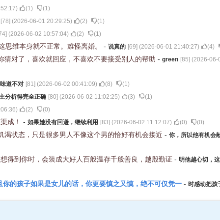
:52:17
)
(
1
)
(
1
)
[
78
] (
2026-06-01 20:29:25
)
(
2
)
(
1
)
74
] (
2026-06-02 10:57:04
)
(
2
)
(
1
)
，这思维本身就不正常。难怪离婚。
-
说真的
[
69
] (
2026-06-01 21:40:27
)
(
4
)
你猜对了，喜欢就回应，不喜欢不要接受别人的帮助
-
green
[
85
] (
2026-06-
味道不对
[
81
] (
2026-06-02 00:41:09
)
(
8
)
(
1
)
主分析得完全正确
[
80
] (
2026-06-02 11:02:25
)
(
3
)
(
1
)
:06:36
)
(
2
)
(
0
)
到渠成！
-
如果她没有回避，继续利用
[
83
] (
2026-06-02 11:12:07
)
(
0
)
(
0
)
饥渴状态，只是很多男人不像这个男的恰好有机会接近
-
你，所以他有机会
别想得到你时，会装成大好人百般温存千般善良，越殷勤证
-
明他越心切，这
且你的孩子如果是女儿的话，你更要慎之又慎，绝不可仅凭一
-
时感动把孩