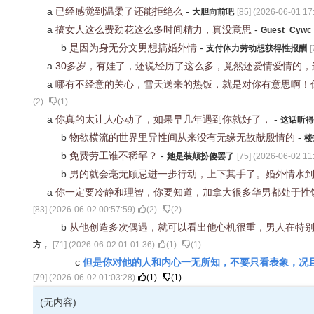
a
已经感觉到温柔了还能拒绝么
-
大胆向前吧
[
85
] (
2026-06-01 17
a
搞女人这么费劲花这么多时间精力，真没意思
-
Guest_Cywc
b
是因为身无分文男想搞婚外情
-
支付体力劳动想获得性报酬
[
a
30多岁，有娃了，还说经历了这么多，竟然还爱情爱情的
a
哪有不经意的关心，雪天送来的热饭，就是对你有意思啊！
(
2
)
(
1
)
a
你真的太让人心动了，如果早几年遇到你就好了，
-
这话听得
b
物欲横流的世界里异性间从来没有无缘无故献殷情的
-
楼
b
免费劳工谁不稀罕？
-
她是装颠扮傻罢了
[
75
] (
2026-06-02 11
b
男的就会毫无顾忌进一步行动，上下其手了。婚外情水
a
你一定要冷静和理智，你要知道，加拿大很多华男都处于性
[
83
] (
2026-06-02 00:57:59
)
(
2
)
(
2
)
b
从他创造多次偶遇，就可以看出他心机很重，男人在特
方，
[
71
] (
2026-06-02 01:01:36
)
(
1
)
(
1
)
但是你对他的人和内心一无所知，不要只看表象，况
c
[
79
] (
2026-06-02 01:03:28
)
(
1
)
(
1
)
(无内容)