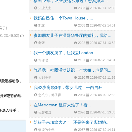
移民18年，从来没这么难过！想卖掉温...
失业人士
2393
2026-07-14 12:55
我妈自己住一个Town House，...
凯文
2305
2026-07-22 14:51
(
1
)
参加朋友儿子在温哥华餐厅的婚礼，我给...
01 23:46:52
)
老张
2222
2026-07-31 13:52
我一个朋友病了，让我去London ...
评评理
2167
2026-07-25 14:01
气得我！社团活动认识一个大姐，老是问...
人到中年
2110
2026-07-18 11:35
献殷勤感动你，
我42岁离婚3年，带女儿过，一白男狂...
怎么办，他值得...
2084
2026-08-02 12:32
是迷惑你的地
在Metrotown 租房太难了！看...
子送入狼手，
租客难当
2076
2026-07-15 13:53
陪孩子来加拿大3年，还是等来了离婚协...
惨淡的中年
2057
2026-07-30 14:11