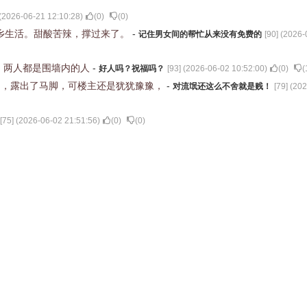
(
2026-06-21 12:10:28
)
(
0
)
(
0
)
他乡生活。甜酸苦辣，撑过来了。
-
记住男女间的帮忙从来没有免费的
[
90
] (
2026-
！两人都是围墙内的人
-
好人吗？祝福吗？
[
93
] (
2026-06-02 10:52:00
)
(
0
)
(
了，露出了马脚，可楼主还是犹犹豫豫，
-
对流氓还这么不舍就是贱！
[
79
] (
202
[
75
] (
2026-06-02 21:51:56
)
(
0
)
(
0
)