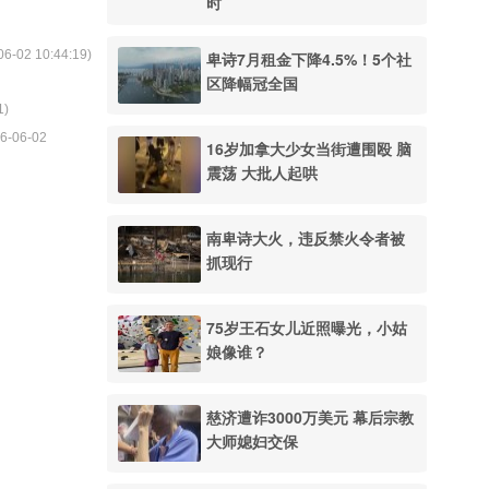
时
06-02 10:44:19
)
卑诗7月租金下降4.5%！5个社
区降幅冠全国
1
)
6-06-02
16岁加拿大少女当街遭围殴 脑
震荡 大批人起哄
南卑诗大火，违反禁火令者被
抓现行
75岁王石女儿近照曝光，小姑
娘像谁？
慈济遭诈3000万美元 幕后宗教
大师媳妇交保