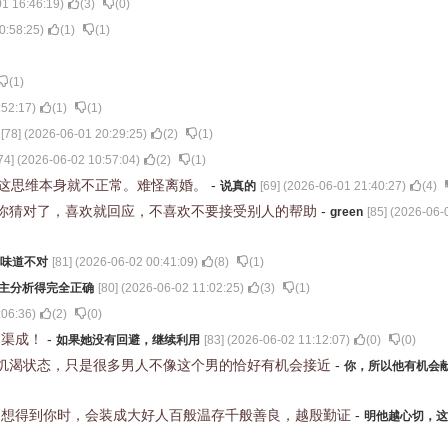
1 16:46:19
)
(
3
)
(
0
)
0:58:25
)
(
1
)
(
1
)
(
1
)
:52:17
)
(
1
)
(
1
)
[
78
] (
2026-06-01 20:29:25
)
(
2
)
(
1
)
74
] (
2026-06-02 10:57:04
)
(
2
)
(
1
)
，这思维本身就不正常。难怪离婚。
-
说真的
[
69
] (
2026-06-01 21:40:27
)
(
4
)
你猜对了，喜欢就回应，不喜欢不要接受别人的帮助
-
green
[
85
] (
2026-06-
味道不对
[
81
] (
2026-06-02 00:41:09
)
(
8
)
(
1
)
主分析得完全正确
[
80
] (
2026-06-02 11:02:25
)
(
3
)
(
1
)
:06:36
)
(
2
)
(
0
)
到渠成！
-
如果她没有回避，继续利用
[
83
] (
2026-06-02 11:12:07
)
(
0
)
(
0
)
饥渴状态，只是很多男人不像这个男的恰好有机会接近
-
你，所以他有机会
别想得到你时，会装成大好人百般温存千般善良，越殷勤证
-
明他越心切，这