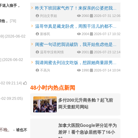
子送入狼手，
昨天下班回家气炸了！来探亲的公婆把我...
列治文李姐
2060
2026-07-31 12:06
察他，
[
78
]
温哥华真是藏龙卧虎，周围干活儿的都不...
新移民
2004
2026-07-17 10:32
69
] (
2026-06-02
闺蜜一句话把我说破防，我开始焦虑他是...
温哥华没有闲情
2001
2026-07-23 12:14
7
] (
2026-06-02
我请闺蜜去列治文吃饭，想跟她商量跟男...
不高兴
1990
2026-07-14 10:04
-02 09:21:14
)
48小时内热点新闻
-02 09:25:05
)
多付200元升商务舱？起飞前
两天查航司网站
加拿大医院Google评分近半为
也不晚。
-
谁也不
差评！看个急诊居然等了16小