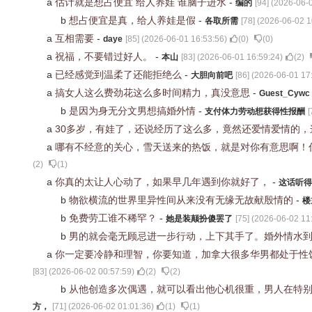
a
估计就是想占便宜 给人养娃 谁脑子进水
-
编的
[
94
] (
2026-06-0
b
想占便宜是真，给人养娃是假
-
各取所需
[
78
] (
2026-06-02 1
a
互相需要
-
daye
[
85
] (
2026-06-01 16:53:56
)
(
0
)
(
0
)
a
祝福，不要错过好人。
-
本山
[
83
] (
2026-06-01 16:59:24
)
(
2
)
a
已经感觉到温柔了还能拒绝么
-
大胆向前吧
[
86
] (
2026-06-01 17
a
搞女人这么费劲花这么多时间精力，真没意思
-
Guest_Cywc
b
是因为身无分文男想搞婚外情
-
支付体力劳动想获得性报酬
[
a
30多岁，有娃了，还说经历了这么多，竟然还爱情爱情的
a
哪有不经意的关心，雪天送来的热饭，就是对你有意思啊！
(
2
)
(
1
)
a
你真的太让人心动了，如果早几年遇到你就好了，
-
这话听得
b
物欲横流的世界里异性间从来没有无缘无故献殷情的
-
楼
b
免费劳工谁不稀罕？
-
她是装颠扮傻罢了
[
75
] (
2026-06-02 11
b
男的就会毫无顾忌进一步行动，上下其手了。婚外情水
a
你一定要冷静和理智，你要知道，加拿大很多华男都处于性
[
83
] (
2026-06-02 00:57:59
)
(
2
)
(
2
)
b
从他创造多次偶遇，就可以看出他心机很重，男人在特
方，
[
71
] (
2026-06-02 01:01:36
)
(
1
)
(
1
)