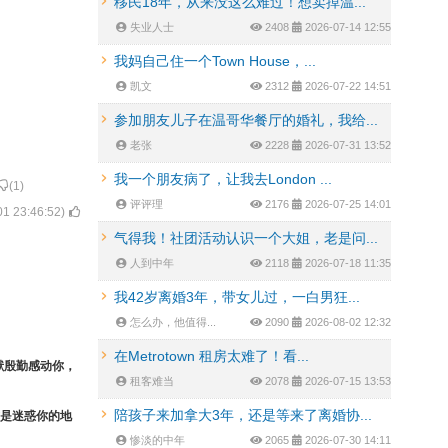
移民18年，从来没这么难过！想卖掉温...
失业人士
2408
2026-07-14 12:55
我妈自己住一个Town House，...
凯文
2312
2026-07-22 14:51
参加朋友儿子在温哥华餐厅的婚礼，我给...
老张
2228
2026-07-31 13:52
我一个朋友病了，让我去London ...
(
1
)
评评理
2176
2026-07-25 14:01
01 23:46:52
)
气得我！社团活动认识一个大姐，老是问...
人到中年
2118
2026-07-18 11:35
我42岁离婚3年，带女儿过，一白男狂...
怎么办，他值得...
2090
2026-08-02 12:32
在Metrotown 租房太难了！看...
献殷勤感动你，
租客难当
2078
2026-07-15 13:53
陪孩子来加拿大3年，还是等来了离婚协...
是迷惑你的地
惨淡的中年
2065
2026-07-30 14:11