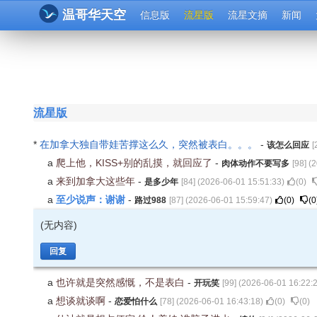
温哥华天空
信息版
流星版
流星文摘
新闻
流星版
*
在加拿大独自带娃苦撑这么久，突然被表白。。。
-
该怎么回应
[
a
爬上他，KISS+别的乱摸，就回应了
-
肉体动作不要写多
[
98
] (
2
a
来到加拿大这些年
-
是多少年
[
84
] (
2026-06-01 15:51:33
)
(
0
)
至少说声：谢谢
a
-
路过988
[
87
] (
2026-06-01 15:59:47
)
(
0
)
(
0
(无内容)
回复
a
也许就是突然感慨，不是表白
-
开玩笑
[
99
] (
2026-06-01 16:22:
a
想谈就谈啊
-
恋爱怕什么
[
78
] (
2026-06-01 16:43:18
)
(
0
)
(
0
)