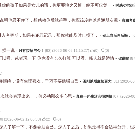
且你的孩子如果是女儿的话，你更要慎之又慎，绝不可仅凭一
-
时感动把孩
，说明他忍不住了，想感动你后就得手，你应该冷静以普通朋友观
-
察和考
进入考察期，如果有犯罪记录，那你就能及时止损了，
-
别上当后再后悔，
[
止损一说
-
只有接招与否！
[
92
] (
2026-06-02 11:15:27
)
(
0
)
(
0
)
 可以呀。或者玩一下 你也没有长久打算 可以呀。贱人就是矫情
-
你说呢
[
8
1
)
接拒绝，没有生理喜欢，千万不要勉强自己
-
否则以后麻烦更大
[
81
] (
2026-06
两次就会表现出来，，何必动那么多心思
-
真在一起生活会很别扭
[
67
] (
2026-06
)
0
] (
2026-06-02 12:06:33
)
(
2
)
(
0
)
触深入了解一下，不要委屈自己。深入了之后，如果觉得不合适再分开，