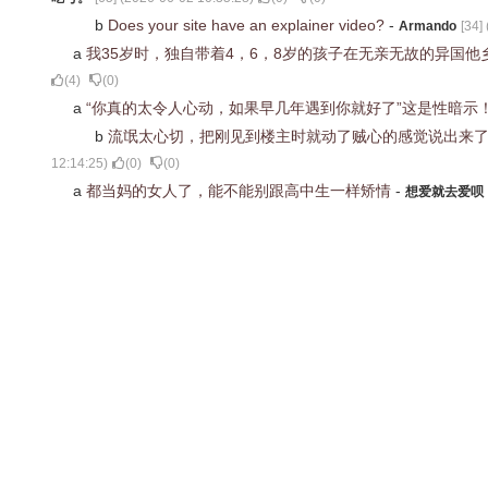
b
Does your site have an explainer video?
-
Armando
[
34
] 
a
我35岁时，独自带着4，6，8岁的孩子在无亲无故的异国
(
4
)
(
0
)
a
“你真的太令人心动，如果早几年遇到你就好了”这是性暗示
b
流氓太心切，把刚见到楼主时就动了贼心的感觉说出来
12:14:25
)
(
0
)
(
0
)
a
都当妈的女人了，能不能别跟高中生一样矫情
-
想爱就去爱呗