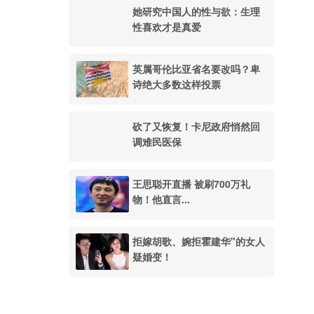
她研究中国人的性与欲：生理
性喜欢才是真爱
英属哥伦比亚省名要改吗？卑
诗绝大多数这样投票
砍了又恢复！卡尼政府悄然回
调难民医保
王思聪开直播 被刷700万礼
物！他直言...
拒嫁胡歌、婉拒霍建华"的女人
疑婚变！