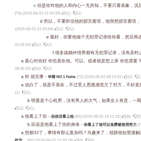
c
但是你对他的人和内心一无所知，不要只看表象，况
[
79
] (
2026-06-02 01:03:28
)
(
1
)
(
1
)
d
所以，不要听信他的甜言蜜语，他突然甜言蜜语
(
2026-06-02 01:05:04
)
(
1
)
(
1
)
e
最好，你要他做个无犯罪记录给你看，然后再
01:06:54
)
(
1
)
(
1
)
f
很多搞婚外情男都有无犯罪记录，没有及时
a
真心对你好 你也喜欢他。可以。或者就是想上床 你也需要
08:35:35
)
(
3
)
(
1
)
a
幹 就完事
-
华裔 NO 1 Haha
[
72
] (
2026-06-02 08:53:02
)
(
1
)
(
a
说白了，就是不喜欢，不过受人恩惠感觉欠了对方，不好直
(
1
)
(
1
)
b
明显是个心机男，没有男人的大气，如果女人有意，一
(
1
)
(
1
)
a
他看上了你
-
但你没看上他
[
66
] (
2026-06-02 10:12:33
)
(
0
)
(
0
b
应该是他看上了你的身体
-
你看上了他可以免费被使用劳力
[
7
a
您都33了，事情有那么复杂吗？兴趣来了，就跟他短暂接
吃亏。
[
65
] (
2026-06-02 10:35:28
)
(
0
)
(
0
)