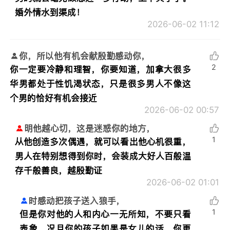
婚外情水到渠成！
2026-06-02 11:12
你，所以他有机会献殷勤感动你，
2
你一定要冷静和理智，你要知道，加拿大很多
华男都处于性饥渴状态，只是很多男人不像这
个男的恰好有机会接近
2026-06-02 00:57
明他越心切，这是迷惑你的地方，
1
从他创造多次偶遇，就可以看出他心机很重，
男人在特别想得到你时，会装成大好人百般温
存千般善良，越殷勤证
2026-06-02 01:01
时感动把孩子送入狼手，
1
但是你对他的人和内心一无所知，不要只看
表象，况且你的孩子如果是女儿的话，你更