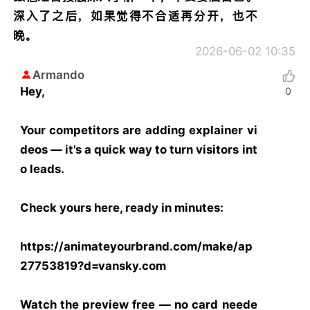
深入了之后，如果觉得不合适再分开，也不
晚。
2026-06-02 10:35
Armando
Hey,
0
Your competitors are adding explainer vi
deos — it's a quick way to turn visitors int
o leads.
Check yours here, ready in minutes:
https://animateyourbrand.com/make/ap
27753819?d=vansky.com
Watch the preview free — no card neede