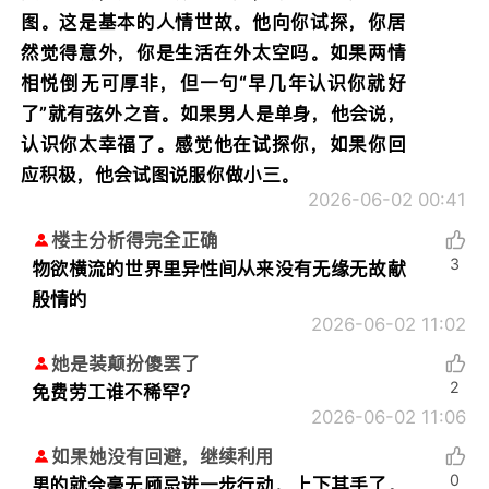
图。这是基本的人情世故。他向你试探，你居
然觉得意外，你是生活在外太空吗。如果两情
相悦倒无可厚非，但一句“早几年认识你就好
了”就有弦外之音。如果男人是单身，他会说，
认识你太幸福了。感觉他在试探你，如果你回
应积极，他会试图说服你做小三。
2026-06-02 00:41
楼主分析得完全正确
3
物欲横流的世界里异性间从来没有无缘无故献
殷情的
2026-06-02 11:02
她是装颠扮傻罢了
2
免费劳工谁不稀罕？
2026-06-02 11:06
如果她没有回避，继续利用
0
男的就会毫无顾忌进一步行动，上下其手了。