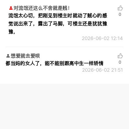
对流氓还这么不舍就是贱！
0
流氓太心切，把刚见到楼主时就动了贼心的感
觉说出来了，露出了马脚，可楼主还是犹犹豫
豫，
2026-06-02 12:14
想爱就去爱呗
0
都当妈的女人了，能不能别跟高中生一样矫情
2026-06-02 21:51