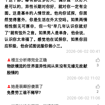
干这干那。哪有那么多好人，偶尔做一次好人
是可以的，异性长期对你好，就对你一定有企
图。这是基本的人情世故。他向你试探，你居
然觉得意外，你是生活在外太空吗。如果两情
相悦倒无可厚非，但一句“早几年认识你就好
了”就有弦外之音。如果男人是单身，他会说，
认识你太幸福了。感觉他在试探你，如果你回
应积极，他会试图说服你做小三。
2026-06-02 00:41
楼主分析得完全正确
3
物欲横流的世界里异性间从来没有无缘无故献
殷情的
2026-06-02 11:02
她是装颠扮傻罢了
2
免费劳工谁不稀罕？
2026-06-02 11:06