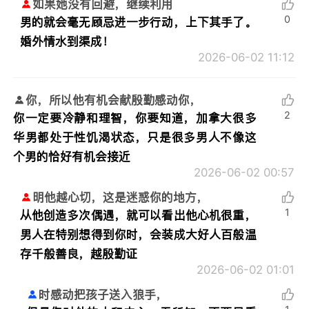
如果她没有回避，继续利用
0
男的就会毫无顾忌进一步行动，上下其手了。
婚外情水到渠成！
2026-06-02 11:12
你，所以他有机会献殷勤感动你，
2
你一定要冷静和理智，你要知道，加拿大很多
华男都处于性饥渴状态，只是很多男人不像这
个男的恰好有机会接近
2026-06-02 00:57
明他越心切，这是迷惑你的地方，
1
从他创造多次偶遇，就可以看出他心机很重，
男人在特别想得到你时，会装成大好人百般温
存千般善良，越殷勤证
2026-06-02 01:01
时感动把孩子送入狼手，