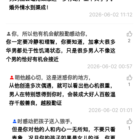
婚外情水到渠成！
2026-06-02 11:12
你，所以他有机会献殷勤感动你，
2
你一定要冷静和理智，你要知道，加拿大很多
华男都处于性饥渴状态，只是很多男人不像这
个男的恰好有机会接近
2026-06-02 00:57
明他越心切，这是迷惑你的地方，
1
从他创造多次偶遇，就可以看出他心机很重，
男人在特别想得到你时，会装成大好人百般温
存千般善良，越殷勤证
2026-06-02 01:01
时感动把孩子送入狼手，
1
但是你对他的人和内心一无所知，不要只看
表象，况且你的孩子如果是女儿的话，你更