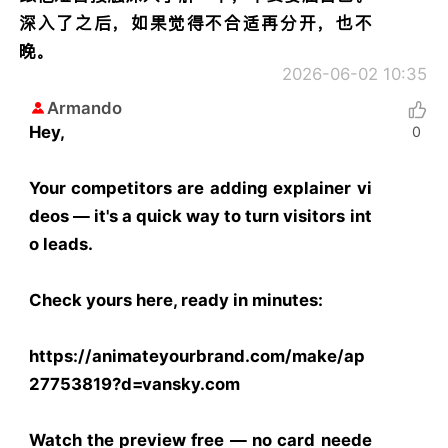
深入了之后，如果觉得不合适再分开，也不
晚。
2026-06-02 10:35
Armando
Hey,
0
Your competitors are adding explainer vi
deos — it's a quick way to turn visitors int
o leads.
Check yours here, ready in minutes:
https://animateyourbrand.com/make/ap
27753819?d=vansky.com
Watch the preview free — no card neede