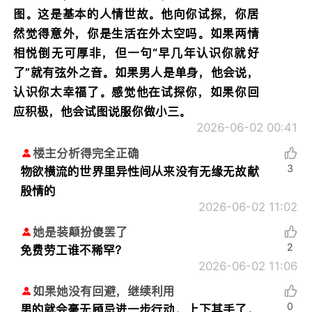
图。这是基本的人情世故。他向你试探，你居
然觉得意外，你是生活在外太空吗。如果两情
相悦倒无可厚非，但一句“早几年认识你就好
了”就有弦外之音。如果男人是单身，他会说，
认识你太幸福了。感觉他在试探你，如果你回
应积极，他会试图说服你做小三。
2026-06-02 00:41
楼主分析得完全正确
3
物欲横流的世界里异性间从来没有无缘无故献
殷情的
2026-06-02 11:02
她是装颠扮傻罢了
2
免费劳工谁不稀罕？
2026-06-02 11:06
如果她没有回避，继续利用
0
男的就会毫无顾忌进一步行动，上下其手了。