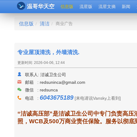
温哥华天空
信息版
流星版
流星文摘
新闻
信息版
清洁
商业广告
/
/
专业屋顶清洗，外墙清洗.
更新时间: 2026-04-06, 12:44
联系人:
洁诚卫生公司
邮箱 :
redsuninca@gmail.com
微信 : redsunca
6043675189
电话 :
[来电请说Vansky上看到]
“洁诚高压部”是洁诚卫生公司中专门负责高压
照，WCB及500万商业责任保险。服务以彻