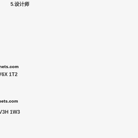
设计师
nets.com
V6X 1T2
nets.com
 V3H 1W3