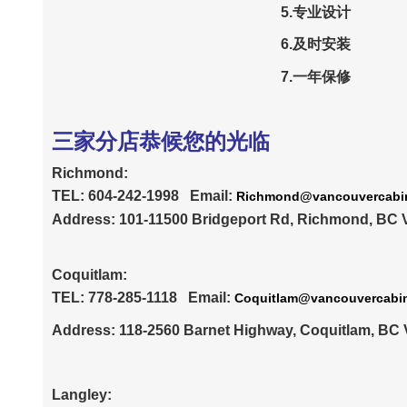
5.专业设计 5.
6.及时安装
7.一年保修
三家分店恭候您的光临
Richmond:
TEL: 604-242-1998 Email:
Richmond@vancouvercabi
Address: 101-11500 Bridgeport Rd, Richmond, BC 
Coquitlam:
TEL: 778-285-1118 Email:
Coquitlam@vancouvercabi
Address: 118-2560 Barnet Highway, Coquitlam, BC
Langley: