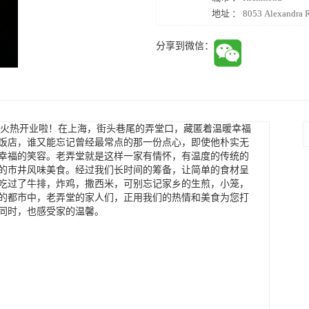
地址 ：
8053 Alexandra
分享到微信：
食”火热开业啦！在上海，街头巷尾的弄堂口，藏匿着温暖幸福
饭店，谁又能忘记曾经最常点的那一份点心，即使他朴实无
幸福的笑容。老弄堂就是这样一家有情怀，有温度的传统的
的市井风味美食。经过我们长时间的筹备，让简单的食材呈
吃过了牛排，炸鸡，撒西米，可别忘记家乡的生煎，小笼，
的都市中，老弄堂的家人们，正用我们的热情和美食为您打
同时，也感受家的温馨。