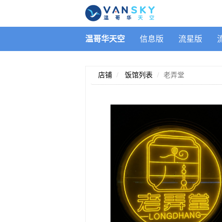
温哥华天空
信息版
流星版
店铺
饭馆列表
老弄堂