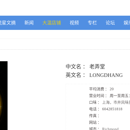
流星文摘
新闻
大温店铺
视频
专栏
论坛
娱
中文名 ：
老弄堂
英文名 ：
LONGDHANG
平均消费 ：
20
营业时间 ：
周一至周五： 1
口味 ：
上海，市井风味
电话 ：
6042851818
传真 ：
网站 ：
城市 ：
Richmond