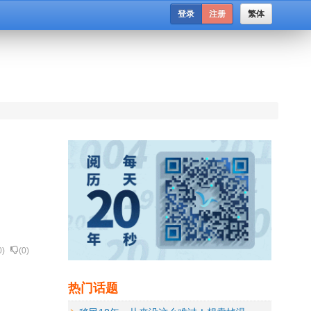
登录
注册
繁体
0
)
(
0
)
热门话题