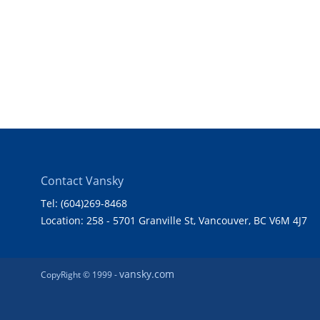
Contact Vansky
Tel: (604)269-8468
Location: 258 - 5701 Granville St, Vancouver, BC V6M 4J7
vansky.com
CopyRight © 1999 -