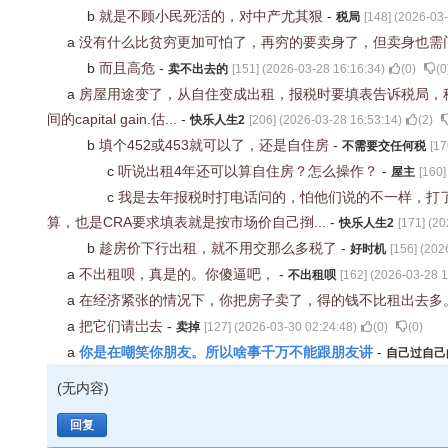
b
就是不顾小民死活的，对中产尤其狠
-
税局
[
148
] (
2026-03-
a
没有什么比贫穷更加可怕了，再穷的要卖身了，但卖身也需
b
而且高危
-
卖不出去的
[
151
] (
2026-03-28 16:16:34
)
(
0
)
(
0
a
房屋用途变了，从自住变成出租，报税时要填表告诉税局，
间的capital gain.估...
-
快乐人生2
[
206
] (
2026-03-28 16:53:14
)
(
2
)
b
填个452或453就可以了，还是自住房
-
不需要交任何税
[
17
c
听说出租4年还可以算自住房？怎么操作？
-
屋主
[
160
]
c
我是去年报税时打电话问的，怕他们说的不一样，打
算，也是CRA要求填表就是按市场价自己捯...
-
快乐人生2
[
171
] (
20
b
趁房价下行出租，就不用交那么多税了
-
好时机
[
156
] (
202
a
不出租呗，真是的。你傻逼吧，
-
不出租呗
[
162
] (
2026-03-28 1
a
在经济紧张的情况下，你把房子卖了，得的钱不比租出去多
a
把它们请岀去
-
卖掉
[
127
] (
2026-03-30 02:24:48
)
(
0
)
(
0
)
你是在嘲笑你朋友。所以啥事千万不能跟朋友讲
a
-
自己过自己
(无内容)
回复