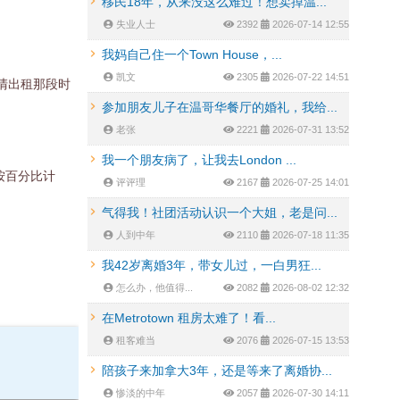
移民18年，从来没这么难过！想卖掉温...
失业人士
2392
2026-07-14 12:55
我妈自己住一个Town House，...
凯文
2305
2026-07-22 14:51
清出租那段时
参加朋友儿子在温哥华餐厅的婚礼，我给...
老张
2221
2026-07-31 13:52
我一个朋友病了，让我去London ...
按百分比计
评评理
2167
2026-07-25 14:01
气得我！社团活动认识一个大姐，老是问...
人到中年
2110
2026-07-18 11:35
我42岁离婚3年，带女儿过，一白男狂...
怎么办，他值得...
2082
2026-08-02 12:32
在Metrotown 租房太难了！看...
租客难当
2076
2026-07-15 13:53
陪孩子来加拿大3年，还是等来了离婚协...
惨淡的中年
2057
2026-07-30 14:11