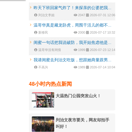
昨天下班回家气炸了！来探亲的公婆把我...
列治文李姐
2047
2026-07-31 12:06
温哥华真是藏龙卧虎，周围干活儿的都不...
新移民
2000
2026-07-17 10:32
闺蜜一句话把我说破防，我开始焦虑他是...
温哥华没有闲情
1999
2026-07-23 12:14
我请闺蜜去列治文吃饭，想跟她商量跟男...
不高兴
1989
2026-07-14 10:04
48小时内热点新闻
大温热门公园突发山火！
列治文夜市要关，网友却拍手
叫好！