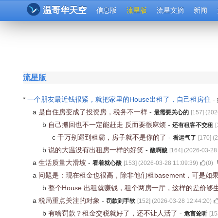
温哥华天空
信息版
流星版
流星文摘
新闻
流星版
*
一个朋友最近钱很紧，就把家里的House出租了，自己租房住
-
a
是自住房变成了投资房，税务不一样
-
最需要关心的
[
157
] (
202
b
自己搬回也不一定能赶走 反而要很麻烦
-
还有租客不交租
[
c
千万别遇到租霸，房子就不是你的了
-
看运气了
[
170
] (
2
b
说的大温没有出租房一样的好笑
-
酸啊酸
[
164
] (
2026-03-28
a
生活质量大滑坡
-
看着就心酸
[
153
] (
2026-03-28 11:09:39
)
(
0
)
a
问题是：现在租金也很高，除非他们租basement，可是
b
整个House 出租就赚钱，租个两房一厅，这样的差价够
a
税局重点关注的对象
-
罚款到手软
[
152
] (
2026-03-28 12:44:20
)
b
有啥罚款？租金交税就好了，还不让人活了
-
危言耸听
[
15