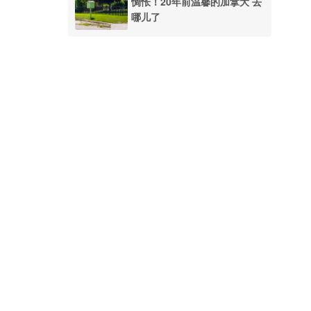
惆怅！20年前温馨的加拿大 去
哪儿了