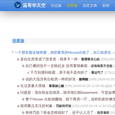
温哥华天空
信息版
流星版
流星文摘
新闻
流星版
*
一个朋友最近钱很紧，就把家里的House出租了，自己租房住
-
a
是自住房变成了投资房，税务不一样
-
最需要关心的
[
159
] (
202
b
自己搬回也不一定能赶走 反而要很麻烦
-
还有租客不交租
[
c
千万别遇到租霸，房子就不是你的了
-
看运气了
[
173
] (
2
b
说的大温没有出租房一样的好笑
-
酸啊酸
[
166
] (
2026-03-28
a
生活质量大滑坡
-
看着就心酸
[
156
] (
2026-03-28 11:09:39
)
(
0
)
a
问题是：现在租金也很高，除非他们租basement，可是
b
整个House 出租就赚钱，租个两房一厅，这样的差价够
a
税局重点关注的对象
-
罚款到手软
[
152
] (
2026-03-28 12:44:20
)
b
有啥罚款？租金交税就好了，还不让人活了
-
危言耸听
[
15