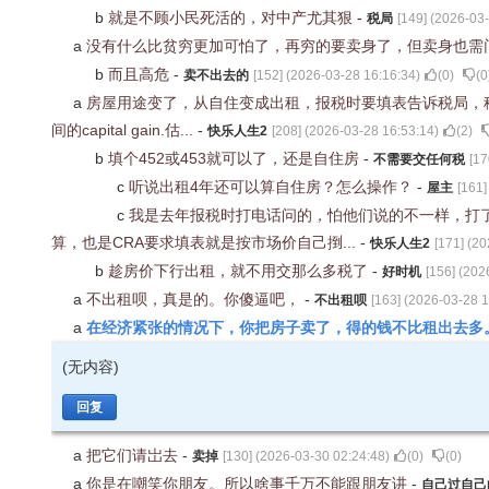
b
就是不顾小民死活的，对中产尤其狠
-
税局
[
149
] (
2026-03-
a
没有什么比贫穷更加可怕了，再穷的要卖身了，但卖身也需
b
而且高危
-
卖不出去的
[
152
] (
2026-03-28 16:16:34
)
(
0
)
(
0
a
房屋用途变了，从自住变成出租，报税时要填表告诉税局，
间的capital gain.估...
-
快乐人生2
[
208
] (
2026-03-28 16:53:14
)
(
2
)
b
填个452或453就可以了，还是自住房
-
不需要交任何税
[
17
c
听说出租4年还可以算自住房？怎么操作？
-
屋主
[
161
]
c
我是去年报税时打电话问的，怕他们说的不一样，打
算，也是CRA要求填表就是按市场价自己捯...
-
快乐人生2
[
171
] (
20
b
趁房价下行出租，就不用交那么多税了
-
好时机
[
156
] (
202
a
不出租呗，真是的。你傻逼吧，
-
不出租呗
[
163
] (
2026-03-28 1
在经济紧张的情况下，你把房子卖了，得的钱不比租出去多
a
(无内容)
回复
a
把它们请岀去
-
卖掉
[
130
] (
2026-03-30 02:24:48
)
(
0
)
(
0
)
a
你是在嘲笑你朋友。所以啥事千万不能跟朋友讲
-
自己过自己