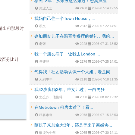
移民18年，从来没这么难过！想卖掉温...
失业人士
2408
2026-07-14 12:55
我妈自己住一个Town House，...
凯文
2312
2026-07-22 14:51
清出租那段时
参加朋友儿子在温哥华餐厅的婚礼，我给...
老张
2228
2026-07-31 13:52
我一个朋友病了，让我去London ...
按百分比计
评评理
2176
2026-07-25 14:01
气得我！社团活动认识一个大姐，老是问...
人到中年
2118
2026-07-18 11:35
我42岁离婚3年，带女儿过，一白男狂...
怎么办，他值得...
2090
2026-08-02 12:32
在Metrotown 租房太难了！看...
租客难当
2078
2026-07-15 13:53
陪孩子来加拿大3年，还是等来了离婚协...
惨淡的中年
2065
2026-07-30 14:11