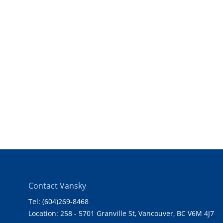
Contact Vansky
Tel: (604)269-8468
Location: 258 - 5701 Granville St, Vancouver, BC V6M 4J7