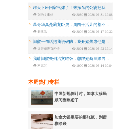
昨天下班回家气炸了！来探亲的公婆把我...
列治文李姐
2060
2026-07-31 12:06
温哥华真是藏龙卧虎，周围干活儿的都不...
新移民
2004
2026-07-17 10:32
闺蜜一句话把我说破防，我开始焦虑他是...
温哥华没有闲情
2001
2026-07-23 12:14
我请闺蜜去列治文吃饭，想跟她商量跟男...
不高兴
1990
2026-07-14 10:04
本周热门专栏
中国新规倒计时，加拿大移民
顾问圈焦虑了
加拿大很重要的那张纸，别留
糊涂账