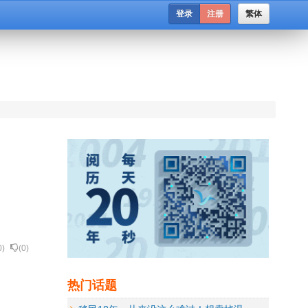
登录
注册
繁体
0
)
(
0
)
热门话题