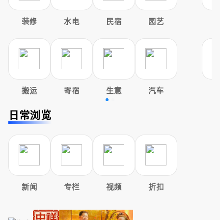
装修
水电
民宿
园艺
搬运
寄宿
生意
汽车
日常浏览
新闻
专栏
视频
折扣