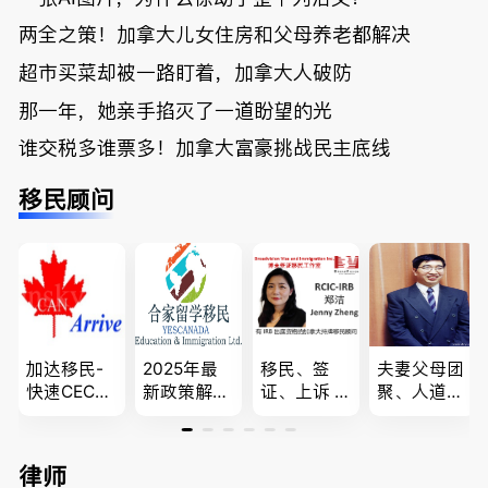
两全之策！加拿大儿女住房和父母养老都解决
超市买菜却被一路盯着，加拿大人破防
那一年，她亲手掐灭了一道盼望的光
谁交税多谁票多！加拿大富豪挑战民主底线
移民顾问
加达移民-
2025年最
移民、签
夫妻父母团
快速CEC&P
新政策解
证、上诉 --
聚、人道移
NP真实工
读，政府持
-”亲自负
民、LMIA
作机会 移
牌顾问为您
责、全程跟
和工签 移
民上诉、家
免费咨询各
进”的RCIC-
民难民上诉
律师
庭团聚，特
类疑难签证
IRB持牌移
疑难问题的