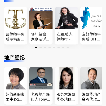
快技术移民
问题，夫妻
民顾问
解决 各类
商业移民，
团聚，投资
移民签证
名校申请
移民以及各
、翻译和海
类省提名和
牙认证
技术移民
曹律师事务
多年经验，
安胜.弘人
友好律师事
所专精离
家庭法诉
律师行 -
务所 UH LA
婚，分居及
讼, 地产过
（大温地区
W，专注U
婚前协议，
户, 遗产认
最大的华人
BC地区及
经济纠纷，
证，租务纠
律师行、精
温哥华，公
地产经纪
財產分割，
纷 普通
干团队、多
司商业、收
地产及生意
话， 粤
名中、外文
购兼并、婚
买卖
语，列治文
律师、多语
姻家庭、遗
陈卓律师事
种服务、高
嘱遗产
务所 (ATA L
效优质、助
aw Corpor
您安心乐
ation)
业、胜劵稳
操)
超值新盤素
老牌地产经
服务大温哥
温哥华地产
里中心2房1
纪人Tony L
华各地区的
金牌代理经
廳1書房高
in 忠于客户
住宅及商业
纪人(买，