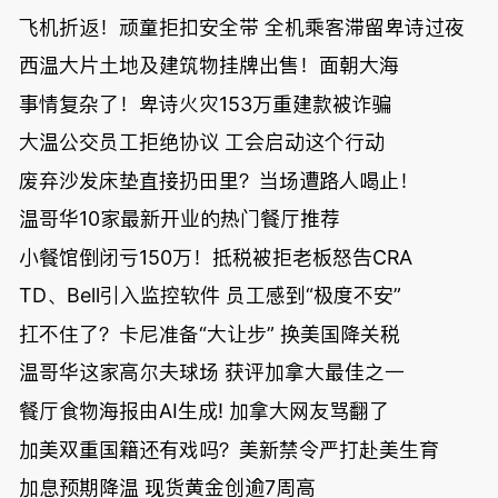
飞机折返！顽童拒扣安全带 全机乘客滞留卑诗过夜
西温大片土地及建筑物挂牌出售！面朝大海
事情复杂了！卑诗火灾153万重建款被诈骗
大温公交员工拒绝协议 工会启动这个行动
废弃沙发床垫直接扔田里？当场遭路人喝止！
温哥华10家最新开业的热门餐厅推荐
小餐馆倒闭亏150万！抵税被拒老板怒告CRA
TD、Bell引入监控软件 员工感到“极度不安”
扛不住了？卡尼准备“大让步” 换美国降关税
温哥华这家高尔夫球场 获评加拿大最佳之一
餐厅食物海报由AI生成! 加拿大网友骂翻了
加美双重国籍还有戏吗？美新禁令严打赴美生育
加息预期降温 现货黄金创逾7周高