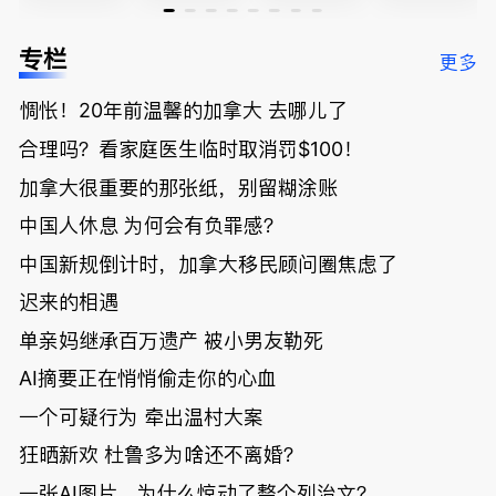
家曝还会更
官：太假
底；做顿饭
国高僧丑闻
低；免费狂
了；一夜返
被罚1680
曝光；美国
专栏
更多
送50万磅蔬
贫！华人找
刀，公寓惊
夫妻住进殡
菜！大
银行做房贷
现天价罚
仪馆
惆怅！20年前温馨的加拿大 去哪儿了
温“丑陋土
欠款多出$1
单；房市崩
豆日”冲击
9万；突
盘前兆？加
合理吗？看家庭医生临时取消罚$100！
吉尼斯纪
发！无辜男
国租赁市场
录；惨！留
孩温哥华市
恐迎暴跌危
加拿大很重要的那张纸，别留糊涂账
学生换汇被
中心被刺身
机！
中国人休息 为何会有负罪感？
骗光2万美
亡；
元，还被卷
中国新规倒计时，加拿大移民顾问圈焦虑了
入跨国刑案
账户遭封！
迟来的相遇
单亲妈继承百万遗产 被小男友勒死
AI摘要正在悄悄偷走你的心血
一个可疑行为 牵出温村大案
狂晒新欢 杜鲁多为啥还不离婚？
一张AI图片，为什么惊动了整个列治文？