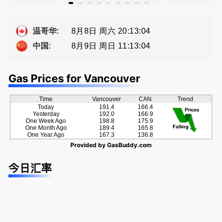
級公寓，So
经验买卖
地产专业持
卖，建）-
ng電話 778
提供高额返
牌地产经纪
Eddy 您诚
-689-5519
佣
Sophia Fan
恳的朋友
8月8日 周六 20:13:05
温哥华:
房屋买卖,
8月9日 周日 11:13:05
中国:
资产规划管
理
Gas Prices for Vancouver
Time
Vancouver
CAN
Trend
Today
191.4
166.4
Yesterday
192.0
166.9
One Week Ago
198.8
175.9
One Month Ago
189.4
165.8
One Year Ago
167.3
136.8
Provided by
GasBuddy.com
今日汇率