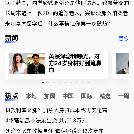
回了趟国，同学聚餐照例还是他们请客。软囊羞涩的
长周末遇上一伙70+的追鲸老人，突然没那么怕变老了
来加拿大留学后，什么事情让你第一次破防？
新闻
更多
黄宗泽恋情曝光，对
方24岁身材好到流鼻
血
热点
本地
加国
中国
国际
精选
一周
贷款利率又涨？加拿大房贷成本或再度走高
4华裔温岛非法采生蚝 共罚1.8万元
列治文房东收楼自住 遭租客蹲守12次穿崩