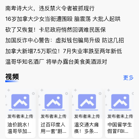
南卑诗大火，违反禁火令者被抓现行
16岁加拿大少女当街遭围殴 脑震荡 大批人起哄
砍了又恢复！卡尼政府悄然回调难民医保
加国反诈中心警告：虚拟钱包骗局升级 防这几招
加拿大新增7.5万职位！7月失业率跌至两年新低
温哥华知名酒厂 将举办露台美食美酒派对
视频
更多
油价跳水！
过百印度人
温交通大瘫
中国留学生
温哥华加油
用一套“剧
痪！多条主
假冒FBI上
省大钱，专
本”，移民
路封死到年
门行骗；泰