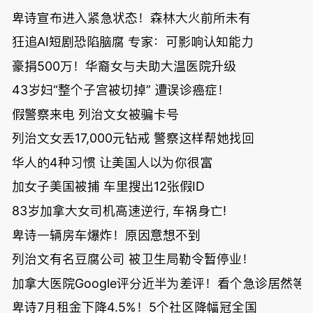
卑诗宣布进入紧急状态！森林大火前所未有
狂追AI短剧恐陷脑腐 专家：可影响认知能力
豪捐500万！华裔女与夫助大温医院升级
43岁妇“整个子宫被切掉” 遭误诊癌症！
假警察来电 列治文女被骗卡号
列治文女丢17,000元钻戒 警察这样帮她找回
华人的4种习惯 让美国人以为你很富
加女子美国被捕 车里搜出12张假ID
83岁加拿大女司机高速逆行, 车祸身亡!
卑诗一辆房车爆炸！原因意想不到
列治文有名豆腐公司 被卫生局勒令暂停业！
加拿大医院Google评分近半为差评！看个急诊居然等了
卑诗7月租金下降4.5%！5个社区降幅冠全国