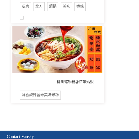
私房
北方
焖锅
美味
香辣
...
柳州螺蛳粉@甜螺姑娘
鲜香酸辣营养美味米粉
Contact Vansky