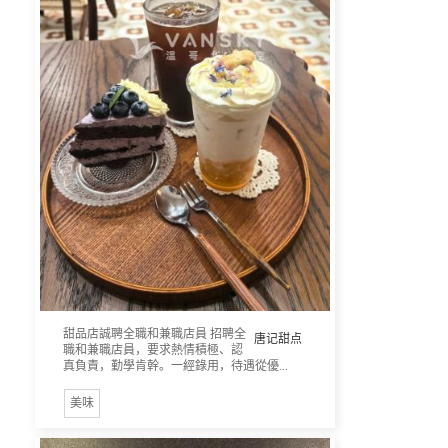
甜品店誠聘全職和兼職店員 招聘全
唐记甜点
職和兼職店員，要求熱情積極、認
真負責，勤學肯幹。一經錄用，待遇從優...
美味