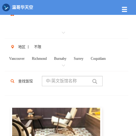
餐馆列表
温哥华天空
地区
丨
不限
Vancouver
Richmond
Burnaby
Surrey
Coquitlam
New West
W.Vancouver
N.Vancouver
Delta
PortCoq
PortMoody
PittMeadows Langley
White Rock
Maple Ridge
查找饭馆
Anmore
Beicarra
Whistler
Squamish
Mission
Abbotsford
Chilliwack
Kent
Hope
Kelonwa
Other