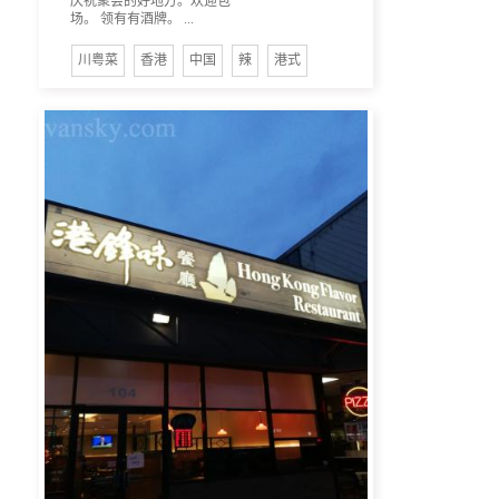
庆祝聚会的好地方。欢迎包
场。 领有有酒牌。 ...
川粤菜
香港
中国
辣
港式