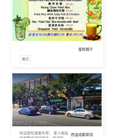
...
蜜桃餐厅
港式
欢迎堂吃或者外带， 家人朋友
西温成都菜馆