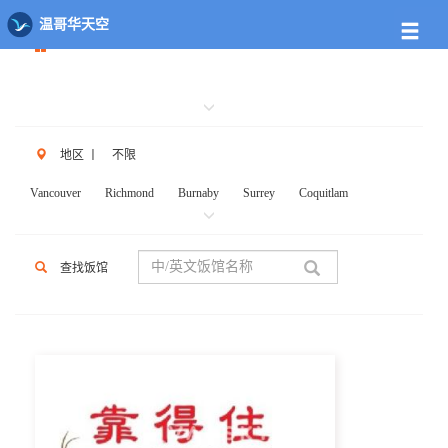
餐馆列表
温哥华天空
地区
丨
不限
Vancouver
Richmond
Burnaby
Surrey
Coquitlam
New West
W.Vancouver
N.Vancouver
Delta
PortCoq
PortMoody
PittMeadows Langley
White Rock
Maple Ridge
查找饭馆
Anmore
Beicarra
Whistler
Squamish
Mission
Abbotsford
Chilliwack
Kent
Hope
Kelonwa
Other