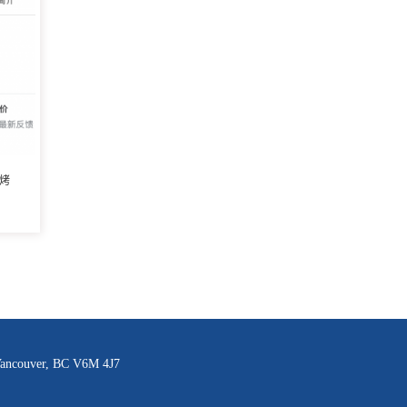
烤
 Vancouver, BC V6M 4J7