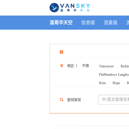
温哥华天空
信息版
流星版
地区
丨
不限
Vancouver
Rich
PittMeadows Langley
Kent
Hope
K
查找饭馆