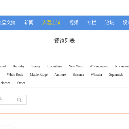
流星文摘
新闻
大温店铺
视频
专栏
论坛
娱
餐馆列表
mond
Burnaby
Surrey
Coquitlam
New West
W.Vancouver
N.Vancou
White Rock
Maple Ridge
Anmore
Beicarra
Whistler
Squamish
elonwa
Other