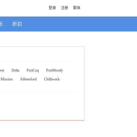
登录
注册
繁体
乐
折扣
ver
Delta
PortCoq
PortMoody
Mission
Abbotsford
Chilliwack