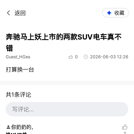
返回
收藏
奔驰马上妖上市的两款SUV电车真不
错
Guest_HGes
0
2026-06-03 12:26
打算换一台
共1条评论
你奶奶的，
7