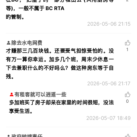
等)，一般不属于 BC RTA
的管制。
2026-05-06 21:15
除去水电网费
1
才赚那三几百块钱。还要受气担惊受怕的。没
有万一算你幸运。加多几个班，周末少休息一
下去兼职什么的不好吗么？做这种房东等于自
残。
2026-05-06 21:17
有租客就可以逍遥一些
0
多加班买了房子却呆在家里的时间很短，没法
享受生活。
2026-05-07 18:49
政府转嫁责任