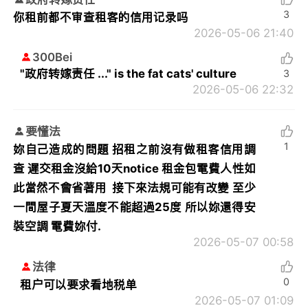
3
你租前都不审查租客的信用记录吗
2026-05-06 21:40
300Bei
"政府转嫁责任 ..." is the fat cats' culture
3
2026-05-06 22:32
要懂法
1
妳自己造成的問題 招租之前沒有做租客信用調
查 遲交租金沒給10天notice 租金包電費人性如
此當然不會省著用 接下來法規可能有改變 至少
一間屋子夏天溫度不能超過25度 所以妳還得安
裝空調 電費妳付.
2026-05-07 00:58
法律
0
租户可以要求看地税单
2026-05-07 01:09