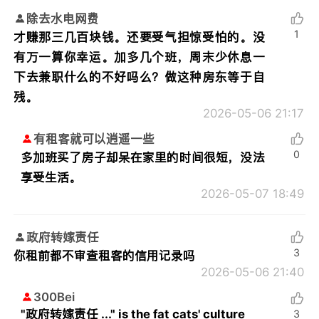
除去水电网费
1
才赚那三几百块钱。还要受气担惊受怕的。没
有万一算你幸运。加多几个班，周末少休息一
下去兼职什么的不好吗么？做这种房东等于自
残。
2026-05-06 21:17
有租客就可以逍遥一些
0
多加班买了房子却呆在家里的时间很短，没法
享受生活。
2026-05-07 18:49
政府转嫁责任
3
你租前都不审查租客的信用记录吗
2026-05-06 21:40
300Bei
"政府转嫁责任 ..." is the fat cats' culture
3