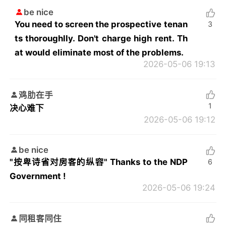
be nice
You need to screen the prospective tenan
3
ts thoroughlly. Don't charge high rent. Th
at would eliminate most of the problems.
2026-05-06 19:13
鸡肋在手
1
决心难下
2026-05-06 19:12
be nice
"按卑诗省对房客的纵容" Thanks to the NDP
6
Government !
2026-05-06 19:24
同租客同住