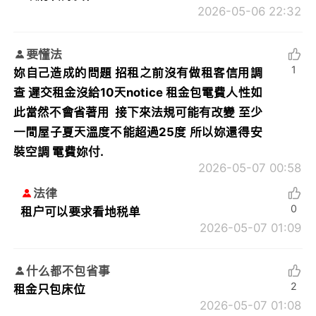
2026-05-06 22:32
要懂法
1
妳自己造成的問題 招租之前沒有做租客信用調
查 遲交租金沒給10天notice 租金包電費人性如
此當然不會省著用 接下來法規可能有改變 至少
一間屋子夏天溫度不能超過25度 所以妳還得安
裝空調 電費妳付.
2026-05-07 00:58
法律
0
租户可以要求看地税单
2026-05-07 01:09
什么都不包省事
2
租金只包床位
2026-05-07 01:08