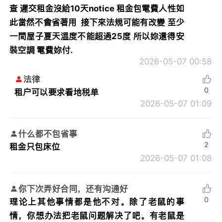
查 遲交租金沒給10天notice 租金包電費人性如
此當然不會省著用 接下來法規可能有改變 至少
一間屋子夏天溫度不能超過25度 所以妳還得安
裝空調 電費妳付.
2026-05-07 00:58
法律
0
租户可以要求看地税单
2026-05-07 01:09
什么都不包省事
2
租金只包床位
2026-05-07 01:08
你下次弄好合同，还有沟通好
0
理论上其他事情都是他不对。除了老鼠的事
情，你想办法把老鼠问题解决了吧。有老鼠是