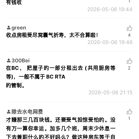
1
有钱收
2026-05-06 19:44
green
收点房租受尽窝囊气折寿，太不合算啦！
4
2026-05-06 19:46
300Bei
在BC， 把屋子的一部分租出去 (共用厨房等
2
等)，一般不属于 BC RTA
的管制。
2026-05-06 21:15
除去水电网费
1
才赚那三几百块钱。还要受气担惊受怕的。没
有万一算你幸运。加多几个班，周末少休息一
下去兼职什么的不好吗么？做这种房东等于自