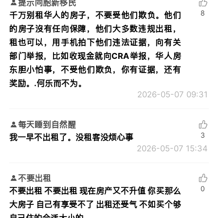
提示同胞新移民
8
千万别租华人的房子，不要受他们欺负。他们
的房子沒有任向保障，他们大多数违规出租，
租也可以，用手机拍下他们违法证据，向有关
部门举报，比如收现金就向CRA举报，华人房
东胆小怕事，不受他们欺负，你有证据，还有
奖励。.何乐而不为。
2026-05-07 09:31
每天睡到自然醒
3
我一早不出租了。没租客没烦心事
2026-05-07 15:34
不要出租
0
不要出租 不要出租 现在房产又不升值 你买那么
大房子 自己有享受不了 出租还受气 不如买个够
自己住的合适大小的