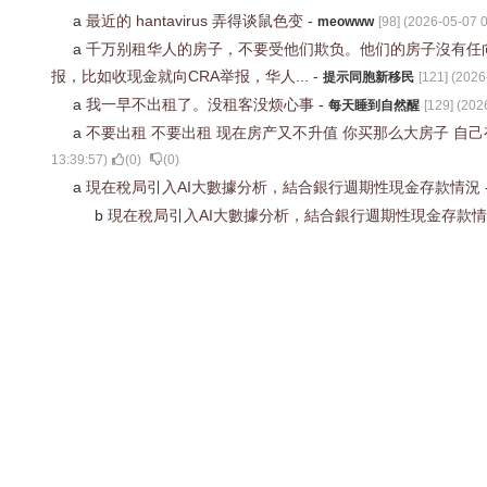
a
最近的 hantavirus 弄得谈鼠色变
-
meowww
[
98
] (
2026-05-07 0
a
千万别租华人的房子，不要受他们欺负。他们的房子沒有任
报，比如收现金就向CRA举报，华人...
-
提示同胞新移民
[
121
] (
2026
a
我一早不出租了。没租客没烦心事
-
每天睡到自然醒
[
129
] (
202
a
不要出租 不要出租 现在房产又不升值 你买那么大房子 自
13:39:57
)
(
0
)
(
0
)
a
現在稅局引入AI大數據分析，結合銀行週期性現金存款情況
b
現在稅局引入AI大數據分析，結合銀行週期性現金存款