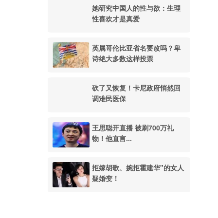
她研究中国人的性与欲：生理
性喜欢才是真爱
英属哥伦比亚省名要改吗？卑
诗绝大多数这样投票
砍了又恢复！卡尼政府悄然回
调难民医保
王思聪开直播 被刷700万礼
物！他直言...
拒嫁胡歌、婉拒霍建华"的女人
疑婚变！