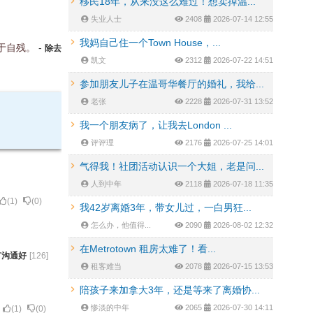
移民18年，从来没这么难过！想卖掉温...
失业人士
2408
2026-07-14 12:55
我妈自己住一个Town House，...
于自残。
-
除去
凯文
2312
2026-07-22 14:51
参加朋友儿子在温哥华餐厅的婚礼，我给...
老张
2228
2026-07-31 13:52
我一个朋友病了，让我去London ...
评评理
2176
2026-07-25 14:01
气得我！社团活动认识一个大姐，老是问...
人到中年
2118
2026-07-18 11:35
(
1
)
(
0
)
我42岁离婚3年，带女儿过，一白男狂...
怎么办，他值得...
2090
2026-08-02 12:32
在Metrotown 租房太难了！看...
有沟通好
[
126
]
租客难当
2078
2026-07-15 13:53
陪孩子来加拿大3年，还是等来了离婚协...
惨淡的中年
2065
2026-07-30 14:11
(
1
)
(
0
)