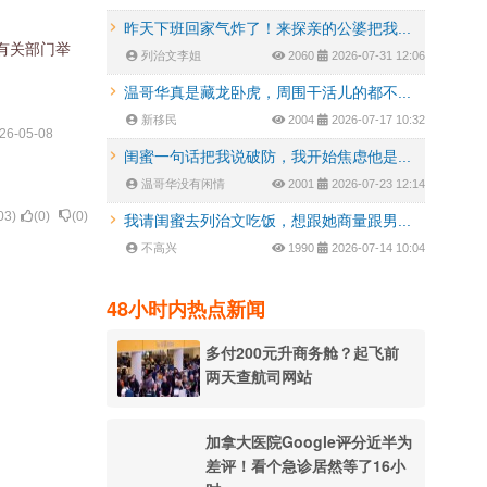
昨天下班回家气炸了！来探亲的公婆把我...
有关部门举
列治文李姐
2060
2026-07-31 12:06
温哥华真是藏龙卧虎，周围干活儿的都不...
新移民
2004
2026-07-17 10:32
26-05-08
闺蜜一句话把我说破防，我开始焦虑他是...
温哥华没有闲情
2001
2026-07-23 12:14
03
)
(
0
)
(
0
)
我请闺蜜去列治文吃饭，想跟她商量跟男...
不高兴
1990
2026-07-14 10:04
48小时内热点新闻
多付200元升商务舱？起飞前
两天查航司网站
加拿大医院Google评分近半为
差评！看个急诊居然等了16小