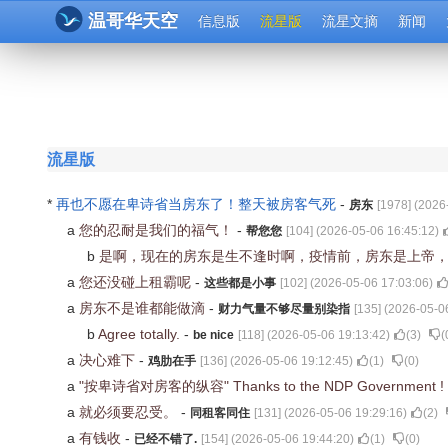
温哥华天空
信息版
流星版
流星文摘
新闻
流星版
*
再也不愿在卑诗省当房东了！整天被房客气死
-
房东
[
1978
] (
2026
a
您的忍耐是我们的福气！
-
帮您您
[
104
] (
2026-05-06 16:45:12
)
b
是啊，现在的房东是生不逢时啊，疫情前，房东是上帝
a
您还没碰上租霸呢
-
这些都是小事
[
102
] (
2026-05-06 17:03:06
)
a
房东不是谁都能做滴
-
财力气量不够尽量别染指
[
135
] (
2026-05-0
b
Agree totally.
-
be nice
[
118
] (
2026-05-06 19:13:42
)
(
3
)
(
a
决心难下
-
鸡肋在手
[
136
] (
2026-05-06 19:12:45
)
(
1
)
(
0
)
a
"按卑诗省对房客的纵容" Thanks to the NDP Government !
a
就必须要忍受。
-
同租客同住
[
131
] (
2026-05-06 19:29:16
)
(
2
)
a
有钱收
-
已经不错了.
[
154
] (
2026-05-06 19:44:20
)
(
1
)
(
0
)