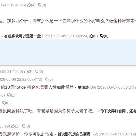
05-06 19:46:56
)
(
4
)
(
0
)
运。加多几个班，周末少休息一下去兼职什么的不好吗么？做这种房东等
。
-
有租客就可以逍遥一些
[
122
] (
2026-05-07 18:49:24
)
(
0
)
(
0
)
-06 21:40:20
)
(
3
)
(
0
)
026-05-06 22:32:00
)
(
3
)
(
0
)
10天notice 租金包電費人性如此當然
-
要懂法
[
86
] (
2026-05-07 00:58:24
)
(
0
)
(
1
)
(
0
)
老鼠问题解决了吧。有老鼠是因为你房子太老了吧。
-
你下次弄好合同，还
03:19
)
(
1
)
(
0
)
受政府保护，你尽可以赶他走
-
就说那间房自己要用
[
92
] (
2026-05-07 09:16:12
)