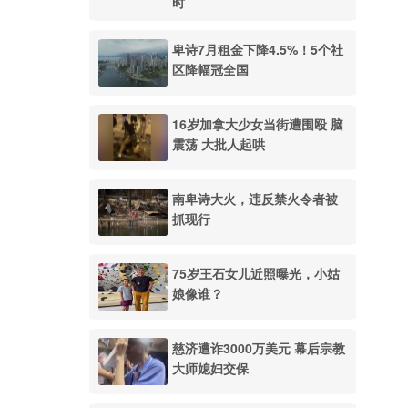
时
卑诗7月租金下降4.5%！5个社
区降幅冠全国
16岁加拿大少女当街遭围殴 脑
震荡 大批人起哄
南卑诗大火，违反禁火令者被
抓现行
75岁王石女儿近照曝光，小姑
娘像谁？
慈济遭诈3000万美元 幕后宗教
大师媳妇交保