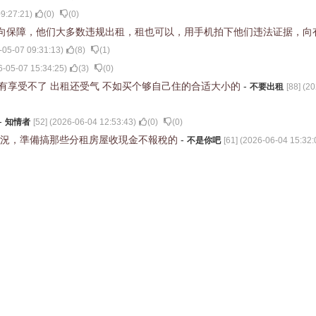
9:27:21
)
(
0
)
(
0
)
向保障，他们大多数违规出租，租也可以，用手机拍下他们违法证据，向
-05-07 09:31:13
)
(
8
)
(
1
)
6-05-07 15:34:25
)
(
3
)
(
0
)
己有享受不了 出租还受气 不如买个够自己住的合适大小的
-
不要出租
[
88
] (
20
-
知情者
[
52
] (
2026-06-04 12:53:43
)
(
0
)
(
0
)
情況，準備搞那些分租房屋收現金不報稅的
-
不是你吧
[
61
] (
2026-06-04 15:32: