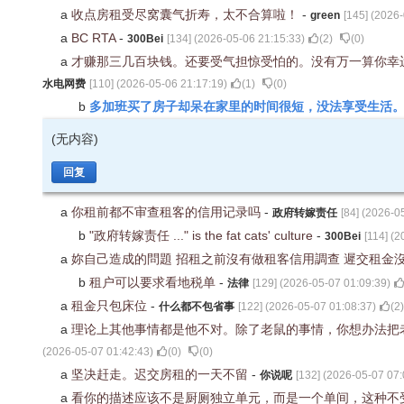
a
收点房租受尽窝囊气折寿，太不合算啦！
-
green
[
145
] (
2026-
a
BC RTA
-
300Bei
[
134
] (
2026-05-06 21:15:33
)
(
2
)
(
0
)
a
才赚那三几百块钱。还要受气担惊受怕的。没有万一算你幸
水电网费
[
110
] (
2026-05-06 21:17:19
)
(
1
)
(
0
)
多加班买了房子却呆在家里的时间很短，没法享受生活
b
(无内容)
回复
a
你租前都不审查租客的信用记录吗
-
政府转嫁责任
[
84
] (
2026-05
b
"政府转嫁责任 ..." is the fat cats' culture
-
300Bei
[
114
] (
2
a
妳自己造成的問題 招租之前沒有做租客信用調查 遲交租金沒給
b
租户可以要求看地税单
-
法律
[
129
] (
2026-05-07 01:09:39
)
a
租金只包床位
-
什么都不包省事
[
122
] (
2026-05-07 01:08:37
)
(
2
)
a
理论上其他事情都是他不对。除了老鼠的事情，你想办法把
(
2026-05-07 01:42:43
)
(
0
)
(
0
)
a
坚决赶走。迟交房租的一天不留
-
你说呢
[
132
] (
2026-05-07 07:
a
看你的描述应该不是厨厕独立单元，而是一个单间，这种不