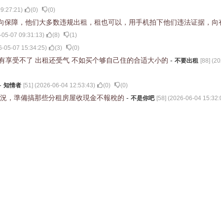
9:27:21
)
(
0
)
(
0
)
向保障，他们大多数违规出租，租也可以，用手机拍下他们违法证据，向
-05-07 09:31:13
)
(
8
)
(
1
)
6-05-07 15:34:25
)
(
3
)
(
0
)
己有享受不了 出租还受气 不如买个够自己住的合适大小的
-
不要出租
[
88
] (
20
-
知情者
[
51
] (
2026-06-04 12:53:43
)
(
0
)
(
0
)
情況，準備搞那些分租房屋收現金不報稅的
-
不是你吧
[
58
] (
2026-06-04 15:32: