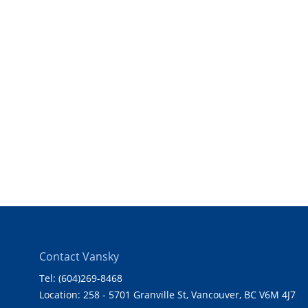
Contact Vansky
Tel: (604)269-8468
Location: 258 - 5701 Granville St, Vancouver, BC V6M 4J7