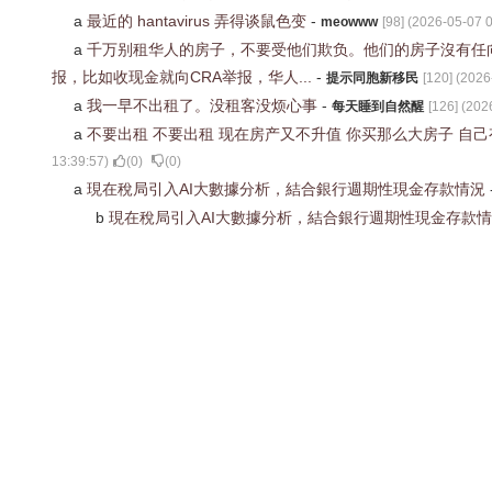
a
最近的 hantavirus 弄得谈鼠色变
-
meowww
[
98
] (
2026-05-07 0
a
千万别租华人的房子，不要受他们欺负。他们的房子沒有任
报，比如收现金就向CRA举报，华人...
-
提示同胞新移民
[
120
] (
2026
a
我一早不出租了。没租客没烦心事
-
每天睡到自然醒
[
126
] (
202
a
不要出租 不要出租 现在房产又不升值 你买那么大房子 自
13:39:57
)
(
0
)
(
0
)
a
現在稅局引入AI大數據分析，結合銀行週期性現金存款情況
b
現在稅局引入AI大數據分析，結合銀行週期性現金存款