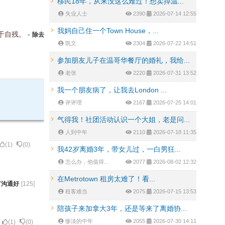
移民18年，从来没这么难过！想卖掉温...
失业人士
2390
2026-07-14 12:55
我妈自己住一个Town House，...
于自残。
-
除去
凯文
2304
2026-07-22 14:51
参加朋友儿子在温哥华餐厅的婚礼，我给...
老张
2220
2026-07-31 13:52
我一个朋友病了，让我去London ...
评评理
2167
2026-07-25 14:01
气得我！社团活动认识一个大姐，老是问...
人到中年
2110
2026-07-18 11:35
(
1
)
(
0
)
我42岁离婚3年，带女儿过，一白男狂...
怎么办，他值得...
2077
2026-08-02 12:32
在Metrotown 租房太难了！看...
有沟通好
[
125
]
租客难当
2075
2026-07-15 13:53
陪孩子来加拿大3年，还是等来了离婚协...
惨淡的中年
2055
2026-07-30 14:11
(
1
)
(
0
)