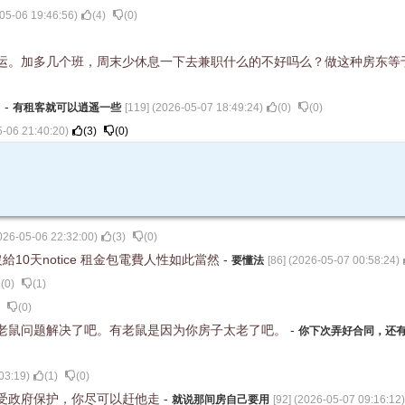
05-06 19:46:56
)
(
4
)
(
0
)
运。加多几个班，周末少休息一下去兼职什么的不好吗么？做这种房东等
。
-
有租客就可以逍遥一些
[
119
] (
2026-05-07 18:49:24
)
(
0
)
(
0
)
-06 21:40:20
)
(
3
)
(
0
)
026-05-06 22:32:00
)
(
3
)
(
0
)
10天notice 租金包電費人性如此當然
-
要懂法
[
86
] (
2026-05-07 00:58:24
)
(
0
)
(
1
)
(
0
)
老鼠问题解决了吧。有老鼠是因为你房子太老了吧。
-
你下次弄好合同，还
03:19
)
(
1
)
(
0
)
受政府保护，你尽可以赶他走
-
就说那间房自己要用
[
92
] (
2026-05-07 09:16:12
)