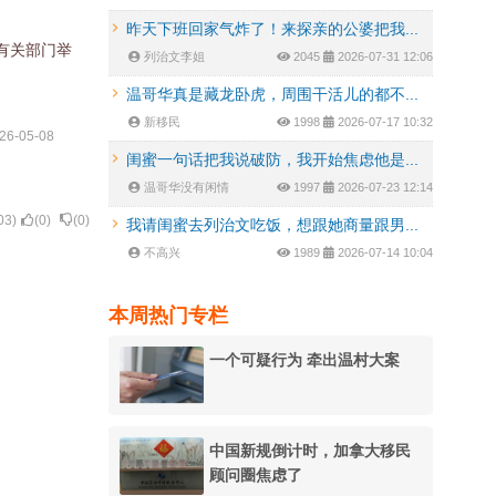
昨天下班回家气炸了！来探亲的公婆把我...
有关部门举
列治文李姐
2045
2026-07-31 12:06
温哥华真是藏龙卧虎，周围干活儿的都不...
新移民
1998
2026-07-17 10:32
26-05-08
闺蜜一句话把我说破防，我开始焦虑他是...
温哥华没有闲情
1997
2026-07-23 12:14
03
)
(
0
)
(
0
)
我请闺蜜去列治文吃饭，想跟她商量跟男...
不高兴
1989
2026-07-14 10:04
本周热门专栏
一个可疑行为 牵出温村大案
中国新规倒计时，加拿大移民
顾问圈焦虑了