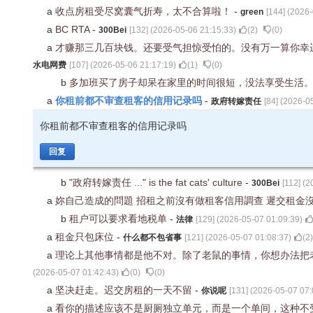
a
收点房租受尽窝囊气折寿，太不合算啦！
-
green
[
144
] (
2026-
a
BC RTA
-
300Bei
[
132
] (
2026-05-06 21:15:33
)
(
2
)
(
0
)
a
才赚那三几百块钱。还要受气担惊受怕的。没有万一算你幸
水电网费
[
107
] (
2026-05-06 21:17:19
)
(
1
)
(
0
)
b
多加班买了房子却呆在家里的时间很短，没法享受生活
你租前都不审查租客的信用记录吗
a
-
政府转嫁责任
[
84
] (
2026-05
你租前都不审查租客的信用记录吗
回复
b
"政府转嫁责任 ..." is the fat cats' culture
-
300Bei
[
112
] (
2
a
妳自己造成的問題 招租之前沒有做租客信用調查 遲交租金沒給
b
租户可以要求看地税单
-
法律
[
129
] (
2026-05-07 01:09:39
)
a
租金只包床位
-
什么都不包省事
[
121
] (
2026-05-07 01:08:37
)
(
2
)
a
理论上其他事情都是他不对。除了老鼠的事情，你想办法把
(
2026-05-07 01:42:43
)
(
0
)
(
0
)
a
坚决赶走。迟交房租的一天不留
-
你说呢
[
131
] (
2026-05-07 07:
a
看你的描述应该不是厨厕独立单元，而是一个单间，这种不