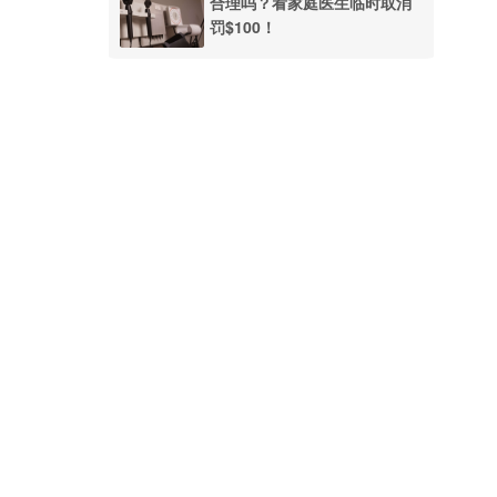
合理吗？看家庭医生临时取消
罚$100！