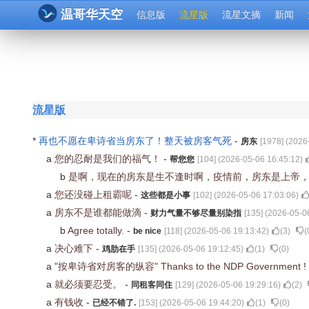
温哥华天空
信息版
流星版
流星文摘
新闻
流星版
*
再也不愿在卑诗省当房东了！整天被房客气死
-
房东
[
1978
] (
2026
a
您的忍耐是我们的福气！
-
帮您您
[
104
] (
2026-05-06 16:45:12
)
b
是啊，现在的房东是生不逢时啊，疫情前，房东是上帝
a
您还没碰上租霸呢
-
这些都是小事
[
102
] (
2026-05-06 17:03:06
)
a
房东不是谁都能做滴
-
财力气量不够尽量别染指
[
135
] (
2026-05-0
b
Agree totally.
-
be nice
[
118
] (
2026-05-06 19:13:42
)
(
3
)
(
a
决心难下
-
鸡肋在手
[
135
] (
2026-05-06 19:12:45
)
(
1
)
(
0
)
a
"按卑诗省对房客的纵容" Thanks to the NDP Government !
a
就必须要忍受。
-
同租客同住
[
129
] (
2026-05-06 19:29:16
)
(
2
)
a
有钱收
-
已经不错了.
[
153
] (
2026-05-06 19:44:20
)
(
1
)
(
0
)