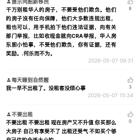
提示同胞新移民
8
千万别租华人的房子，不要受他们欺负。他们
的房子沒有任向保障，他们大多数违规出租，
租也可以，用手机拍下他们违法证据，向有关
部门举报，比如收现金就向CRA举报，华人房
东胆小怕事，不受他们欺负，你有证据，还有
奖励。.何乐而不为。
2026-05-07 09:31
每天睡到自然醒
3
我一早不出租了。没租客没烦心事
2026-05-07 15:34
不要出租
0
不要出租 不要出租 现在房产又不升值 你买那么
大房子 自己有享受不了 出租还受气 不如买个够
自己住的合适大小的