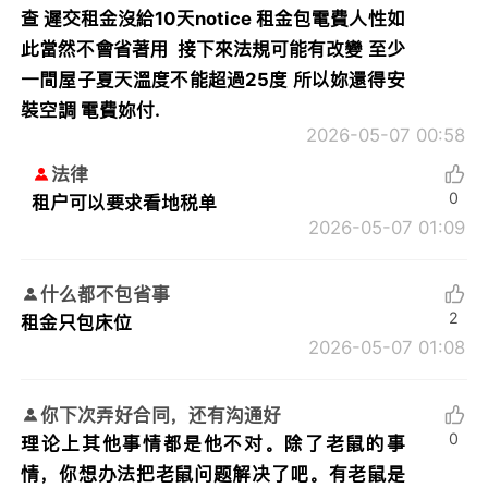
查 遲交租金沒給10天notice 租金包電費人性如
此當然不會省著用 接下來法規可能有改變 至少
一間屋子夏天溫度不能超過25度 所以妳還得安
裝空調 電費妳付.
2026-05-07 00:58
法律
0
租户可以要求看地税单
2026-05-07 01:09
什么都不包省事
2
租金只包床位
2026-05-07 01:08
你下次弄好合同，还有沟通好
0
理论上其他事情都是他不对。除了老鼠的事
情，你想办法把老鼠问题解决了吧。有老鼠是