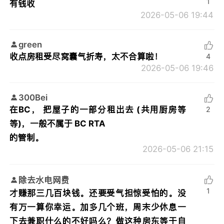
1
有钱收
2026-05-06 19:44
green
收点房租受尽窝囊气折寿，太不合算啦！
4
2026-05-06 19:46
300Bei
在BC， 把屋子的一部分租出去 (共用厨房等
2
等)，一般不属于 BC RTA
的管制。
2026-05-06 21:15
除去水电网费
1
才赚那三几百块钱。还要受气担惊受怕的。没
有万一算你幸运。加多几个班，周末少休息一
下去兼职什么的不好吗么？做这种房东等于自