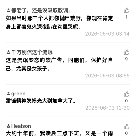
都老了，还是没吸取教训，
1
如果当时那三个人把你抛尸荒野，你现在肯定
身上冒着鬼火深夜趴在沟里哭呢，
2026-06-03 03:14
千万别信这个流氓
9
这是流氓变态的软广告，同胞们，保护好自
己，尤其是女孩子。
2026-06-03 08:55
green
雷锋精神发扬光大到加拿大了。
0
2026-06-03 12:30
Healson
大约十年前，我凌晨三点下班，又是一个雨
0