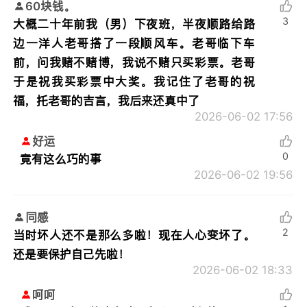
60块钱。
3
大概二十年前我（男）下夜班，半夜顺路给路
边一洋人老哥搭了一段顺风车。老哥临下车
前，问我赌不赌博，我说不赌只买彩票。老哥
于是祝我买彩票中大奖。我记住了老哥的祝
福，托老哥的吉言，我后来还真中了
2026-06-02 17:56
好运
0
竟有这么巧的事
2026-06-02 19:56
同感
2
当时坏人还不是那么多啦！现在人心变坏了。
还是要保护自己先啦！
2026-06-02 18:33
呵呵