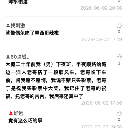
0
萍水相逢
2026-06-02 20:06
找刺激
0
就像偶尔吃了墨西哥辣椒
2026-06-02 17:19
60块钱。
3
大概二十年前我（男）下夜班，半夜顺路给路
边一洋人老哥搭了一段顺风车。老哥临下车
前，问我赌不赌博，我说不赌只买彩票。老哥
于是祝我买彩票中大奖。我记住了老哥的祝
福，托老哥的吉言，我后来还真中了
2026-06-02 17:56
好运
0
竟有这么巧的事
2026-06-02 19:56