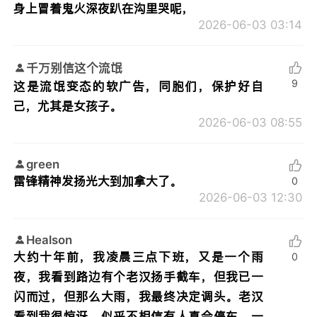
身上冒着鬼火深夜趴在沟里哭呢，
2026-06-03 03:14
千万别信这个流氓
9
这是流氓变态的软广告，同胞们，保护好自
己，尤其是女孩子。
2026-06-03 08:55
green
雷锋精神发扬光大到加拿大了。
0
2026-06-03 12:30
Healson
大约十年前，我凌晨三点下班，又是一个雨
0
夜，我看到路边有个老汉扬手截车，但我已一
闪而过，但那么大雨，我最终决定调头。老汉
看到我很惊讶，似乎不相信有人真会停车。一