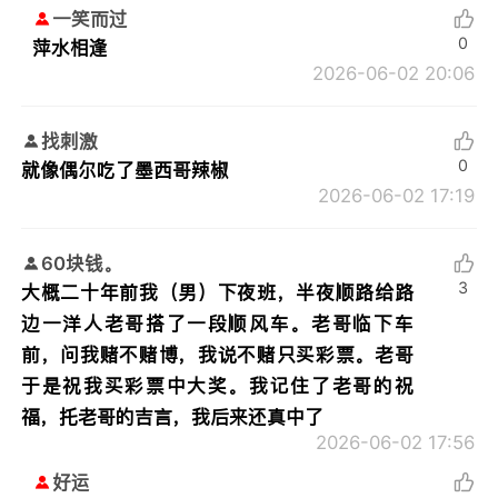
一笑而过
0
萍水相逢
2026-06-02 20:06
找刺激
0
就像偶尔吃了墨西哥辣椒
2026-06-02 17:19
60块钱。
3
大概二十年前我（男）下夜班，半夜顺路给路
边一洋人老哥搭了一段顺风车。老哥临下车
前，问我赌不赌博，我说不赌只买彩票。老哥
于是祝我买彩票中大奖。我记住了老哥的祝
福，托老哥的吉言，我后来还真中了
2026-06-02 17:56
好运